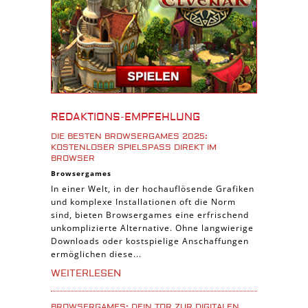
3D Spiele
Tablet Spiele
Android Spiele
iPhone Spiele
iOS Spiele
Burgenbau Spiele
REDAKTIONS-EMPFEHLUNG
Cross-Platform Spiele
DIE BESTEN BROWSERGAMES 2025:
iPad Spiele
KOSTENLOSER SPIELSPASS DIREKT IM B
ROWSER
Denk Spiele
Browsergames
In einer Welt, in der hochauflösende Grafiken
Piraten Spiele
und komplexe Installationen oft die Norm
Sport Spiele
sind, bieten Browsergames eine erfrischend
unkomplizierte Alternative. Ohne langwierige
Pferde Spiele
Downloads oder kostspielige Anschaffungen
Simulation Spiele
ermöglichen diese...
Tier Spiele
WEITERLESEN
Casual Spiele
BROWSERGAMES: DEIN TOR ZUR DIGITALEN