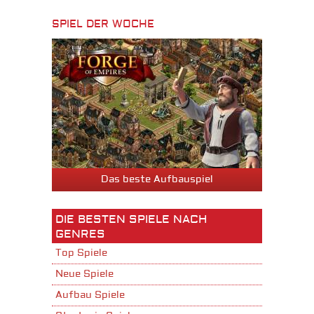
SPIEL DER WOCHE
Das beste Aufbauspiel
DIE BESTEN SPIELE NACH
GENRES
Top Spiele
Neue Spiele
Aufbau Spiele