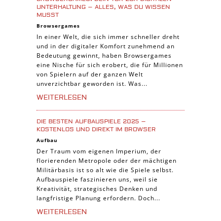
Abenteuer Spiele
UNTERHALTUNG – ALLES, WAS DU WISSEN
MUSST
Online Spiele
Browsergames
3-Gewinnt Spiele
In einer Welt, die sich immer schneller dreht
und in der digitaler Komfort zunehmend an
Trading Card Spiele
Bedeutung gewinnt, haben Browsergames
Manager Spiele
eine Nische für sich erobert, die für Millionen
von Spielern auf der ganzen Welt
unverzichtbar geworden ist. Was...
WEITERLESEN
DIE BESTEN AUFBAUSPIELE 2025 –
KOSTENLOS UND DIREKT IM BROWSER
Aufbau
Der Traum vom eigenen Imperium, der
florierenden Metropole oder der mächtigen
Militärbasis ist so alt wie die Spiele selbst.
Aufbauspiele faszinieren uns, weil sie
Kreativität, strategisches Denken und
langfristige Planung erfordern. Doch...
WEITERLESEN