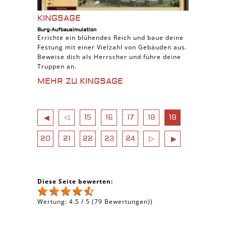
KINGSAGE
Burg-Aufbausimulation
Errichte ein blühendes Reich und baue deine
Festung mit einer Vielzahl von Gebäuden aus.
Beweise dich als Herrscher und führe deine
Truppen an.
MEHR ZU KINGSAGE
◁
15
16
17
18
19
◀
20
21
22
23
24
▷
▶
Diese Seite bewerten:
Wertung:
4.5
/
5
(
79
Bewertungen))