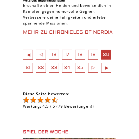
Witziges Superheldenspiel
Erschaffe einen Helden und beweise dich in
Kämpfen gegen humorvolle Gegner.
Verbessere deine Fähigkeiten und erlebe
spannende Missionen.
MEHR ZU CHRONICLES OF NERDIA
◁
16
17
18
19
20
◀
21
22
23
24
25
▷
▶
Diese Seite bewerten:
Wertung:
4.5
/
5
(
79
Bewertungen))
SPIEL DER WOCHE