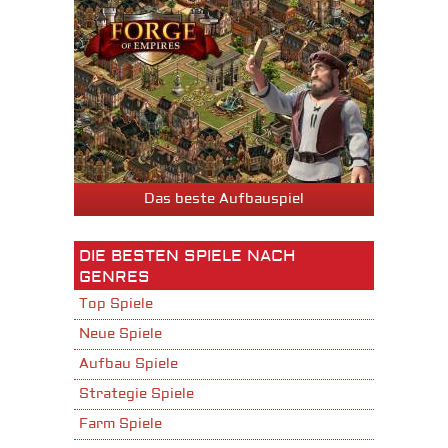
Das beste Aufbauspiel
DIE BESTEN SPIELE NACH
GENRES
Top Spiele
Neue Spiele
Aufbau Spiele
Strategie Spiele
Farm Spiele