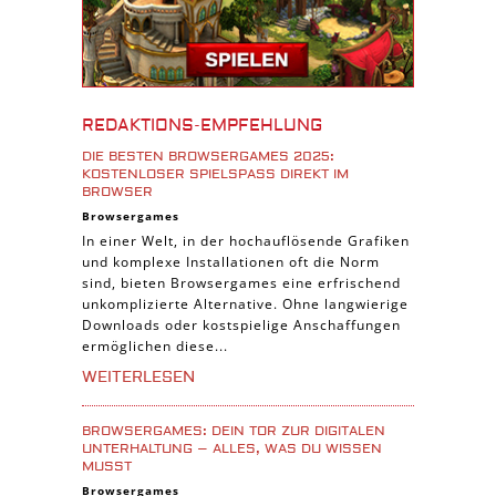
Android Spiele
iPhone Spiele
iOS Spiele
Burgenbau Spiele
REDAKTIONS-EMPFEHLUNG
Cross-Platform Spiele
DIE BESTEN BROWSERGAMES 2025:
iPad Spiele
KOSTENLOSER SPIELSPASS DIREKT IM B
ROWSER
Denk Spiele
Browsergames
In einer Welt, in der hochauflösende Grafiken
Piraten Spiele
und komplexe Installationen oft die Norm
Sport Spiele
sind, bieten Browsergames eine erfrischend
unkomplizierte Alternative. Ohne langwierige
Pferde Spiele
Downloads oder kostspielige Anschaffungen
Simulation Spiele
ermöglichen diese...
Tier Spiele
WEITERLESEN
Casual Spiele
BROWSERGAMES: DEIN TOR ZUR DIGITALEN
Abenteuer Spiele
UNTERHALTUNG – ALLES, WAS DU WISSEN
MUSST
Online Spiele
Browsergames