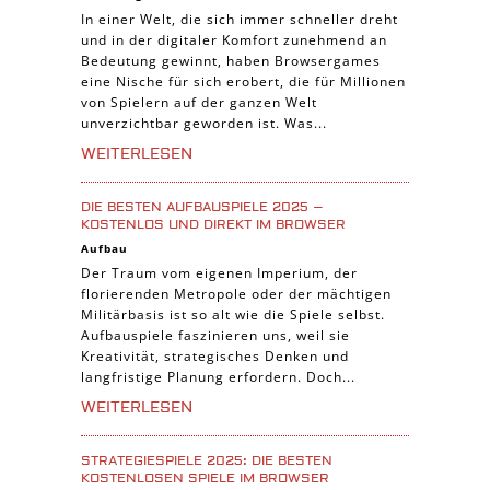
3-Gewinnt Spiele
In einer Welt, die sich immer schneller dreht
und in der digitaler Komfort zunehmend an
Trading Card Spiele
Bedeutung gewinnt, haben Browsergames
Manager Spiele
eine Nische für sich erobert, die für Millionen
von Spielern auf der ganzen Welt
unverzichtbar geworden ist. Was...
WEITERLESEN
DIE BESTEN AUFBAUSPIELE 2025 –
KOSTENLOS UND DIREKT IM BROWSER
Aufbau
Der Traum vom eigenen Imperium, der
florierenden Metropole oder der mächtigen
Militärbasis ist so alt wie die Spiele selbst.
Aufbauspiele faszinieren uns, weil sie
Kreativität, strategisches Denken und
langfristige Planung erfordern. Doch...
WEITERLESEN
STRATEGIESPIELE 2025: DIE BESTEN
KOSTENLOSEN SPIELE IM BROWSER