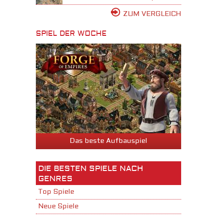
ZUM VERGLEICH
SPIEL DER WOCHE
Das beste Aufbauspiel
DIE BESTEN SPIELE NACH
GENRES
Top Spiele
Neue Spiele