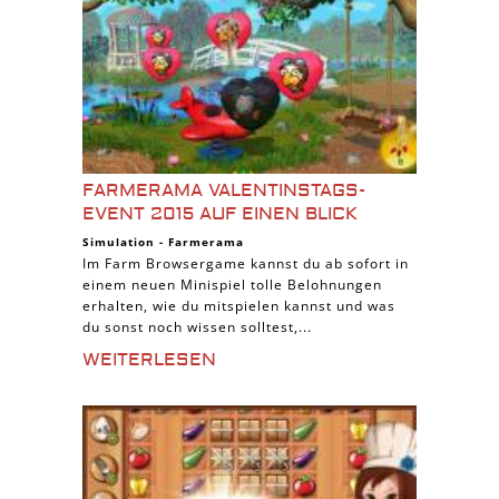
FARMERAMA VALENTINSTAGS-
EVENT 2015 AUF EINEN BLICK
Simulation
-
Farmerama
Im Farm Browsergame kannst du ab sofort in
einem neuen Minispiel tolle Belohnungen
erhalten, wie du mitspielen kannst und was
du sonst noch wissen solltest,...
WEITERLESEN