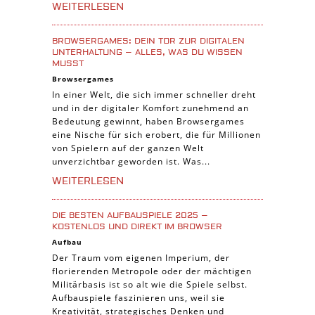
WEITERLESEN
Casual Spiele
Abenteuer Spiele
BROWSERGAMES: DEIN TOR ZUR DIGITALEN
Online Spiele
UNTERHALTUNG – ALLES, WAS DU WISSEN
MUSST
3-Gewinnt Spiele
Browsergames
Trading Card Spiele
In einer Welt, die sich immer schneller dreht
und in der digitaler Komfort zunehmend an
Manager Spiele
Bedeutung gewinnt, haben Browsergames
eine Nische für sich erobert, die für Millionen
von Spielern auf der ganzen Welt
unverzichtbar geworden ist. Was...
WEITERLESEN
DIE BESTEN AUFBAUSPIELE 2025 –
KOSTENLOS UND DIREKT IM BROWSER
Aufbau
Der Traum vom eigenen Imperium, der
florierenden Metropole oder der mächtigen
Militärbasis ist so alt wie die Spiele selbst.
Aufbauspiele faszinieren uns, weil sie
Kreativität, strategisches Denken und