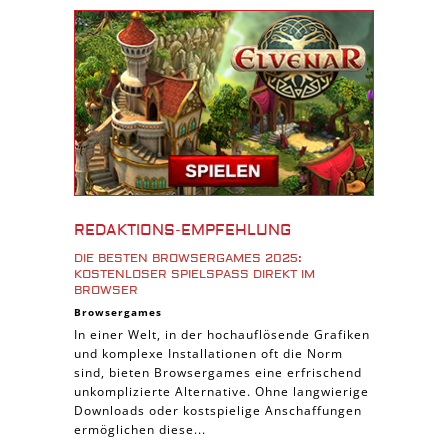
Download Spiele
3D Spiele
Tablet Spiele
Android Spiele
iPhone Spiele
iOS Spiele
Burgenbau Spiele
Cross-Platform Spiele
REDAKTIONS-EMPFEHLUNG
iPad Spiele
DIE BESTEN BROWSERGAMES 2025:
KOSTENLOSER SPIELSPASS DIREKT IM B
Denk Spiele
ROWSER
Piraten Spiele
Browsergames
In einer Welt, in der hochauflösende Grafiken
Sport Spiele
und komplexe Installationen oft die Norm
Pferde Spiele
sind, bieten Browsergames eine erfrischend
unkomplizierte Alternative. Ohne langwierige
Simulation Spiele
Downloads oder kostspielige Anschaffungen
ermöglichen diese...
Tier Spiele