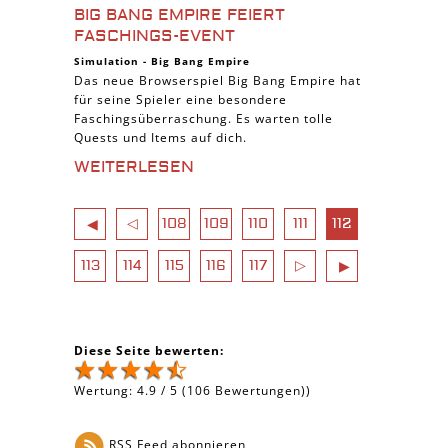
BIG BANG EMPIRE FEIERT
FASCHINGS-EVENT
Simulation
-
Big Bang Empire
Das neue Browserspiel Big Bang Empire hat
für seine Spieler eine besondere
Faschingsüberraschung. Es warten tolle
Quests und Items auf dich.
WEITERLESEN
◁
108
109
110
111
112
◀
113
114
115
116
117
▷
▶
Diese Seite bewerten:
Wertung:
4.9
/
5
(
106
Bewertungen))
RSS Feed abonnieren