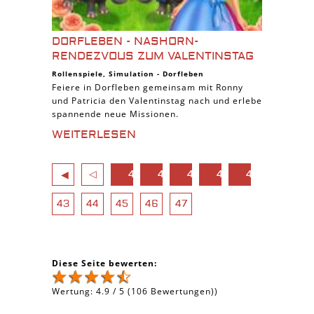
DORFLEBEN - NASHORN-
RENDEZVOUS ZUM VALENTINSTAG
Rollenspiele
,
Simulation
-
Dorfleben
Feiere in Dorfleben gemeinsam mit Ronny
und Patricia den Valentinstag nach und erlebe
spannende neue Missionen.
WEITERLESEN
◁
42?
42?
42?
42?
42?
◀
feed=rss2
feed=rss2
feed=rss2
feed=rss2
feed=rss2
43
44
45
46
47
Diese Seite bewerten:
Wertung:
4.9
/
5
(
106
Bewertungen))