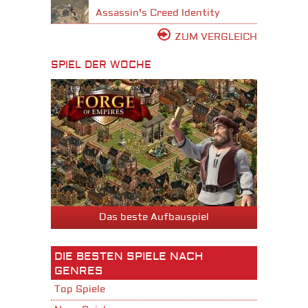
Assassin's Creed Identity
ZUM VERGLEICH
SPIEL DER WOCHE
Das beste Aufbauspiel
DIE BESTEN SPIELE NACH
GENRES
Top Spiele