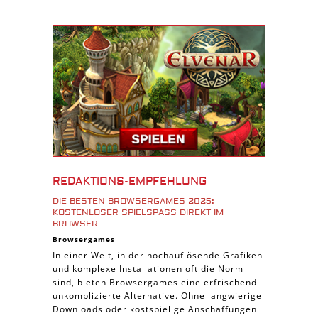
Shooter Spiele
Download Spiele
3D Spiele
Tablet Spiele
Android Spiele
iPhone Spiele
iOS Spiele
Burgenbau Spiele
Cross-Platform Spiele
REDAKTIONS-EMPFEHLUNG
iPad Spiele
DIE BESTEN BROWSERGAMES 2025:
KOSTENLOSER SPIELSPASS DIREKT IM B
Denk Spiele
ROWSER
Piraten Spiele
Browsergames
In einer Welt, in der hochauflösende Grafiken
Sport Spiele
und komplexe Installationen oft die Norm
Pferde Spiele
sind, bieten Browsergames eine erfrischend
unkomplizierte Alternative. Ohne langwierige
Simulation Spiele
Downloads oder kostspielige Anschaffungen