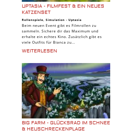
UPTASIA - FILMFEST & EIN NEUES
KATZENSET
Rollenspiele
,
Simulation
-
Uptasia
Beim neuen Event gibt es Filmrollen zu
sammeln. Sichere dir das Maximum und
erhalte ein echtes Kino. Zusätzlich gibt es
viele Outfits für Bianca zu...
WEITERLESEN
BIG FARM - GLÜCKSRAD IM SCHNEE
& HEUSCHRECKENPLAGE