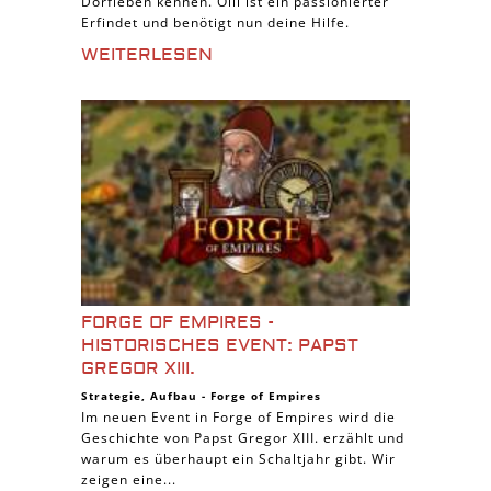
Dorfleben kennen. Olli ist ein passionierter
Erfindet und benötigt nun deine Hilfe.
WEITERLESEN
FORGE OF EMPIRES -
HISTORISCHES EVENT: PAPST
GREGOR XIII.
Strategie
,
Aufbau
-
Forge of Empires
Im neuen Event in Forge of Empires wird die
Geschichte von Papst Gregor XIII. erzählt und
warum es überhaupt ein Schaltjahr gibt. Wir
zeigen eine...