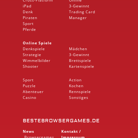
Cross-Platform
Online
iPad
3-Gewinnt
Denk
Trading Card
Piraten
Manager
Sport
Pferde
Online Spiele
Denkspiele
Mädchen
Strategie
3-Gewinnt
Wimmelbilder
Brettspiele
Shooter
Kartenspiele
Sport
Action
Puzzle
Kochen
Abenteuer
Rennspiele
Casino
Sonstiges
BESTEBROWSERGAMES.DE
News
Kontakt /
Browsergames
Impressum