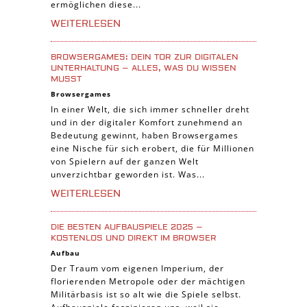
ermöglichen diese...
Tier Spiele
WEITERLESEN
Casual Spiele
Abenteuer Spiele
BROWSERGAMES: DEIN TOR ZUR DIGITALEN
Online Spiele
UNTERHALTUNG – ALLES, WAS DU WISSEN
MUSST
3-Gewinnt Spiele
Browsergames
Trading Card Spiele
In einer Welt, die sich immer schneller dreht
und in der digitaler Komfort zunehmend an
Manager Spiele
Bedeutung gewinnt, haben Browsergames
eine Nische für sich erobert, die für Millionen
von Spielern auf der ganzen Welt
unverzichtbar geworden ist. Was...
WEITERLESEN
DIE BESTEN AUFBAUSPIELE 2025 –
KOSTENLOS UND DIREKT IM BROWSER
Aufbau
Der Traum vom eigenen Imperium, der
florierenden Metropole oder der mächtigen
Militärbasis ist so alt wie die Spiele selbst.