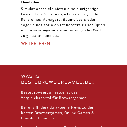
Simulation
Simulationsspiele bieten eine einzigartige
Faszination: Sie ermöglichen es uns, in die
Rolle eines Managers, Baumeisters oder
sogar eines sozialen Influencers zu schlüpfen
und unsere eigene kleine (oder große) Welt
zu gestalten und zu...
WEITERLESEN
WAS IST
BESTEBROWSERGAMES.DE?
BesteBrowsergames.de ist das
Vergleichsportal für Browsergames.
Bei uns findest du aktuelle News zu den
besten
Browsergames
, Online Games &
Download
-Spielen.