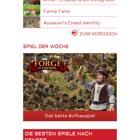
Anno - Erschaffe ein Königreich
Farmy Farm
Assassin's Creed Identity
ZUM VERGLEICH
SPIEL DER WOCHE
Das beste Aufbauspiel
DIE BESTEN SPIELE NACH