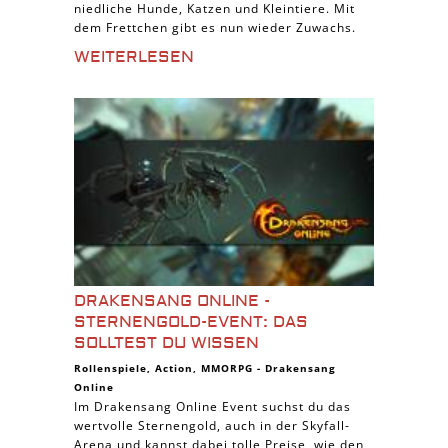
niedliche Hunde, Katzen und Kleintiere. Mit
dem Frettchen gibt es nun wieder Zuwachs.
WEITERLESEN
DRAKENSANG ONLINE -
STERNENGOLD-EVENT: DAS
SOLLTEST DU WISSEN
Rollenspiele
,
Action
,
MMORPG
-
Drakensang
Online
Im Drakensang Online Event suchst du das
wertvolle Sternengold, auch in der Skyfall-
Arena und kannst dabei tolle Preise, wie den