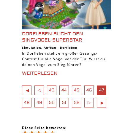
DORFLEBEN SUCHT DEN
SINGVOGEL-SUPERSTAR
Simulation
,
Aufbau
-
Dorfleben
In Dorfleben steht ein großer Gesangs-
Contest für alle Vögel vor der Tür. Wirst du
deinen Vogel zum Sieg führen?
WEITERLESEN
◁
43
44
45
46
47
◀
48
49
50
51
52
▷
▶
Diese Seite bewerten: