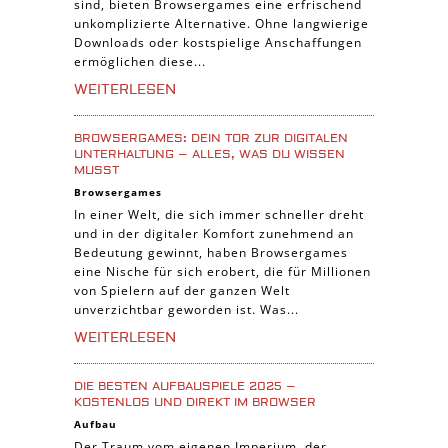
Pferde Spiele
sind, bieten Browsergames eine erfrischend
unkomplizierte Alternative. Ohne langwierige
Simulation Spiele
Downloads oder kostspielige Anschaffungen
ermöglichen diese...
Tier Spiele
WEITERLESEN
Casual Spiele
Abenteuer Spiele
BROWSERGAMES: DEIN TOR ZUR DIGITALEN
Online Spiele
UNTERHALTUNG – ALLES, WAS DU WISSEN
MUSST
3-Gewinnt Spiele
Browsergames
Trading Card Spiele
In einer Welt, die sich immer schneller dreht
und in der digitaler Komfort zunehmend an
Manager Spiele
Bedeutung gewinnt, haben Browsergames
eine Nische für sich erobert, die für Millionen
von Spielern auf der ganzen Welt
unverzichtbar geworden ist. Was...
WEITERLESEN
DIE BESTEN AUFBAUSPIELE 2025 –
KOSTENLOS UND DIREKT IM BROWSER
Aufbau
Der Traum vom eigenen Imperium, der