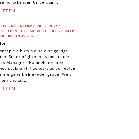
eeindruckenden Universum...
RLESEN
TEN SIMULATIONSSPIELE 2025:
FE DEINE EIGENE WELT – KOSTENLOS
EKT IM BROWSER
ion
onsspiele bieten eine einzigartige
ion: Sie ermöglichen es uns, in die
ines Managers, Baumeisters oder
nes sozialen Influencers zu schlüpfen
re eigene kleine (oder große) Welt
lten und zu...
RLESEN