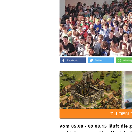
ZU DEN
Vom 05.08 - 09.08.15 läuft die 