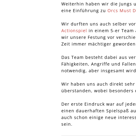
Weiterhin haben wir die Jungs 
eine Einführung zu
Orcs Must D
Wir durften uns auch selber vo
Actionspiel
in einem 5-er Team 
wir unsere Festung vor verschie
Zeit immer mächtiger geworden
Das Team besteht dabei aus ver
Fähigkeiten, Angriffe und Falle
notwendig, aber insgesamt wird
Wir haben uns auch direkt sehr
überstanden, wobei besonders di
Der erste Eindruck war auf jeden
einen dauerhaften Spielspaß au
auch schon einige neue interess
sein.