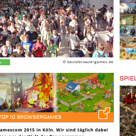
© bestebrowsergames.de
SPIE
 TOP 10 BROWSERGAMES
gamescom 2015 in Köln. Wir sind täglich dabei