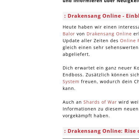
und informieren über Neuigkei
Drakensang Online - Einbl
Heute haben wir einen interes
Balor
von
Drakensang Online
er
Update aller Zeiten des
Online 
gleich einen sehr sehenswerten
abgeliefert.
Dich erwartet ein ganz neuer Ko
Endboss. Zusätzlich können sich
System
freuen, wodurch dein Ch
kann.
Auch an
Shards of War
wird weit
Informationen zu diesem neuen T
vorgekämpft haben.
Drakensang Online: Rise o