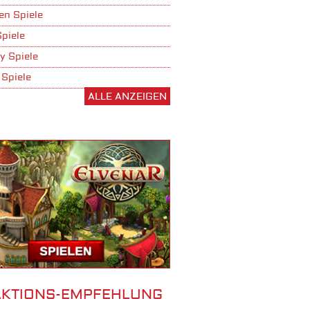
n Spiele
Spiele
y Spiele
 Spiele
ALLE ANZEIGEN
ufbau Spiele
r Spiele
ad Spiele
ele
 Spiele
d Spiele
 Spiele
iele
bau Spiele
Platform Spiele
AKTIONS-EMPFEHLUNG
piele