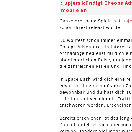
upjers kündigt Cheops Ad
mobile an
Ganze drei neue Spiele hat
upje
schon direkt releast wurde.
Du wolltest schon immer einma
Cheops Adventure ein interess
Archäologe bedienst du dich ei
abenteuerlichen Reise, um jede
die zahlreichen Fallen und Hind
In Space Bash wird dich eine 
erwarten. In einem düsteren Zuk
bewohnbar und du hast dich au
triffst du auf verfeindete Frak
erschweren werden. Erscheinen
Bereits erschienen ist das lan
Dabei handelt es sich aber nic
Version, sondern viel mehr wurd