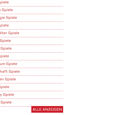
piele
 Spiele
gie Spiele
piele
lter Spiele
Spiele
 Spiele
piele
um Spiele
haft Spiele
n Spiele
Spiele
y Spiele
 Spiele
ALLE ANZEIGEN
ufbau Spiele