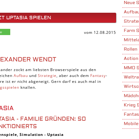
Neue S
Aufbau
ZT UPTASIA SPIELEN
Strate
Farm S
vom 12.08.2015
Mittela
Rollen 
LEXANDER WENDT
Action
MMO S
xander zockt am liebsten Browserspiele aus den
eichen
Aufbau
und
Strategie
, aber auch dem
Fantasy
-
Weltra
re ist er nicht abgeneigt. Gern darf es auch mal in
Wirtsc
egsspielen
knallen.
Mädche
Krieg 
ASIA
Fantas
TASIA - FAMILIE GRÜNDEN: SO
Mobile
NKTIONIERTS
Stadta
enspiele
,
Simulation
-
Uptasia