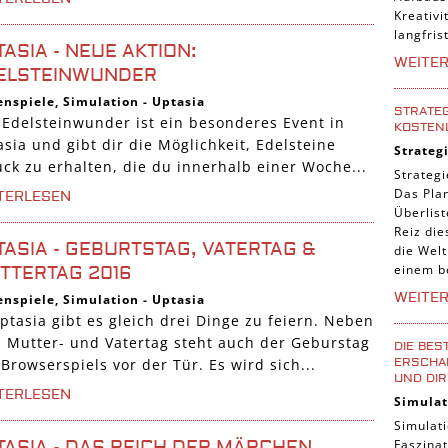
Kreativi
langfris
TASIA - NEUE AKTION:
WEITE
ELSTEINWUNDER
enspiele
,
Simulation
-
Uptasia
STRATEG
 Edelsteinwunder ist ein besonderes Event in
KOSTEN
sia und gibt dir die Möglichkeit, Edelsteine
Strateg
ück zu erhalten, die du innerhalb einer Woche...
Strategi
Das Pla
TERLESEN
Überlis
Reiz die
TASIA - GEBURTSTAG, VATERTAG &
die Welt
einem b
TTERTAG 2016
WEITE
enspiele
,
Simulation
-
Uptasia
ptasia gibt es gleich drei Dinge zu feiern. Neben
 Mutter- und Vatertag steht auch der Geburstag
DIE BES
ERSCHAF
Browserspiels vor der Tür. Es wird sich...
UND DIR
TERLESEN
Simulat
Simulati
Faszinat
TASIA - DAS REICH DER MÄRCHEN