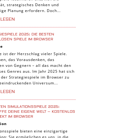
tät, strategisches Denken und
tige Planung erfordern. Doch...
RLESEN
IESPIELE 2025: DIE BESTEN
LOSEN SPIELE IM BROWSER
ie
e ist der Herzschlag vieler Spiele.
nen, das Vorausdenken, das
ten von Gegnern – all das macht den
ses Genres aus. Im Jahr 2025 hat sich
 der Strategiespiele im Browser zu
eeindruckenden Universum...
RLESEN
TEN SIMULATIONSSPIELE 2025:
FE DEINE EIGENE WELT – KOSTENLOS
EKT IM BROWSER
ion
onsspiele bieten eine einzigartige
ion: Sie ermöglichen es uns, in die