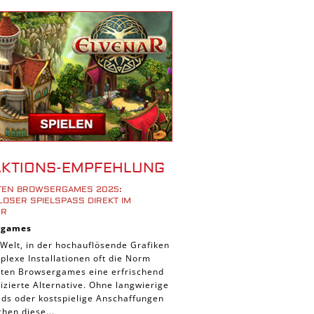
r Spiele
ad Spiele
ele
 Spiele
d Spiele
 Spiele
iele
bau Spiele
AKTIONS-EMPFEHLUNG
Platform Spiele
STEN BROWSERGAMES 2025:
piele
OSER SPIELSPASS DIREKT IM B
R
piele
rgames
n Spiele
 Welt, in der hochauflösende Grafiken
lexe Installationen oft die Norm
Spiele
ieten Browsergames eine erfrischend
 Spiele
zierte Alternative. Ohne langwierige
ds oder kostspielige Anschaffungen
tion Spiele
hen diese...