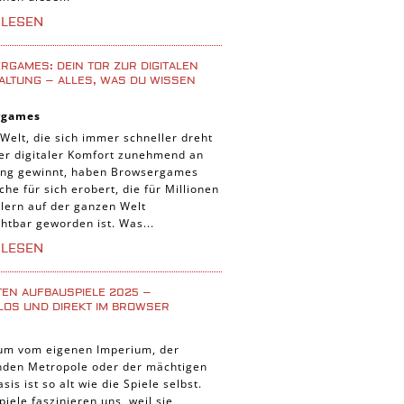
iele
RLESEN
 Spiele
uer Spiele
GAMES: DEIN TOR ZUR DIGITALEN
ALTUNG – ALLES, WAS DU WISSEN
 Spiele
rgames
nnt Spiele
 Welt, die sich immer schneller dreht
g Card Spiele
der digitaler Komfort zunehmend an
ng gewinnt, haben Browsergames
r Spiele
che für sich erobert, die für Millionen
lern auf der ganzen Welt
htbar geworden ist. Was...
RLESEN
TEN AUFBAUSPIELE 2025 –
LOS UND DIREKT IM BROWSER
um vom eigenen Imperium, der
enden Metropole oder der mächtigen
asis ist so alt wie die Spiele selbst.
iele faszinieren uns, weil sie