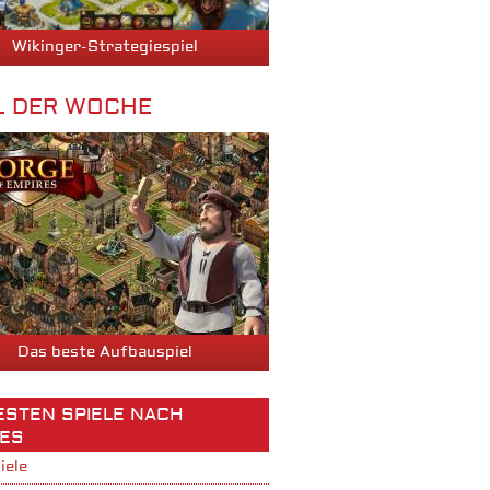
Wikinger-Strategiespiel
L DER WOCHE
Das beste Aufbauspiel
BESTEN SPIELE NACH
ES
iele