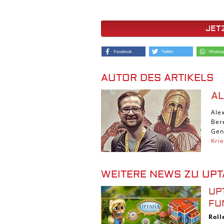
JET
AUTOR DES ARTIKELS
A
Ale
Ber
Gen
Kri
WEITERE NEWS ZU UPT
UP
FU
Roll