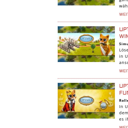
währ
WEI
UP
WI
Simu
Lös
in 
ansc
WEI
UP
FU
Roll
In U
dem
es 
WEI