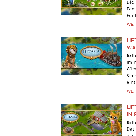
Die
Fami
Funk
WEI
UP
WA
Roll
Im 
Wim
See
ein
WEI
UP
IN
Roll
Das
gan