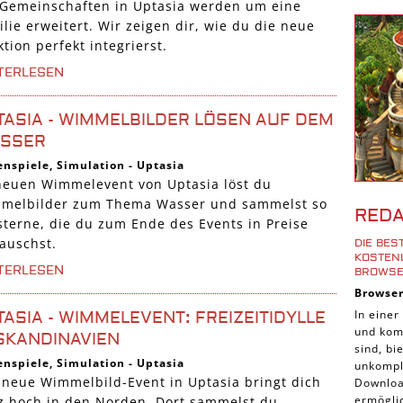
 Gemeinschaften in Uptasia werden um eine
Shoote
lie erweitert. Wir zeigen dir, wie du die neue
Downlo
tion perfekt integrierst.
3D Spi
TERLESEN
Tablet
TASIA - WIMMELBILDER LÖSEN AUF DEM
Androi
SSER
iPhone
enspiele
,
Simulation
-
Uptasia
iOS Sp
neuen Wimmelevent von Uptasia löst du
Burgen
melbilder zum Thema Wasser und sammelst so
RED
sterne, die du zum Ende des Events in Preise
Cross-
tauschst.
DIE BE
iPad S
KOSTENL
TERLESEN
ROWSE
Denk S
Browse
Pirate
In einer
TASIA - WIMMELEVENT: FREIZEITIDYLLE
und komp
Sport 
 SKANDINAVIEN
sind, b
Pferde
enspiele
,
Simulation
-
Uptasia
unkompli
 neue Wimmelbild-Event in Uptasia bringt dich
Downloa
Simula
ermöglic
z hoch in den Norden. Dort sammelst du