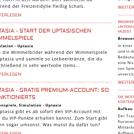
Tier Sp
end der Freizeitidylle fleißig Schals.
WEITE
Casual
TERLESEN
Abente
BROWSER
UNTERH
TASIA - START DER UPTASISCHEN
Online
MUSST
MMELSPIELE
Browse
3-Gewi
In einer
lation
-
Uptasia
Tradin
und in 
e die Wimmelbilder während der Wimmelspiele
Bedeutu
Manage
Uptasia und sammle so Lorbeerkränze, die du
eine Nis
hließend in sehr wertvolle Items...
von Spie
unverzic
TERLESEN
WEITE
TASIA - GRATIS PREMIUM-ACCOUNT: SO
NKTIONIERTS
DIE BES
KOSTEN
enspiele
,
Simulation
-
Uptasia
Aufbau
ptasia gibt es ab sofort den VIP-Account mit
Der Tra
 du VIP-Punkte erhalten kannst. Zum Start gibt
florier
ihn sogar umsonst. Was musst du dafür tun?
Militärb
Aufbausp
TERLESEN