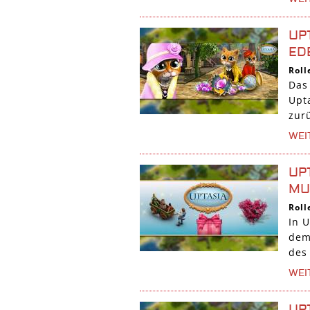
UP
ED
Roll
Das
Upta
zur
WEI
UP
MU
Roll
In U
dem
des 
WEI
UP