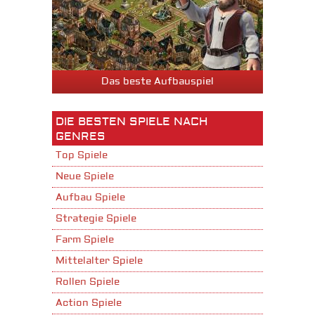
Das beste Aufbauspiel
DIE BESTEN SPIELE NACH
GENRES
Top Spiele
Neue Spiele
Aufbau Spiele
Strategie Spiele
Farm Spiele
Mittelalter Spiele
Rollen Spiele
Action Spiele