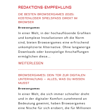
Burgenbau Spiele
REDAKTIONS-EMPFEHLUNG
Cross-Platform Spiele
DIE BESTEN BROWSERGAMES 2025:
iPad Spiele
KOSTENLOSER SPIELSPASS DIREKT IM B
ROWSER
Denk Spiele
Browsergames
In einer Welt, in der hochauflösende Grafiken
Piraten Spiele
und komplexe Installationen oft die Norm
Sport Spiele
sind, bieten Browsergames eine erfrischend
unkomplizierte Alternative. Ohne langwierige
Pferde Spiele
Downloads oder kostspielige Anschaffungen
Simulation Spiele
ermöglichen diese...
Tier Spiele
WEITERLESEN
Casual Spiele
BROWSERGAMES: DEIN TOR ZUR DIGITALEN
Abenteuer Spiele
UNTERHALTUNG – ALLES, WAS DU WISSEN
MUSST
Online Spiele
Browsergames
3-Gewinnt Spiele
In einer Welt, die sich immer schneller dreht
und in der digitaler Komfort zunehmend an
Trading Card Spiele
Bedeutung gewinnt, haben Browsergames
Manager Spiele
eine Nische für sich erobert, die für Millionen