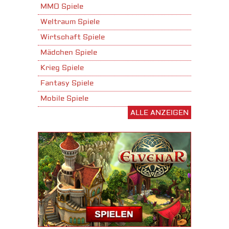
MMO Spiele
Weltraum Spiele
Wirtschaft Spiele
Mädchen Spiele
Krieg Spiele
Fantasy Spiele
Mobile Spiele
ALLE ANZEIGEN
Stadtaufbau Spiele
Shooter Spiele
Download Spiele
3D Spiele
Tablet Spiele
Android Spiele
iPhone Spiele
iOS Spiele