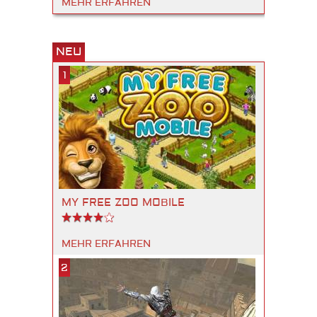
MEHR ERFAHREN
NEU
1
MY FREE ZOO MOBILE
MEHR ERFAHREN
2