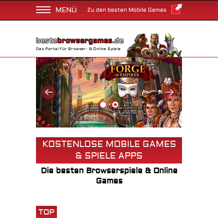
MENÜ
Zu den besten Mobile Games
Das Portal für Browser- & Online Spiele
KOSTENLOSE MOBILE GAMES
& SPIELE APPS
Die besten Browserspiele & Online
Games
TOP