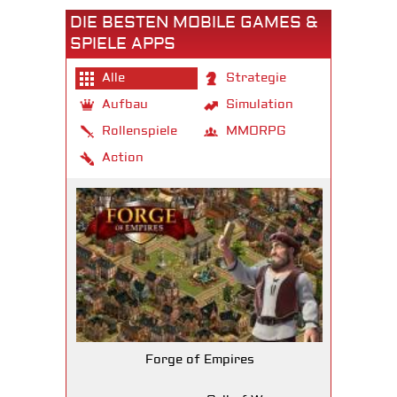
DIE BESTEN MOBILE GAMES &
SPIELE APPS
Alle
Strategie
Aufbau
Simulation
Rollenspiele
MMORPG
Action
Forge of Empires