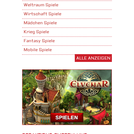
Weltraum Spiele
Wirtschaft Spiele
Mädchen Spiele
Krieg Spiele
Fantasy Spiele
Mobile Spiele
ALLE ANZEIGEN
Stadtaufbau Spiele
Shooter Spiele
Download Spiele
3D Spiele
Tablet Spiele
Android Spiele
iPhone Spiele
iOS Spiele
Burgenbau Spiele