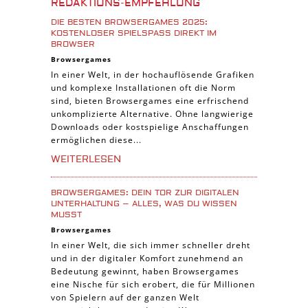
REDAKTIONS-EMPFEHLUNG
Cross-Platform Spiele
DIE BESTEN BROWSERGAMES 2025:
iPad Spiele
KOSTENLOSER SPIELSPASS DIREKT IM B
ROWSER
Denk Spiele
Browsergames
In einer Welt, in der hochauflösende Grafiken
Piraten Spiele
und komplexe Installationen oft die Norm
Sport Spiele
sind, bieten Browsergames eine erfrischend
unkomplizierte Alternative. Ohne langwierige
Pferde Spiele
Downloads oder kostspielige Anschaffungen
Simulation Spiele
ermöglichen diese...
Tier Spiele
WEITERLESEN
Casual Spiele
BROWSERGAMES: DEIN TOR ZUR DIGITALEN
Abenteuer Spiele
UNTERHALTUNG – ALLES, WAS DU WISSEN
MUSST
Online Spiele
Browsergames
3-Gewinnt Spiele
In einer Welt, die sich immer schneller dreht
und in der digitaler Komfort zunehmend an
Trading Card Spiele
Bedeutung gewinnt, haben Browsergames
Manager Spiele
eine Nische für sich erobert, die für Millionen
von Spielern auf der ganzen Welt