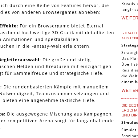
Kreativi
sich durch eine Reihe von Features hervor, die
langfris
und es von anderen Browsergames abheben:
WEITE
Effekte:
Für ein Browsergame bietet Eternal
raschend hochwertige 3D-Grafik mit detaillierten
STRATEG
KOSTEN
en Animationen und spektakulären
Strateg
uchen in die Fantasy-Welt erleichtern.
Strategi
Das Pla
egleiterauswahl:
Die große und stetig
Überlis
schen Helden und Kreaturen mit einzigartigen
Reiz die
gt für Sammelfreude und strategische Tiefe.
die Welt
einem b
:
Die rundenbasierten Kämpfe mit manuellem
WEITE
e Notwendigkeit, Teamzusammensetzungen und
, bieten eine angenehme taktische Tiefe.
DIE BES
ERSCHAF
te:
Die ausgewogene Mischung aus Kampagnen,
UND DIR
er kompetitiven Arena sorgt für langanhaltende
Simulat
.
Simulati
Faszinat