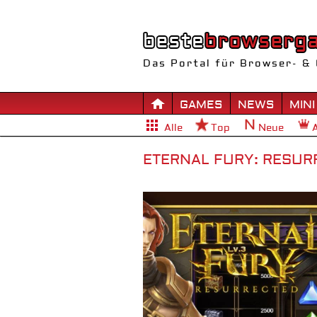
Das Portal für Browser- & 
GAMES
NEWS
MINI
Alle
Top
Neue
ETERNAL FURY: RESUR