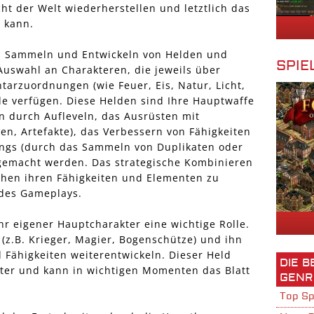
t der Welt wiederherstellen und letztlich das
 kann.
as Sammeln und Entwickeln von Helden und
SPIE
 Auswahl an Charakteren, die jeweils über
ntarzuordnungen (wie Feuer, Eis, Natur, Licht,
de verfügen. Diese Helden sind Ihre Hauptwaffe
n durch Aufleveln, das Ausrüsten mit
n, Artefakte), das Verbessern von Fähigkeiten
ngs (durch das Sammeln von Duplikaten oder
r gemacht werden. Das strategische Kombinieren
chen ihren Fähigkeiten und Elementen zu
 des Gameplays.
r eigener Hauptcharakter eine wichtige Rolle.
(z.B. Krieger, Magier, Bogenschütze) und ihn
 Fähigkeiten weiterentwickeln. Dieser Held
DIE 
iter und kann in wichtigen Momenten das Blatt
GENR
Top Sp