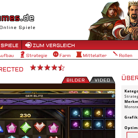
Online Spiele
 SPIELE
ZUM VERGLEICH
Aufbau
Strategie
Farm
Mittelalter
Rollen
RECTED
ÜBER
Kateg
Strate
Merkm
Monst
Grafik
Optimi