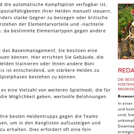
Shoote
d die automatische Kampfoption verfügbar ist,
Spezialfähigkeiten Ihrer Helden manuell steuern.
Downlo
nders starke Gegner zu besiegen oder kritische
3D Spi
rstehen der Elementarvorteile und -nachteile
Tablet
lle, da bestimmte Elementartypen gegen andere
Androi
iPhone
ist das Basenmanagement. Sie besitzen eine
iOS Sp
auen können. Hier errichten Sie Gebäude, die
Helden trainieren oder Ihnen andere Boni
Burgen
RED
is ist entscheidend, um stärkere Helden zu
Cross-
 Spielphasen bestehen zu können.
DIE BE
iPad S
KOSTENL
ROWSE
s eine Vielzahl von weiteren Spielmodi, die für
Denk S
Browse
die Möglichkeit geben, wertvolle Belohnungen
Pirate
In einer
und komp
Sport 
sind, b
Ihre besten Heldentrupps gegen die Teams
Pferde
unkompli
ssen, um in den Ranglisten aufzusteigen und
Downloa
Simula
u erhalten. Dies erfordert oft eine fein
ermöglic