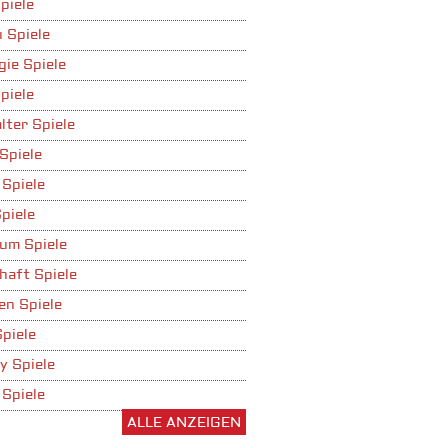
piele
 Spiele
gie Spiele
piele
lter Spiele
Spiele
 Spiele
piele
um Spiele
haft Spiele
n Spiele
Spiele
y Spiele
 Spiele
ALLE ANZEIGEN
ufbau Spiele