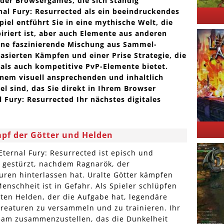
 der Browsergames, die sich ständig
rnal Fury: Resurrected als ein beeindruckendes
piel entführt Sie in eine mythische Welt, die
iriert ist, aber auch Elemente aus anderen
 eine faszinierende Mischung aus Sammel-
asierten Kämpfen und einer Prise Strategie, die
 als auch kompetitive PvP-Elemente bietet.
nem visuell ansprechenden und inhaltlich
el sind, das Sie direkt in Ihrem Browser
 Fury: Resurrected Ihr nächstes digitales
mpf der Götter und Helden
ternal Fury: Resurrected ist episch und
s gestürzt, nachdem Ragnarök, der
ren hinterlassen hat. Uralte Götter kämpfen
enschheit ist in Gefahr. Als Spieler schlüpfen
lten Helden, der die Aufgabe hat, legendäre
Kreaturen zu versammeln und zu trainieren. Ihr
 Team zusammenzustellen, das die Dunkelheit