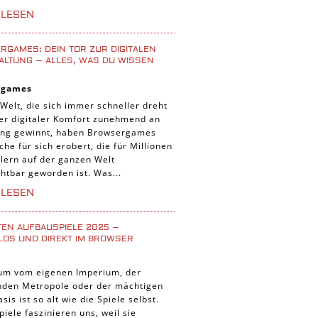
iele
RLESEN
 Spiele
uer Spiele
GAMES: DEIN TOR ZUR DIGITALEN
ALTUNG – ALLES, WAS DU WISSEN
 Spiele
rgames
nnt Spiele
 Welt, die sich immer schneller dreht
g Card Spiele
der digitaler Komfort zunehmend an
ng gewinnt, haben Browsergames
r Spiele
che für sich erobert, die für Millionen
lern auf der ganzen Welt
htbar geworden ist. Was...
RLESEN
TEN AUFBAUSPIELE 2025 –
LOS UND DIREKT IM BROWSER
um vom eigenen Imperium, der
enden Metropole oder der mächtigen
asis ist so alt wie die Spiele selbst.
iele faszinieren uns, weil sie