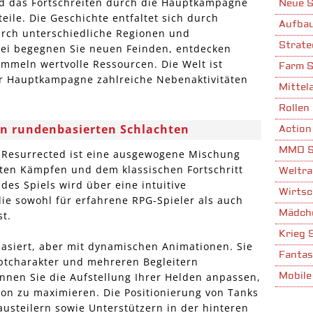
nd das Fortschreiten durch die Hauptkampagne
Neue S
eile. Die Geschichte entfaltet sich durch
Aufbau
durch unterschiedliche Regionen und
Strate
ei begegnen Sie neuen Feinden, entdecken
meln wertvolle Ressourcen. Die Welt ist
Farm S
r Hauptkampagne zahlreiche Nebenaktivitäten
Mittela
Rollen 
in rundenbasierten Schlachten
Action
MMO S
 Resurrected ist eine ausgewogene Mischung
ten Kämpfen und dem klassischen Fortschritt
Weltra
 des Spiels wird über eine intuitive
Wirtsc
ie sowohl für erfahrene RPG-Spieler als auch
Mädche
st.
Krieg 
asiert, aber mit dynamischen Animationen. Sie
Fantas
ptcharakter und mehreren Begleitern
Mobile
nen Sie die Aufstellung Ihrer Helden anpassen,
tion zu maximieren. Die Positionierung von Tanks
Stadta
usteilern sowie Unterstützern in der hinteren