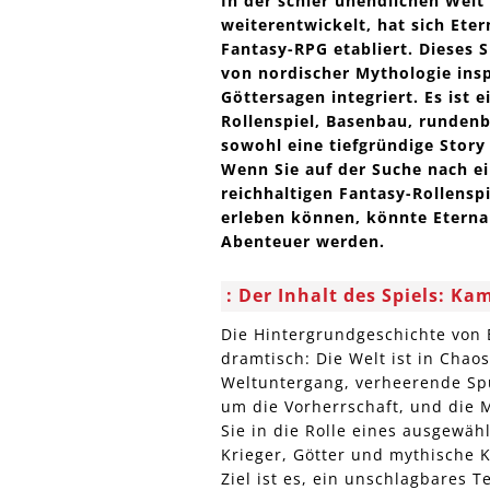
In der schier unendlichen Welt
weiterentwickelt, hat sich Ete
Fantasy-RPG etabliert. Dieses S
von nordischer Mythologie insp
Göttersagen integriert. Es ist
Rollenspiel, Basenbau, rundenb
sowohl eine tiefgründige Story
Wenn Sie auf der Suche nach ei
reichhaltigen Fantasy-Rollenspi
erleben können, könnte Eternal
Abenteuer werden.
Der Inhalt des Spiels: Ka
Die Hintergrundgeschichte von E
dramtisch: Die Welt ist in Chao
Weltuntergang, verheerende Spu
um die Vorherrschaft, und die M
Sie in die Rolle eines ausgewäh
Krieger, Götter und mythische 
Ziel ist es, ein unschlagbares