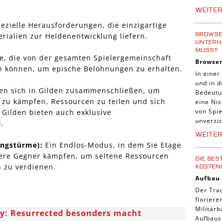
Tier Sp
WEITE
Casual
ezielle Herausforderungen, die einzigartige
Abente
BROWSER
rialien zur Heldenentwicklung liefern.
UNTERH
Online
MUSST
, die von der gesamten Spielergemeinschaft
Browse
3-Gewi
 können, um epische Belohnungen zu erhalten.
In einer
Tradin
und in 
en sich in Gilden zusammenschließen, um
Bedeutu
Manage
zu kämpfen, Ressourcen zu teilen und sich
eine Nis
von Spie
 Gilden bieten auch exklusive
unverzic
.
WEITE
ungstürme):
Ein Endlos-Modus, in dem Sie Etage
kere Gegner kämpfen, um seltene Ressourcen
DIE BES
 zu verdienen.
KOSTEN
Aufbau
Der Tra
florier
Militärb
ry: Resurrected besonders macht
Aufbausp