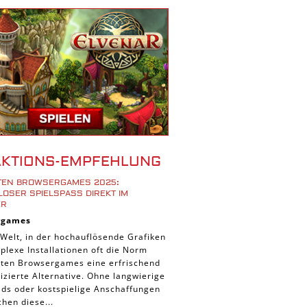
r Spiele
ad Spiele
ele
 Spiele
d Spiele
 Spiele
iele
bau Spiele
AKTIONS-EMPFEHLUNG
Platform Spiele
STEN BROWSERGAMES 2025:
piele
OSER SPIELSPASS DIREKT IM B
R
piele
rgames
n Spiele
 Welt, in der hochauflösende Grafiken
lexe Installationen oft die Norm
Spiele
ieten Browsergames eine erfrischend
 Spiele
zierte Alternative. Ohne langwierige
ds oder kostspielige Anschaffungen
tion Spiele
hen diese...