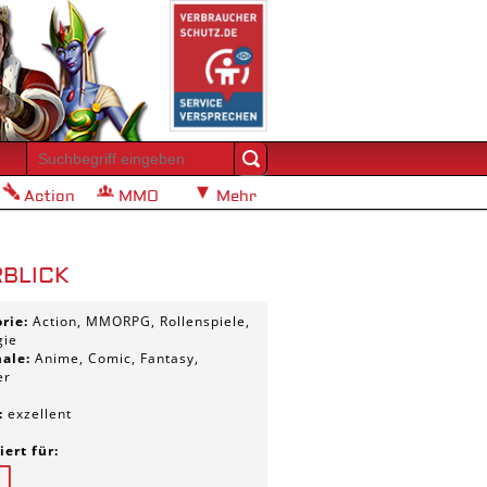
Action
MMO
Mehr
BLICK
orie:
Action, MMORPG, Rollenspiele,
gie
ale:
Anime, Comic, Fantasy,
er
:
exzellent
ert für: