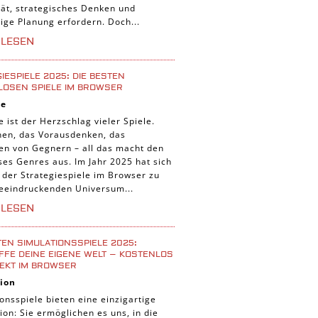
tät, strategisches Denken und
tige Planung erfordern. Doch...
RLESEN
IESPIELE 2025: DIE BESTEN
LOSEN SPIELE IM BROWSER
ie
e ist der Herzschlag vieler Spiele.
nen, das Vorausdenken, das
ten von Gegnern – all das macht den
ses Genres aus. Im Jahr 2025 hat sich
 der Strategiespiele im Browser zu
eeindruckenden Universum...
RLESEN
TEN SIMULATIONSSPIELE 2025:
FE DEINE EIGENE WELT – KOSTENLOS
EKT IM BROWSER
ion
onsspiele bieten eine einzigartige
ion: Sie ermöglichen es uns, in die