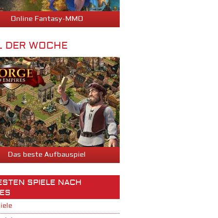
Online Fantasy-MMO
L DER WOCHE
Das beste Aufbauspiel
BESTEN SPIELE NACH
ES
iele