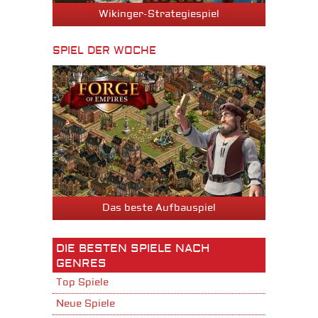
Wikinger-Strategiespiel
SPIEL DER WOCHE
Das beste Aufbauspiel
DIE BESTEN SPIELE NACH
GENRES
Top Spiele
Neue Spiele