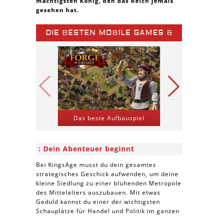
mächtigsten König, den das Reich jemals
gesehen hat.
DIE BESTEN MOBILE GAMES &
SPIELE APPS
Das beste Aufbauspiel
Kriegs-St
Dein Abenteuer beginnt
Bei KingsAge musst du dein gesamtes
strategisches Geschick aufwenden, um deine
kleine Siedlung zu einer blühenden Metropole
des Mittelalters auszubauen. Mit etwas
Geduld kannst du einer der wichtigsten
Schauplätze für Handel und Politik im ganzen