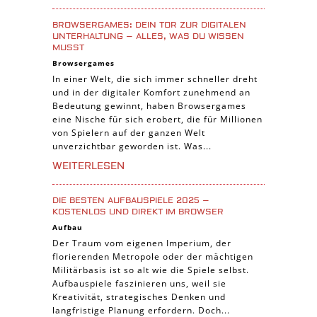
Casual Spiele
BROWSERGAMES: DEIN TOR ZUR DIGITALEN
Abenteuer Spiele
UNTERHALTUNG – ALLES, WAS DU WISSEN
MUSST
Online Spiele
Browsergames
3-Gewinnt Spiele
In einer Welt, die sich immer schneller dreht
und in der digitaler Komfort zunehmend an
Trading Card Spiele
Bedeutung gewinnt, haben Browsergames
Manager Spiele
eine Nische für sich erobert, die für Millionen
von Spielern auf der ganzen Welt
unverzichtbar geworden ist. Was...
WEITERLESEN
DIE BESTEN AUFBAUSPIELE 2025 –
KOSTENLOS UND DIREKT IM BROWSER
Aufbau
Der Traum vom eigenen Imperium, der
florierenden Metropole oder der mächtigen
Militärbasis ist so alt wie die Spiele selbst.
Aufbauspiele faszinieren uns, weil sie
Kreativität, strategisches Denken und
langfristige Planung erfordern. Doch...