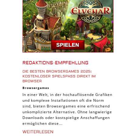
Download Spiele
3D Spiele
Tablet Spiele
Android Spiele
iPhone Spiele
iOS Spiele
Burgenbau Spiele
REDAKTIONS-EMPFEHLUNG
Cross-Platform Spiele
DIE BESTEN BROWSERGAMES 2025:
iPad Spiele
KOSTENLOSER SPIELSPASS DIREKT IM B
ROWSER
Denk Spiele
Browsergames
In einer Welt, in der hochauflösende Grafiken
Piraten Spiele
und komplexe Installationen oft die Norm
Sport Spiele
sind, bieten Browsergames eine erfrischend
unkomplizierte Alternative. Ohne langwierige
Pferde Spiele
Downloads oder kostspielige Anschaffungen
Simulation Spiele
ermöglichen diese...
Tier Spiele
WEITERLESEN