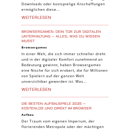
Downloads oder kostspielige Anschaffungen
Simulation Spiele
ermöglichen diese...
Tier Spiele
WEITERLESEN
Casual Spiele
BROWSERGAMES: DEIN TOR ZUR DIGITALEN
Abenteuer Spiele
UNTERHALTUNG – ALLES, WAS DU WISSEN
MUSST
Online Spiele
Browsergames
3-Gewinnt Spiele
In einer Welt, die sich immer schneller dreht
und in der digitaler Komfort zunehmend an
Trading Card Spiele
Bedeutung gewinnt, haben Browsergames
Manager Spiele
eine Nische für sich erobert, die für Millionen
von Spielern auf der ganzen Welt
unverzichtbar geworden ist. Was...
WEITERLESEN
DIE BESTEN AUFBAUSPIELE 2025 –
KOSTENLOS UND DIREKT IM BROWSER
Aufbau
Der Traum vom eigenen Imperium, der
florierenden Metropole oder der mächtigen