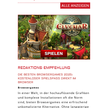
ALLE ANZEIGEN
Stadtaufbau Spiele
Shooter Spiele
Download Spiele
3D Spiele
Tablet Spiele
Android Spiele
iPhone Spiele
iOS Spiele
Burgenbau Spiele
REDAKTIONS-EMPFEHLUNG
Cross-Platform Spiele
DIE BESTEN BROWSERGAMES 2025:
iPad Spiele
KOSTENLOSER SPIELSPASS DIREKT IM B
ROWSER
Denk Spiele
Browsergames
In einer Welt, in der hochauflösende Grafiken
Piraten Spiele
und komplexe Installationen oft die Norm
Sport Spiele
sind, bieten Browsergames eine erfrischend
unkomplizierte Alternative. Ohne langwierige
Pferde Spiele