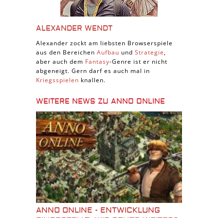
ALEXANDER WENDT
Alexander zockt am liebsten Browserspiele
aus den Bereichen
Aufbau
und
Strategie
,
aber auch dem
Fantasy
-Genre ist er nicht
abgeneigt. Gern darf es auch mal in
Kriegsspielen
knallen.
WEITERE NEWS ZU ANNO ONLINE
ANNO ONLINE - ENTWICKLUNG