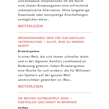
und komplexe Installationen oft die Norm
Sport Spiele
sind, bieten Browsergames eine erfrischend
unkomplizierte Alternative. Ohne langwierige
Pferde Spiele
Downloads oder kostspielige Anschaffungen
Simulation Spiele
ermöglichen diese...
Tier Spiele
WEITERLESEN
Casual Spiele
BROWSERGAMES: DEIN TOR ZUR DIGITALEN
Abenteuer Spiele
UNTERHALTUNG – ALLES, WAS DU WISSEN
MUSST
Online Spiele
Browsergames
3-Gewinnt Spiele
In einer Welt, die sich immer schneller dreht
und in der digitaler Komfort zunehmend an
Trading Card Spiele
Bedeutung gewinnt, haben Browsergames
Manager Spiele
eine Nische für sich erobert, die für Millionen
von Spielern auf der ganzen Welt
unverzichtbar geworden ist. Was...
WEITERLESEN
DIE BESTEN AUFBAUSPIELE 2025 –
KOSTENLOS UND DIREKT IM BROWSER
Aufbau