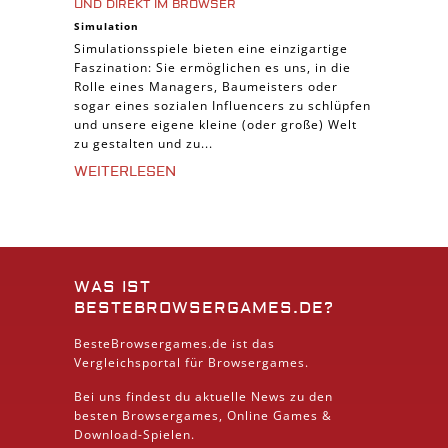
UND DIREKT IM BROWSER
Simulation
Simulationsspiele bieten eine einzigartige
Faszination: Sie ermöglichen es uns, in die
Rolle eines Managers, Baumeisters oder
sogar eines sozialen Influencers zu schlüpfen
und unsere eigene kleine (oder große) Welt
zu gestalten und zu...
WEITERLESEN
WAS IST
BESTEBROWSERGAMES.DE?
BesteBrowsergames.de ist das
Vergleichsportal für Browsergames.
Bei uns findest du aktuelle News zu den
besten
Browsergames
, Online Games &
Download
-Spielen.