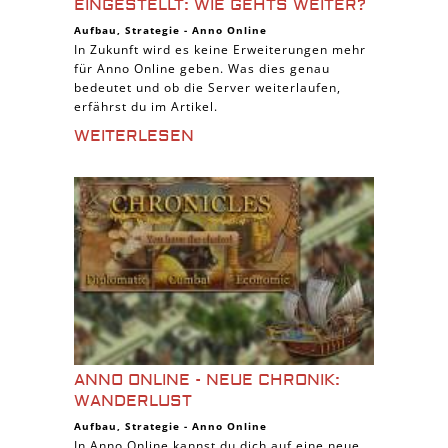
EINGESTELLT: WIE GEHTS WEITER?
Aufbau
,
Strategie
-
Anno Online
In Zukunft wird es keine Erweiterungen mehr
für Anno Online geben. Was dies genau
bedeutet und ob die Server weiterlaufen,
erfährst du im Artikel.
WEITERLESEN
ANNO ONLINE - NEUE CHRONIK:
WANDERLUST
Aufbau
,
Strategie
-
Anno Online
In Anno Online kannst du dich auf eine neue