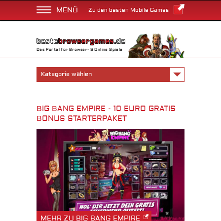
MENÜ
Zu den besten Mobile Games
Das Portal für Browser- & Online Spiele
Kategorie wählen
BIG BANG EMPIRE - 10 EURO GRATIS
BONUS STARTERPAKET
MEHR ZU BIG BANG EMPIRE