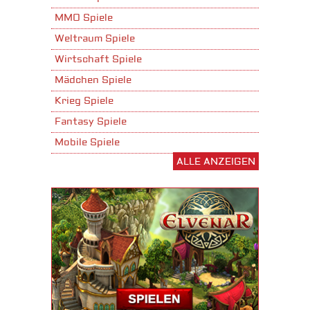
MMO Spiele
Weltraum Spiele
Wirtschaft Spiele
Mädchen Spiele
Krieg Spiele
Fantasy Spiele
Mobile Spiele
ALLE ANZEIGEN
Stadtaufbau Spiele
Shooter Spiele
Download Spiele
3D Spiele
Tablet Spiele
Android Spiele
iPhone Spiele
iOS Spiele