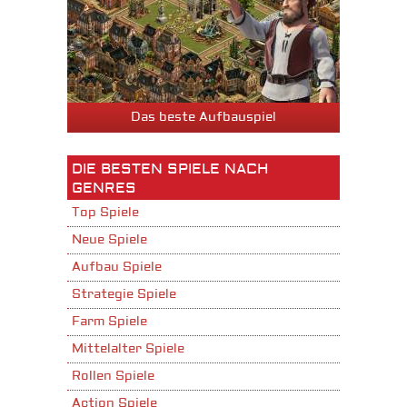
Das beste Aufbauspiel
DIE BESTEN SPIELE NACH
GENRES
Top Spiele
Neue Spiele
Aufbau Spiele
Strategie Spiele
Farm Spiele
Mittelalter Spiele
Rollen Spiele
Action Spiele