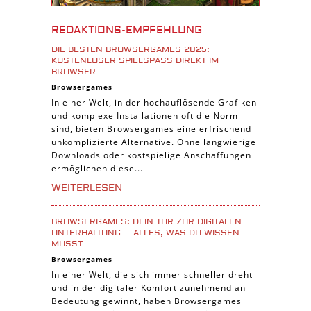
Burgenbau Spiele
REDAKTIONS-EMPFEHLUNG
Cross-Platform Spiele
DIE BESTEN BROWSERGAMES 2025:
iPad Spiele
KOSTENLOSER SPIELSPASS DIREKT IM B
ROWSER
Denk Spiele
Browsergames
In einer Welt, in der hochauflösende Grafiken
Piraten Spiele
und komplexe Installationen oft die Norm
Sport Spiele
sind, bieten Browsergames eine erfrischend
unkomplizierte Alternative. Ohne langwierige
Pferde Spiele
Downloads oder kostspielige Anschaffungen
Simulation Spiele
ermöglichen diese...
Tier Spiele
WEITERLESEN
Casual Spiele
BROWSERGAMES: DEIN TOR ZUR DIGITALEN
Abenteuer Spiele
UNTERHALTUNG – ALLES, WAS DU WISSEN
MUSST
Online Spiele
Browsergames
3-Gewinnt Spiele
In einer Welt, die sich immer schneller dreht
und in der digitaler Komfort zunehmend an
Trading Card Spiele
Bedeutung gewinnt, haben Browsergames