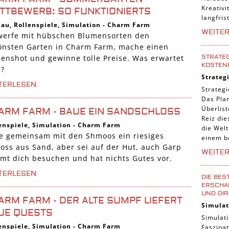
Kreativi
TTBEWERB: SO FUNKTIONIERTS
langfris
bau
,
Rollenspiele
,
Simulation
-
Charm Farm
WEITE
werfe mit hübschen Blumensorten den
önsten Garten in Charm Farm, mache einen
STRATEG
eenshot und gewinne tolle Preise. Was erwartet
KOSTEN
h?
Strateg
TERLESEN
Strategi
Das Pla
Überlis
ARM FARM - BAUE EIN SANDSCHLOSS
Reiz die
enspiele
,
Simulation
-
Charm Farm
die Welt
e gemeinsam mit den Shmoos ein riesiges
einem b
loss aus Sand, aber sei auf der Hut, auch Garp
WEITE
mt dich besuchen und hat nichts Gutes vor.
TERLESEN
DIE BES
ERSCHAF
UND DIR
ARM FARM - DER ALTE SUMPF LIEFERT
Simulat
UE QUESTS
Simulati
enspiele
,
Simulation
-
Charm Farm
Faszinat