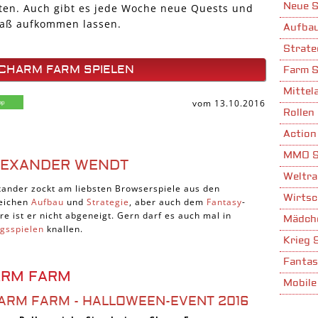
Neue S
ten. Auch gibt es jede Woche neue Quests und
paß aufkommen lassen.
Aufbau
Strate
 CHARM FARM SPIELEN
Farm S
Mittela
vom 13.10.2016
Rollen 
Action
MMO S
LEXANDER WENDT
Weltra
xander zockt am liebsten Browserspiele aus den
Wirtsc
eichen
Aufbau
und
Strategie
, aber auch dem
Fantasy
-
re ist er nicht abgeneigt. Gern darf es auch mal in
Mädche
egsspielen
knallen.
Krieg 
Fantas
ARM FARM
Mobile
ARM FARM - HALLOWEEN-EVENT 2016
Stadta