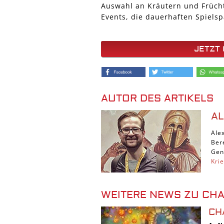
Auswahl an Kräutern und Früch
Events, die dauerhaften Spiels
JETZT
AUTOR DES ARTIKELS
A
Ale
Ber
Gen
Kri
WEITERE NEWS ZU CH
CH