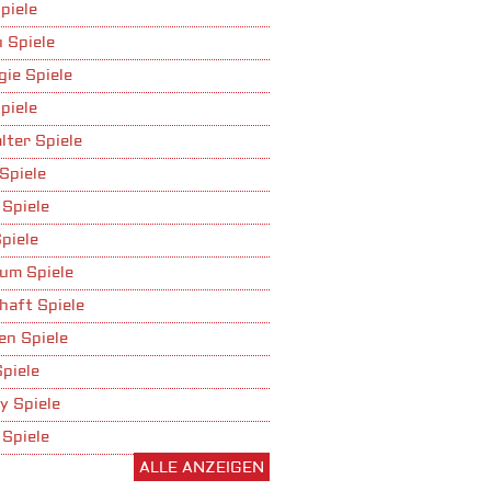
piele
 Spiele
gie Spiele
piele
lter Spiele
Spiele
 Spiele
piele
um Spiele
haft Spiele
n Spiele
Spiele
y Spiele
 Spiele
ALLE ANZEIGEN
ufbau Spiele