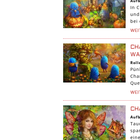
Auf
In 
und 
bei
WEI
CH
WA
Roll
Pün
Cha
Que
WEI
CH
Auf
Tau
spa
ein