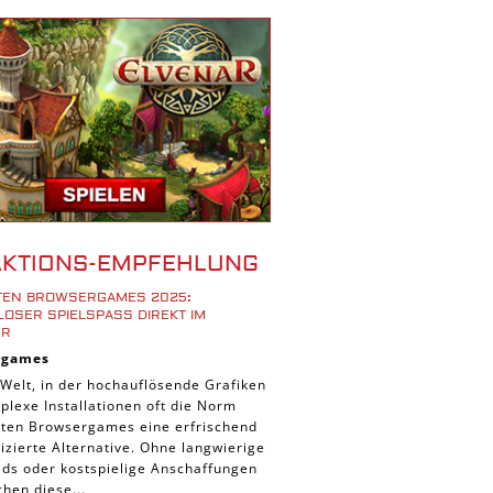
r Spiele
ad Spiele
ele
 Spiele
d Spiele
 Spiele
iele
bau Spiele
AKTIONS-EMPFEHLUNG
Platform Spiele
STEN BROWSERGAMES 2025:
piele
OSER SPIELSPASS DIREKT IM B
R
piele
rgames
n Spiele
 Welt, in der hochauflösende Grafiken
lexe Installationen oft die Norm
Spiele
ieten Browsergames eine erfrischend
 Spiele
zierte Alternative. Ohne langwierige
ds oder kostspielige Anschaffungen
tion Spiele
hen diese...