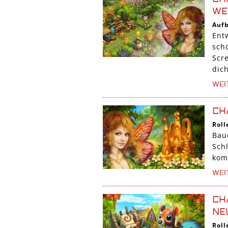
WE
Auf
Ent
sch
Scr
dic
WEI
CH
Roll
Bau
Sch
kom
WEI
CH
NE
Roll