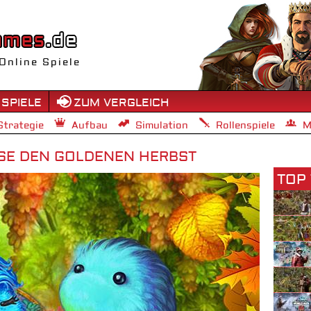
Online Spiele
 SPIELE
ZUM VERGLEICH
Strategie
Aufbau
Simulation
Rollenspiele
M
SE DEN GOLDENEN HERBST
TOP