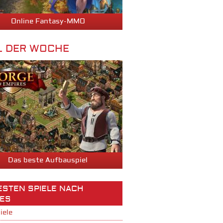
Online Fantasy-MMO
L DER WOCHE
Das beste Aufbauspiel
BESTEN SPIELE NACH
ES
iele