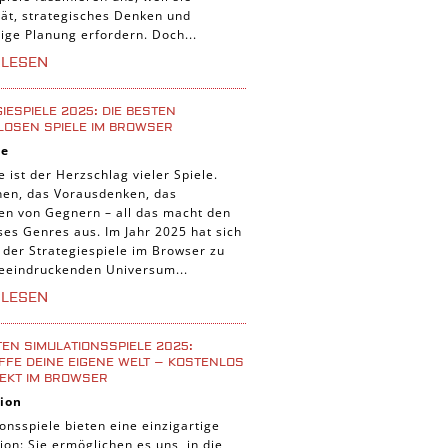
tät, strategisches Denken und
tige Planung erfordern. Doch...
RLESEN
IESPIELE 2025: DIE BESTEN
LOSEN SPIELE IM BROWSER
ie
e ist der Herzschlag vieler Spiele.
nen, das Vorausdenken, das
ten von Gegnern – all das macht den
ses Genres aus. Im Jahr 2025 hat sich
 der Strategiespiele im Browser zu
eeindruckenden Universum...
RLESEN
TEN SIMULATIONSSPIELE 2025:
FE DEINE EIGENE WELT – KOSTENLOS
EKT IM BROWSER
ion
onsspiele bieten eine einzigartige
ion: Sie ermöglichen es uns, in die