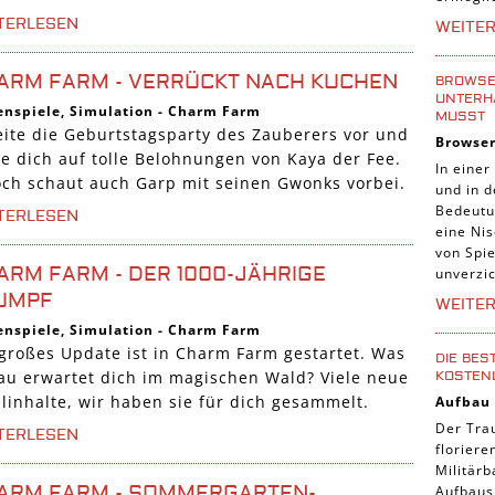
Tier Sp
TERLESEN
WEITE
Casual
ARM FARM - VERRÜCKT NACH KUCHEN
Abente
BROWSER
UNTERH
enspiele
,
Simulation
-
Charm Farm
Online
MUSST
eite die Geburtstagsparty des Zauberers vor und
Browse
3-Gewi
ue dich auf tolle Belohnungen von Kaya der Fee.
In einer
Tradin
och schaut auch Garp mit seinen Gwonks vorbei.
und in 
Bedeutu
Manage
TERLESEN
eine Nis
von Spie
ARM FARM - DER 1000-JÄHRIGE
unverzic
UMPF
WEITE
enspiele
,
Simulation
-
Charm Farm
 großes Update ist in Charm Farm gestartet. Was
DIE BES
au erwartet dich im magischen Wald? Viele neue
KOSTEN
elinhalte, wir haben sie für dich gesammelt.
Aufbau
Der Tra
TERLESEN
florier
Militärb
ARM FARM - SOMMERGARTEN-
Aufbausp