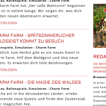
bau
,
Rollenspiele
,
Simulation
-
Charm Farm
Shoote
Charm Farm hat „Der süße Wahnsinn“ begonnen
Downlo
ist in vollem Gange. Wir zeigen dir, was dich
 den neuen Abenteuern erwartet.
3D Spi
TERLESEN
Tablet
Androi
ARM FARM - SPÄTSOMMERLICHER
iPhone
LDGEIST KOMMT ZU BESUCH
iOS Sp
enspiele
,
Simulation
-
Charm Farm
ktlich zum Herbst gibt es ein neues Event in
Burgen
RED
rm Farm. Hilf dem Waldgeist und löse neue
Cross-
sts. Es erwarten dich tolle Belohnungen.
DIE BE
iPad S
KOSTENL
TERLESEN
ROWSE
Denk S
Browse
Pirate
ARM FARM - DIE MAGIE DES WALDES
In einer
und komp
Sport 
bau
,
Rollenspiele
,
Simulation
-
Charm Farm
sind, b
che ein in die Verzauberten Länder, erlebe
Pferde
unkompli
nnende neue Quests und finde den Zauberstab
Downloa
Simula
er magischen Fee.
ermöglic