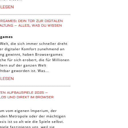
iele
RLESEN
 Spiele
uer Spiele
GAMES: DEIN TOR ZUR DIGITALEN
ALTUNG – ALLES, WAS DU WISSEN
 Spiele
rgames
nnt Spiele
 Welt, die sich immer schneller dreht
g Card Spiele
der digitaler Komfort zunehmend an
ng gewinnt, haben Browsergames
r Spiele
che für sich erobert, die für Millionen
lern auf der ganzen Welt
htbar geworden ist. Was...
RLESEN
TEN AUFBAUSPIELE 2025 –
LOS UND DIREKT IM BROWSER
um vom eigenen Imperium, der
enden Metropole oder der mächtigen
asis ist so alt wie die Spiele selbst.
iele faszinieren uns, weil sie