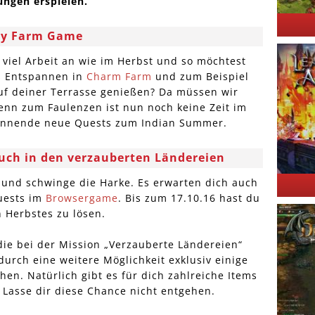
ngen erspielen.
sy Farm Game
o viel Arbeit an wie im Herbst und so möchtest
s Entspannen in
Charm Farm
und zum Beispiel
uf deiner Terrasse genießen? Da müssen wir
denn zum Faulenzen ist nun noch keine Zeit im
pannende neue Quests zum Indian Summer.
auch in den verzauberten Ländereien
und schwinge die Harke. Es erwarten dich auch
uests im
Browsergame
. Bis zum 17.10.16 hast du
 Herbstes zu lösen.
 die bei der Mission „Verzauberte Ländereien“
urch eine weitere Möglichkeit exklusiv einige
n. Natürlich gibt es für dich zahlreiche Items
Lasse dir diese Chance nicht entgehen.