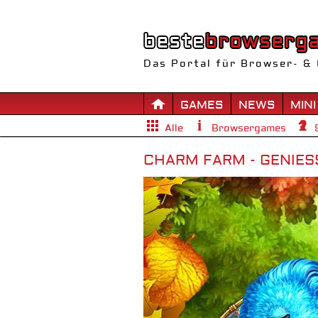
Das Portal für Browser- & 
GAMES
NEWS
MINI
Alle
Browsergames
CHARM FARM - GENIES