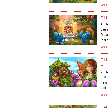
WEI
CH
Roll
Ber
fre
Jed
WEI
CH
ST
Roll
Ein
gen
Spi
WEI
CH