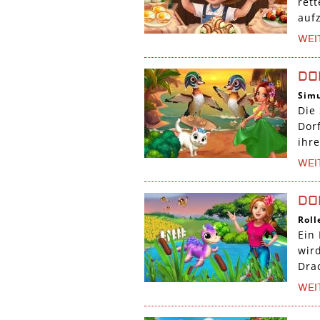
ret
auf
WEI
DO
Simu
Die
Dor
ihr
WEI
DO
Roll
Ein
wir
Dra
WEI