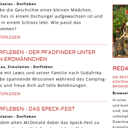
Shoote
lation
-
Dorfleben
ebe die Geschichte eines kleinen Mädchen,
Downlo
ches in einem Dschungel aufgewachsen ist und
3D Spi
 in einem Schloss lebt. Wie passt das
ammen?
Tablet
TERLESEN
Androi
iPhone
RFLEBEN - DER PFADFINDER UNTER
iOS Sp
N ERDMÄNNCHEN
Burgen
bau
,
Simulation
-
Dorfleben
RED
Cross-
se mit Lewis und seiner Familie nach Südafrika.
DIE BE
ebe spannende Missionen während des Camping-
iPad S
KOSTENL
ps und freue dich auf tolle Belohnungen.
ROWSE
Denk S
Browse
TERLESEN
Pirate
In einer
und komp
Sport 
RFLEBEN - DAS SPECK-FEST
sind, b
Pferde
unkompli
lation
-
Dorfleben
Downloa
f dem alten McDonald dabei das Speck-Fest zu
Simula
ermöglic