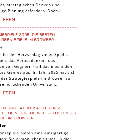
tät, strategisches Denken und
tige Planung erfordern. Doch...
RLESEN
IESPIELE 2025: DIE BESTEN
LOSEN SPIELE IM BROWSER
ie
e ist der Herzschlag vieler Spiele.
nen, das Vorausdenken, das
ten von Gegnern – all das macht den
ses Genres aus. Im Jahr 2025 hat sich
 der Strategiespiele im Browser zu
eeindruckenden Universum...
RLESEN
TEN SIMULATIONSSPIELE 2025:
FE DEINE EIGENE WELT – KOSTENLOS
EKT IM BROWSER
ion
onsspiele bieten eine einzigartige
ion: Sie ermöglichen es uns, in die