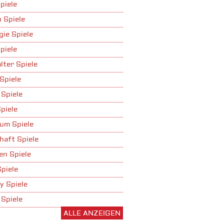
piele
 Spiele
gie Spiele
piele
lter Spiele
Spiele
 Spiele
piele
um Spiele
haft Spiele
n Spiele
Spiele
y Spiele
 Spiele
ALLE ANZEIGEN
ufbau Spiele