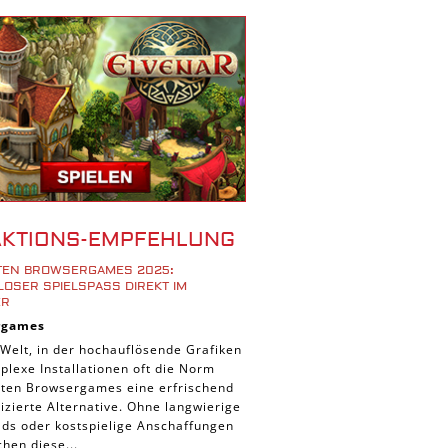
r Spiele
ad Spiele
ele
 Spiele
d Spiele
 Spiele
iele
bau Spiele
AKTIONS-EMPFEHLUNG
Platform Spiele
STEN BROWSERGAMES 2025:
piele
OSER SPIELSPASS DIREKT IM B
R
piele
rgames
n Spiele
 Welt, in der hochauflösende Grafiken
lexe Installationen oft die Norm
Spiele
ieten Browsergames eine erfrischend
 Spiele
zierte Alternative. Ohne langwierige
ds oder kostspielige Anschaffungen
tion Spiele
hen diese...