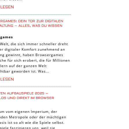
iele
RLESEN
 Spiele
uer Spiele
GAMES: DEIN TOR ZUR DIGITALEN
ALTUNG – ALLES, WAS DU WISSEN
 Spiele
rgames
nnt Spiele
 Welt, die sich immer schneller dreht
g Card Spiele
der digitaler Komfort zunehmend an
ng gewinnt, haben Browsergames
r Spiele
che für sich erobert, die für Millionen
lern auf der ganzen Welt
htbar geworden ist. Was...
RLESEN
TEN AUFBAUSPIELE 2025 –
LOS UND DIREKT IM BROWSER
um vom eigenen Imperium, der
enden Metropole oder der mächtigen
asis ist so alt wie die Spiele selbst.
iele faszinieren uns, weil sie