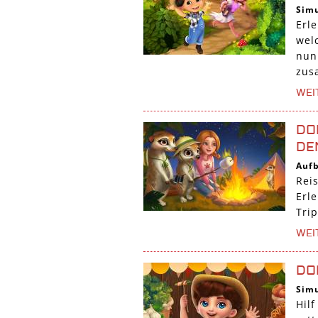
Simu
Erl
wel
nun
zus
WEI
DO
DE
Auf
Rei
Erl
Tri
WEI
DO
Simu
Hil