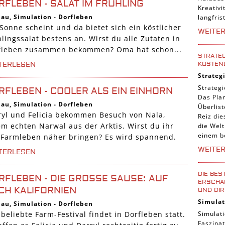
RFLEBEN - SALAT IM FRÜHLING
Kreativi
bau
,
Simulation
-
Dorfleben
langfris
Sonne scheint und da bietet sich ein köstlicher
WEITE
lingssalat bestens an. Wirst du alle Zutaten in
fleben zusammen bekommen? Oma hat schon...
STRATEG
KOSTEN
TERLESEN
Strateg
Strategi
RFLEBEN - COOLER ALS EIN EINHORN
Das Pla
bau
,
Simulation
-
Dorfleben
Überlis
ryl und Felicia bekommen Besuch von Nala,
Reiz die
em echten Narwal aus der Arktis. Wirst du ihr
die Welt
einem b
 Farmleben näher bringen? Es wird spannend.
WEITE
TERLESEN
DIE BES
RFLEBEN - DIE GROSSE SAUSE: AUF N
ERSCHAF
H KALIFORNIEN
UND DIR
Simulat
bau
,
Simulation
-
Dorfleben
Simulati
beliebte Farm-Festival findet in Dorfleben statt.
Faszinat