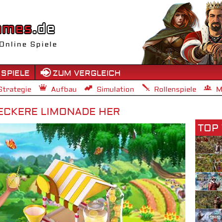
Online Spiele
 SPIELE
ZUM VERGLEICH
Strategie
Aufbau
Simulation
Rollenspiele
M
LECKERE LIMONADE HER
TOP