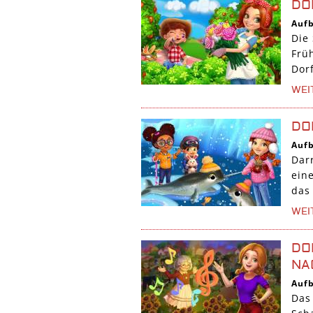
DO
Auf
Die 
Früh
Dor
WEI
DO
Auf
Dar
ein
das
WEI
DO
AC
Auf
Das 