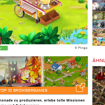
© Plinga
ÄHNL
 TOP 10 BROWSERGAMES
imonade zu produzieren, erlebe tolle Missionen