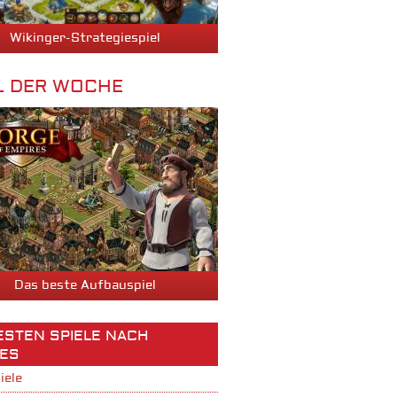
Wikinger-Strategiespiel
L DER WOCHE
Das beste Aufbauspiel
BESTEN SPIELE NACH
ES
iele