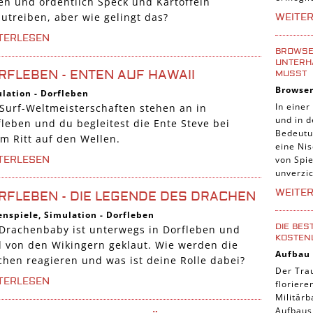
ten und ordentlich Speck und Kartoffeln
Tier Sp
zutreiben, aber wie gelingt das?
WEITE
Casual
TERLESEN
Abente
BROWSER
UNTERH
Online
RFLEBEN - ENTEN AUF HAWAII
MUSST
Browse
3-Gewi
lation
-
Dorfleben
In einer
 Surf-Weltmeisterschaften stehen an in
Tradin
und in 
fleben und du begleitest die Ente Steve bei
Bedeutu
Manage
em Ritt auf den Wellen.
eine Nis
von Spie
TERLESEN
unverzic
WEITE
RFLEBEN - DIE LEGENDE DES DRACHEN
enspiele
,
Simulation
-
Dorfleben
DIE BES
 Drachenbaby ist unterwegs in Dorfleben und
KOSTEN
d von den Wikingern geklaut. Wie werden die
Aufbau
chen reagieren und was ist deine Rolle dabei?
Der Tra
TERLESEN
florier
Militärb
Aufbausp