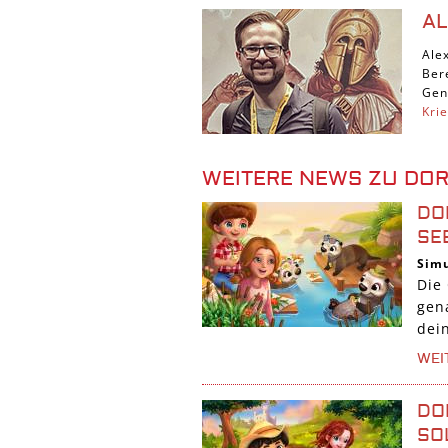
A
Ale
Ber
Gen
Kri
WEITERE NEWS ZU DO
DO
SE
Simu
Die
gen
dei
WEI
DO
SO