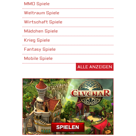
MMO Spiele
Weltraum Spiele
Wirtschaft Spiele
Mädchen Spiele
Krieg Spiele
Fantasy Spiele
Mobile Spiele
ALLE ANZEIGEN
Stadtaufbau Spiele
Shooter Spiele
Download Spiele
3D Spiele
Tablet Spiele
Android Spiele
iPhone Spiele
iOS Spiele