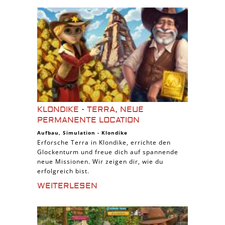
KLONDIKE - TERRA, NEUE
PERMANENTE LOCATION
Aufbau
,
Simulation
-
Klondike
Erforsche Terra in Klondike, errichte den
Glockenturm und freue dich auf spannende
neue Missionen. Wir zeigen dir, wie du
erfolgreich bist.
WEITERLESEN