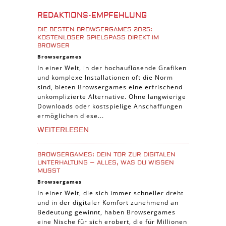
Burgenbau Spiele
REDAKTIONS-EMPFEHLUNG
Cross-Platform Spiele
DIE BESTEN BROWSERGAMES 2025:
iPad Spiele
KOSTENLOSER SPIELSPASS DIREKT IM B
ROWSER
Denk Spiele
Browsergames
In einer Welt, in der hochauflösende Grafiken
Piraten Spiele
und komplexe Installationen oft die Norm
Sport Spiele
sind, bieten Browsergames eine erfrischend
unkomplizierte Alternative. Ohne langwierige
Pferde Spiele
Downloads oder kostspielige Anschaffungen
Simulation Spiele
ermöglichen diese...
Tier Spiele
WEITERLESEN
Casual Spiele
BROWSERGAMES: DEIN TOR ZUR DIGITALEN
Abenteuer Spiele
UNTERHALTUNG – ALLES, WAS DU WISSEN
MUSST
Online Spiele
Browsergames
3-Gewinnt Spiele
In einer Welt, die sich immer schneller dreht
und in der digitaler Komfort zunehmend an
Trading Card Spiele
Bedeutung gewinnt, haben Browsergames
Manager Spiele
eine Nische für sich erobert, die für Millionen