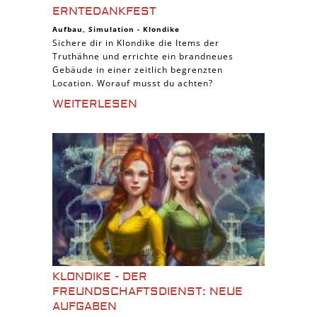
ERNTEDANKFEST
Aufbau
,
Simulation
-
Klondike
Sichere dir in Klondike die Items der
Truthähne und errichte ein brandneues
Gebäude in einer zeitlich begrenzten
Location. Worauf musst du achten?
WEITERLESEN
KLONDIKE - DER
FREUNDSCHAFTSDIENST: NEUE
AUFGABEN