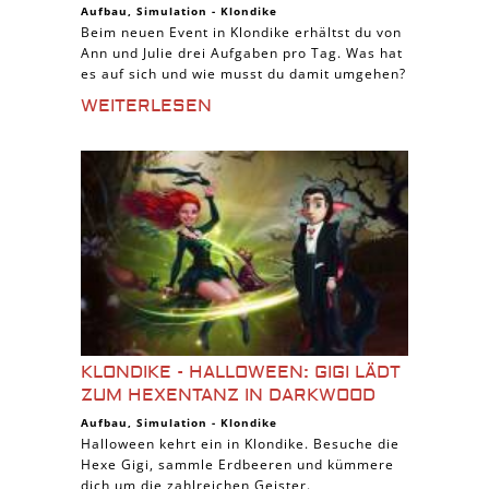
Aufbau
,
Simulation
-
Klondike
Beim neuen Event in Klondike erhältst du von
Ann und Julie drei Aufgaben pro Tag. Was hat
es auf sich und wie musst du damit umgehen?
WEITERLESEN
KLONDIKE - HALLOWEEN: GIGI LÄDT
ZUM HEXENTANZ IN DARKWOOD
Aufbau
,
Simulation
-
Klondike
Halloween kehrt ein in Klondike. Besuche die
Hexe Gigi, sammle Erdbeeren und kümmere
dich um die zahlreichen Geister.