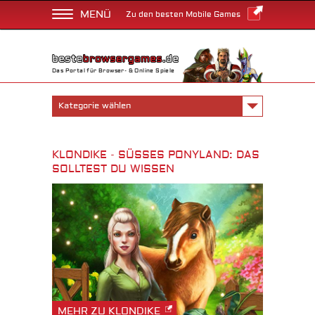
MENÜ
Zu den besten Mobile Games
Das Portal für Browser- & Online Spiele
Kategorie wählen
KLONDIKE - SÜSSES PONYLAND: DAS S
OLLTEST DU WISSEN
MEHR ZU KLONDIKE