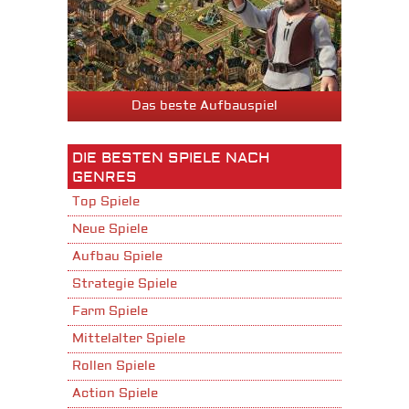
Das beste Aufbauspiel
DIE BESTEN SPIELE NACH
GENRES
Top Spiele
Neue Spiele
Aufbau Spiele
Strategie Spiele
Farm Spiele
Mittelalter Spiele
Rollen Spiele
Action Spiele