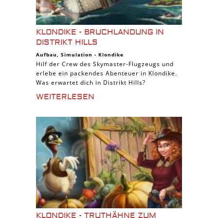
KLONDIKE - BRUCHLANDUNG IN
DISTRIKT HILLS
Aufbau
,
Simulation
-
Klondike
Hilf der Crew des Skymaster-Flugzeugs und
erlebe ein packendes Abenteuer in Klondike.
Was erwartet dich in Distrikt Hills?
WEITERLESEN
KLONDIKE - TRUTHÄHNE ZUM