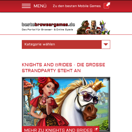
MENÜ
Zu den besten Mobile Games
Das Portal für Browser- & Online Spiele
Kategorie wählen
KNIGHTS AND BRIDES - DIE GROSSE S
TRANDPARTY STEHT AN
MEHR ZU KNIGHTS AND BRIDES