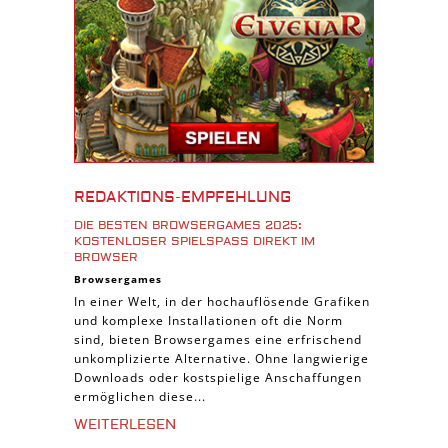
Download Spiele
3D Spiele
Tablet Spiele
Android Spiele
iPhone Spiele
iOS Spiele
Burgenbau Spiele
REDAKTIONS-EMPFEHLUNG
Cross-Platform Spiele
DIE BESTEN BROWSERGAMES 2025:
iPad Spiele
KOSTENLOSER SPIELSPASS DIREKT IM B
ROWSER
Denk Spiele
Browsergames
In einer Welt, in der hochauflösende Grafiken
Piraten Spiele
und komplexe Installationen oft die Norm
Sport Spiele
sind, bieten Browsergames eine erfrischend
unkomplizierte Alternative. Ohne langwierige
Pferde Spiele
Downloads oder kostspielige Anschaffungen
Simulation Spiele
ermöglichen diese...
Tier Spiele
WEITERLESEN