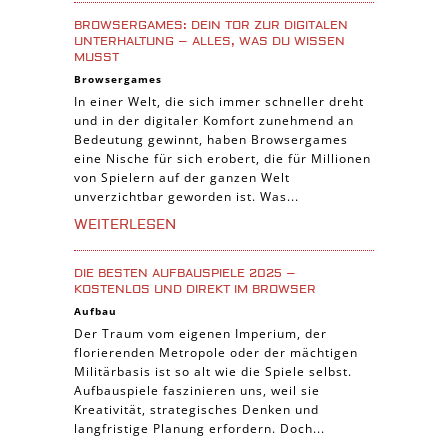
Casual Spiele
BROWSERGAMES: DEIN TOR ZUR DIGITALEN
Abenteuer Spiele
UNTERHALTUNG – ALLES, WAS DU WISSEN
MUSST
Online Spiele
Browsergames
3-Gewinnt Spiele
In einer Welt, die sich immer schneller dreht
und in der digitaler Komfort zunehmend an
Trading Card Spiele
Bedeutung gewinnt, haben Browsergames
Manager Spiele
eine Nische für sich erobert, die für Millionen
von Spielern auf der ganzen Welt
unverzichtbar geworden ist. Was...
WEITERLESEN
DIE BESTEN AUFBAUSPIELE 2025 –
KOSTENLOS UND DIREKT IM BROWSER
Aufbau
Der Traum vom eigenen Imperium, der
florierenden Metropole oder der mächtigen
Militärbasis ist so alt wie die Spiele selbst.
Aufbauspiele faszinieren uns, weil sie
Kreativität, strategisches Denken und
langfristige Planung erfordern. Doch...