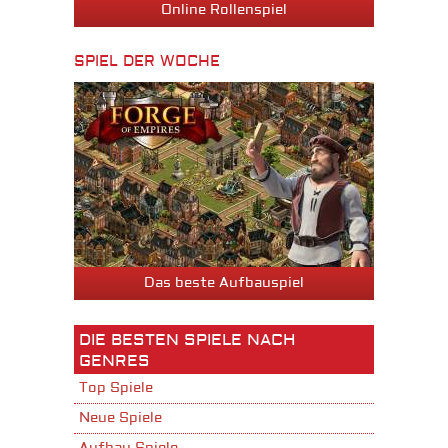
Online Rollenspiel
SPIEL DER WOCHE
Das beste Aufbauspiel
DIE BESTEN SPIELE NACH
GENRES
Top Spiele
Neue Spiele