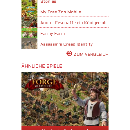
Stonies
My Free Zoo Mobile
Anno - Erschaffe ein Königreich
Farmy Farm
Assassin's Creed Identity
ZUM VERGLEICH
ÄHNLICHE SPIELE