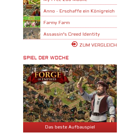
Anno - Erschaffe ein Königreich
Farmy Farm
Assassin's Creed Identity
ZUM VERGLEICH
SPIEL DER WOCHE
Das beste Aufbauspiel