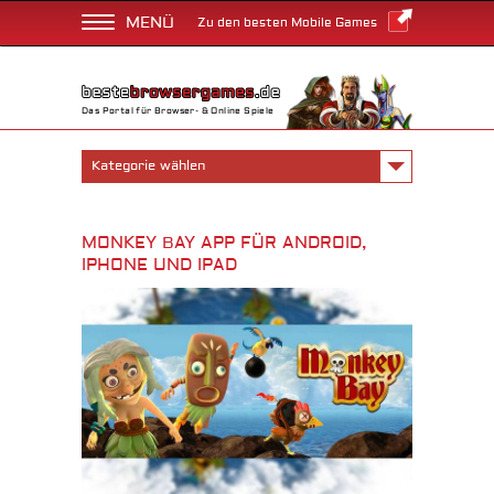
MENÜ
Zu den besten Mobile Games
Das Portal für Browser- & Online Spiele
Kategorie wählen
MONKEY BAY APP FÜR ANDROID,
IPHONE UND IPAD