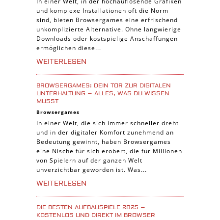
In einer Welt, in der hochauflösende Grafiken
Sport Spiele
und komplexe Installationen oft die Norm
Pferde Spiele
sind, bieten Browsergames eine erfrischend
unkomplizierte Alternative. Ohne langwierige
Simulation Spiele
Downloads oder kostspielige Anschaffungen
ermöglichen diese...
Tier Spiele
WEITERLESEN
Casual Spiele
Abenteuer Spiele
BROWSERGAMES: DEIN TOR ZUR DIGITALEN
Online Spiele
UNTERHALTUNG – ALLES, WAS DU WISSEN
MUSST
3-Gewinnt Spiele
Browsergames
Trading Card Spiele
In einer Welt, die sich immer schneller dreht
und in der digitaler Komfort zunehmend an
Manager Spiele
Bedeutung gewinnt, haben Browsergames
eine Nische für sich erobert, die für Millionen
von Spielern auf der ganzen Welt
unverzichtbar geworden ist. Was...
WEITERLESEN
DIE BESTEN AUFBAUSPIELE 2025 –
KOSTENLOS UND DIREKT IM BROWSER