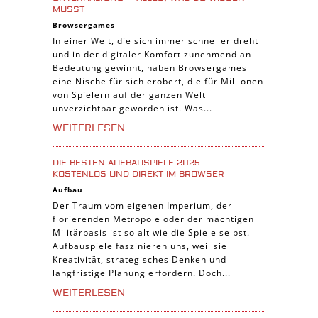
MUSST
Online Spiele
Browsergames
3-Gewinnt Spiele
In einer Welt, die sich immer schneller dreht
und in der digitaler Komfort zunehmend an
Trading Card Spiele
Bedeutung gewinnt, haben Browsergames
Manager Spiele
eine Nische für sich erobert, die für Millionen
von Spielern auf der ganzen Welt
unverzichtbar geworden ist. Was...
WEITERLESEN
DIE BESTEN AUFBAUSPIELE 2025 –
KOSTENLOS UND DIREKT IM BROWSER
Aufbau
Der Traum vom eigenen Imperium, der
florierenden Metropole oder der mächtigen
Militärbasis ist so alt wie die Spiele selbst.
Aufbauspiele faszinieren uns, weil sie
Kreativität, strategisches Denken und
langfristige Planung erfordern. Doch...
WEITERLESEN