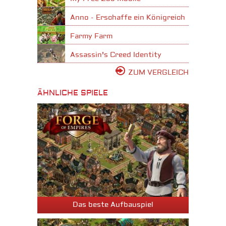
Anno - Erschaffe ein Königreich
Farmy Farm
Assassin's Creed Identity
ZUM VERGLEICH
ÄHNLICHE SPIELE
Das beste Aufbauspiel