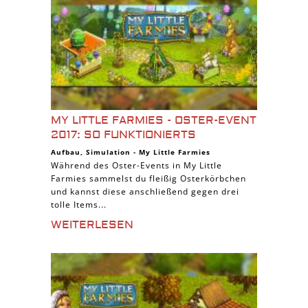
MY LITTLE FARMIES - OSTER-EVENT
2017: SO FUNKTIONIERTS
Aufbau
,
Simulation
-
My Little Farmies
Während des Oster-Events in My Little
Farmies sammelst du fleißig Osterkörbchen
und kannst diese anschließend gegen drei
tolle Items...
WEITERLESEN