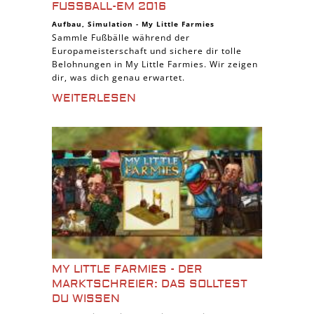
FUSSBALL-EM 2016
Aufbau
,
Simulation
-
My Little Farmies
Sammle Fußbälle während der
Europameisterschaft und sichere dir tolle
Belohnungen in My Little Farmies. Wir zeigen
dir, was dich genau erwartet.
WEITERLESEN
MY LITTLE FARMIES - DER
MARKTSCHREIER: DAS SOLLTEST
DU WISSEN