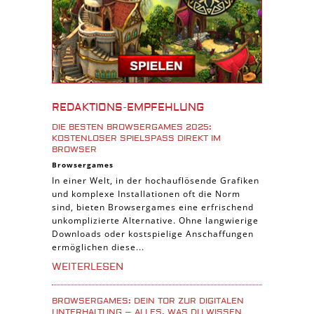
Tablet Spiele
Android Spiele
iPhone Spiele
iOS Spiele
Burgenbau Spiele
REDAKTIONS-EMPFEHLUNG
Cross-Platform Spiele
DIE BESTEN BROWSERGAMES 2025:
iPad Spiele
KOSTENLOSER SPIELSPASS DIREKT IM B
ROWSER
Denk Spiele
Browsergames
In einer Welt, in der hochauflösende Grafiken
Piraten Spiele
und komplexe Installationen oft die Norm
Sport Spiele
sind, bieten Browsergames eine erfrischend
unkomplizierte Alternative. Ohne langwierige
Pferde Spiele
Downloads oder kostspielige Anschaffungen
Simulation Spiele
ermöglichen diese...
Tier Spiele
WEITERLESEN
Casual Spiele
BROWSERGAMES: DEIN TOR ZUR DIGITALEN
Abenteuer Spiele
UNTERHALTUNG – ALLES, WAS DU WISSEN