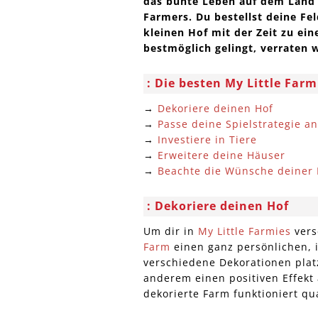
das bunte Leben auf dem Land u
Farmers. Du bestellst deine Fe
kleinen Hof mit der Zeit zu ein
bestmöglich gelingt, verraten w
Die besten My Little Farmi
→
Dekoriere deinen Hof
→
Passe deine Spielstrategie an
→
Investiere in Tiere
→
Erweitere deine Häuser
→
Beachte die Wünsche deiner
Dekoriere deinen Hof
Um dir in
My Little Farmies
vers
Farm
einen ganz persönlichen, i
verschiedene Dekorationen plat
anderem einen positiven Effekt
dekorierte Farm funktioniert q