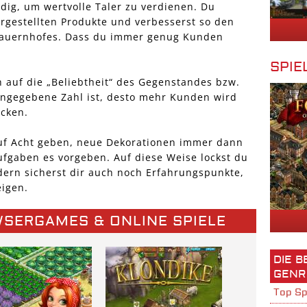
ig, um wertvolle Taler zu verdienen. Du
ergestellten Produkte und verbesserst so den
 Bauernhofes. Dass du immer genug Kunden
SPIE
h auf die „Beliebtheit“ des Gegenstandes bzw.
angegebene Zahl ist, desto mehr Kunden wird
cken.
uf Acht geben, neue Dekorationen immer dann
ufgaben es vorgeben. Auf diese Weise lockst du
ern sicherst dir auch noch Erfahrungspunkte,
eigen.
WSERGAMES & ONLINE SPIELE
DIE 
GENR
Top Sp