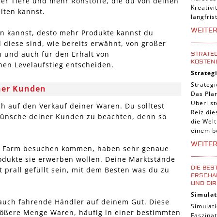
er Tiere und mehr Rohstoffe, die du von deinen
Kreativi
iten kannst.
langfris
WEITE
en kannst, desto mehr Produkte kannst du
 diese sind, wie bereits erwähnt, von großer
 und auch für den Erhalt von
STRATEG
KOSTEN
nen Levelaufstieg entscheiden.
Strateg
Strategi
ner Kunden
Das Pla
Überlis
ch auf den Verkauf deiner Waren. Du solltest
Reiz die
Wünsche deiner Kunden zu beachten, denn so
die Welt
einem b
WEITE
er Farm besuchen kommen, haben sehr genaue
odukte sie erwerben wollen. Deine Marktstände
DIE BES
 prall gefüllt sein, mit dem Besten was du zu
ERSCHAF
UND DIR
Simulat
auch fahrende Händler auf deinem Gut. Diese
Simulati
größere Menge Waren, häufig in einer bestimmten
Faszinat