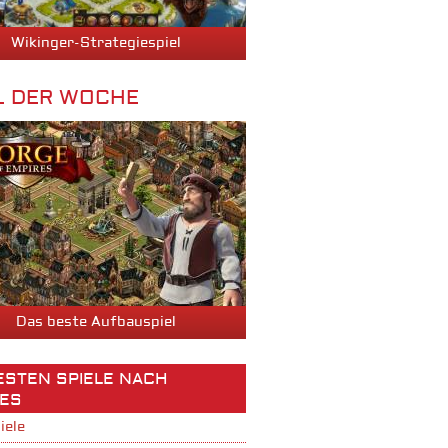
Wikinger-Strategiespiel
L DER WOCHE
Das beste Aufbauspiel
BESTEN SPIELE NACH
ES
iele