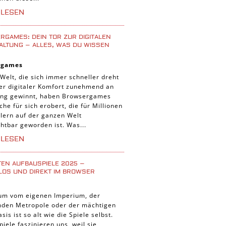
iele
RLESEN
 Spiele
uer Spiele
GAMES: DEIN TOR ZUR DIGITALEN
ALTUNG – ALLES, WAS DU WISSEN
 Spiele
rgames
nnt Spiele
 Welt, die sich immer schneller dreht
g Card Spiele
der digitaler Komfort zunehmend an
ng gewinnt, haben Browsergames
r Spiele
che für sich erobert, die für Millionen
lern auf der ganzen Welt
htbar geworden ist. Was...
RLESEN
TEN AUFBAUSPIELE 2025 –
LOS UND DIREKT IM BROWSER
um vom eigenen Imperium, der
enden Metropole oder der mächtigen
asis ist so alt wie die Spiele selbst.
iele faszinieren uns, weil sie