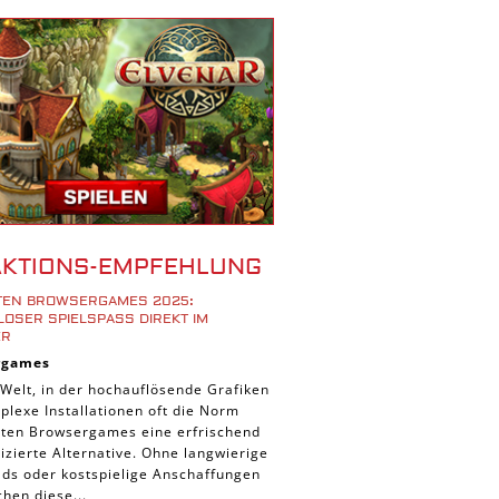
r Spiele
ad Spiele
ele
 Spiele
d Spiele
 Spiele
iele
bau Spiele
AKTIONS-EMPFEHLUNG
Platform Spiele
STEN BROWSERGAMES 2025:
piele
OSER SPIELSPASS DIREKT IM B
R
piele
rgames
n Spiele
 Welt, in der hochauflösende Grafiken
lexe Installationen oft die Norm
Spiele
ieten Browsergames eine erfrischend
 Spiele
zierte Alternative. Ohne langwierige
ds oder kostspielige Anschaffungen
tion Spiele
hen diese...