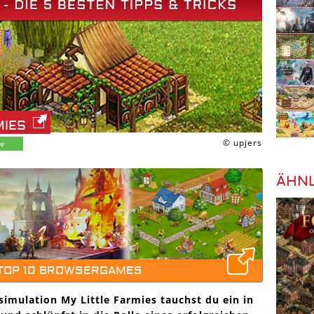
MIES
© upjers
ÄHNL
 TOP 10 BROWSERGAMES
imulation My Little Farmies tauchst du ein in