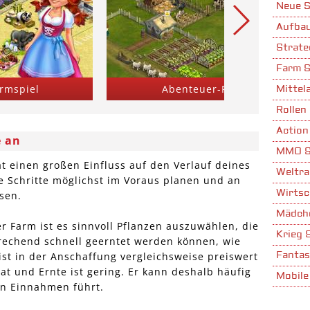
Neue S
Aufbau
Strate
Farm S
armspiel
Abenteuer-Farmspiel
Mittela
Rollen 
Action
e an
MMO S
at einen großen Einfluss auf den Verlauf deines
Weltra
ne Schritte möglichst im Voraus planen und an
Wirtsc
sen.
Mädche
er Farm ist es sinnvoll Pflanzen auszuwählen, die
Krieg 
echend schnell geerntet werden können, wie
Fantas
ist in der Anschaffung vergleichsweise preiswert
t und Ernte ist gering. Er kann deshalb häufig
Mobile
en Einnahmen führt.
Stadta