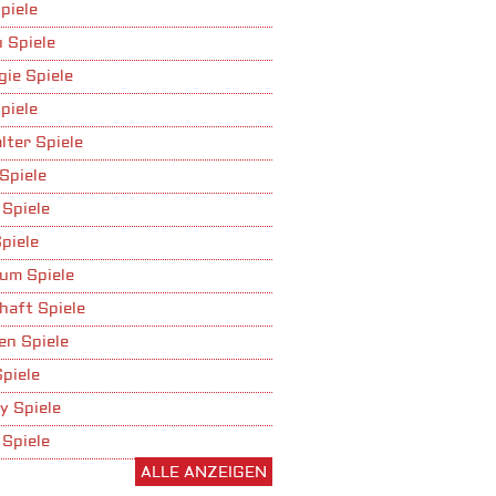
piele
 Spiele
gie Spiele
piele
Fantasy-Farmspiel
lter Spiele
Spiele
 Spiele
piele
um Spiele
haft Spiele
n Spiele
Spiele
y Spiele
 Spiele
ALLE ANZEIGEN
ufbau Spiele