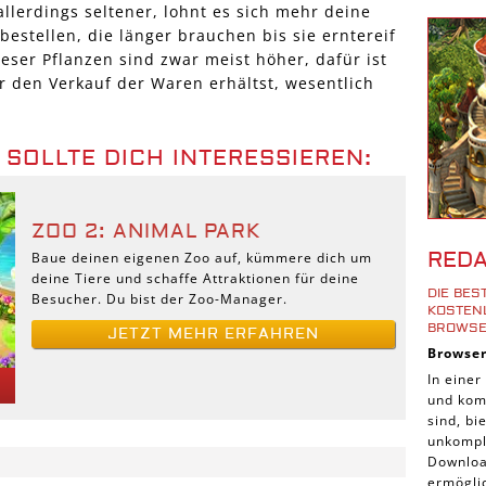
llerdings seltener, lohnt es sich mehr deine
Shoote
bestellen, die länger brauchen bis sie erntereif
Downlo
eser Pflanzen sind zwar meist höher, dafür ist
3D Spi
r den Verkauf der Waren erhältst, wesentlich
Tablet
Androi
 SOLLTE DICH INTERESSIEREN:
iPhone
iOS Sp
ZOO 2: ANIMAL PARK
Burgen
RED
Baue deinen eigenen Zoo auf, kümmere dich um
Cross-
deine Tiere und schaffe Attraktionen für deine
DIE BE
Besucher. Du bist der Zoo-Manager.
iPad S
KOSTENL
ROWSE
JETZT MEHR ERFAHREN
Denk S
Browse
Pirate
In einer
und komp
Sport 
sind, b
Pferde
unkompli
Downloa
Simula
ermöglic