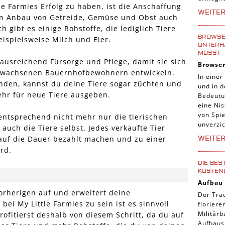
le Farmies Erfolg zu haben, ist die Anschaffung
Tier Sp
WEITE
en Anbau von Getreide, Gemüse und Obst auch
Casual
 gibt es einige Rohstoffe, die lediglich Tiere
Abente
BROWSER
ispielsweise Milch und Eier.
UNTERH
Online
MUSST
ausreichend Fürsorge und Pflege, damit sie sich
Browse
3-Gewi
gewachsenen Bauernhofbewohnern entwickeln.
In einer
Tradin
unden, kannst du deine Tiere sogar züchten und
und in 
ehr für neue Tiere ausgeben.
Bedeutu
Manage
eine Nis
von Spie
ntsprechend nicht mehr nur die tierischen
unverzic
auch die Tiere selbst. Jedes verkaufte Tier
WEITE
h auf die Dauer bezahlt machen und zu einer
rd.
DIE BES
KOSTEN
Aufbau
orherigen auf und erweitert deine
Der Tra
bei My Little Farmies zu sein ist es sinnvoll
florier
Militärb
ofitierst deshalb von diesem Schritt, da du auf
Aufbausp