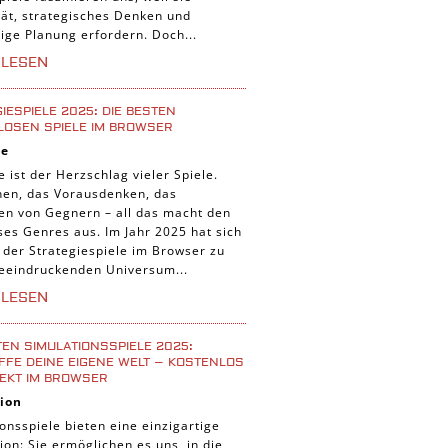
tät, strategisches Denken und
tige Planung erfordern. Doch...
RLESEN
IESPIELE 2025: DIE BESTEN
LOSEN SPIELE IM BROWSER
ie
e ist der Herzschlag vieler Spiele.
nen, das Vorausdenken, das
ten von Gegnern – all das macht den
ses Genres aus. Im Jahr 2025 hat sich
 der Strategiespiele im Browser zu
eeindruckenden Universum...
RLESEN
TEN SIMULATIONSSPIELE 2025:
FE DEINE EIGENE WELT – KOSTENLOS
EKT IM BROWSER
ion
onsspiele bieten eine einzigartige
ion: Sie ermöglichen es uns, in die