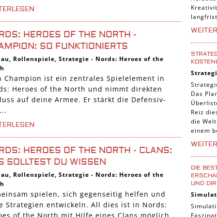
Kreativi
TERLESEN
langfris
WEITE
RDS: HEROES OF THE NORTH -
AMPION: SO FUNKTIONIERTS
STRATEG
bau
,
Rollenspiele
,
Strategie
-
Nords: Heroes of the
KOSTEN
th
Strateg
n Champion ist ein zentrales Spielelement in
Strategi
ds: Heroes of the North und nimmt direkten
Das Pla
luss auf deine Armee. Er stärkt die Defensiv-
Überlis
..
Reiz die
die Welt
TERLESEN
einem b
WEITE
RDS: HEROES OF THE NORTH - CLANS:
S SOLLTEST DU WISSEN
DIE BES
bau
,
Rollenspiele
,
Strategie
-
Nords: Heroes of the
ERSCHAF
UND DIR
th
einsam spielen, sich gegenseitig helfen und
Simulat
 Strategien entwickeln. All dies ist in Nords:
Simulati
es of the North mit Hilfe eines Clans möglich.
Faszinat