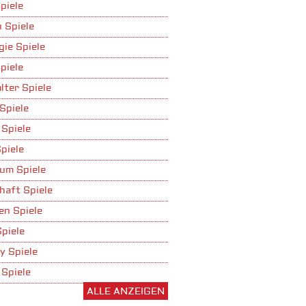
piele
 Spiele
gie Spiele
piele
lter Spiele
Spiele
 Spiele
piele
um Spiele
haft Spiele
n Spiele
Spiele
y Spiele
 Spiele
ALLE ANZEIGEN
ufbau Spiele