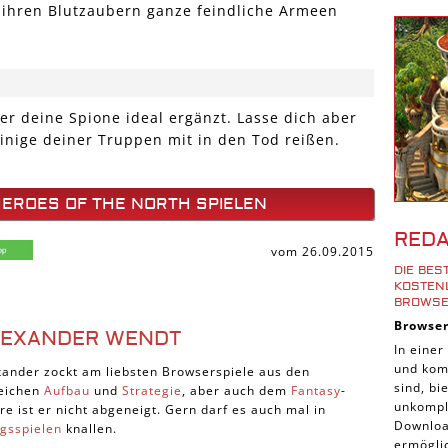
 ihren Blutzaubern ganze feindliche Armeen
Shoote
Downlo
3D Spi
Tablet
der deine Spione ideal ergänzt. Lasse dich aber
Androi
inige deiner Truppen mit in den Tod reißen.
iPhone
iOS Sp
HEROES OF THE NORTH SPIELEN
Burgen
RED
Cross-
vom 26.09.2015
DIE BE
iPad S
KOSTENL
ROWSE
Denk S
Browse
LEXANDER WENDT
Pirate
In einer
und komp
Sport 
xander zockt am liebsten Browserspiele aus den
sind, b
eichen
Aufbau
und
Strategie
, aber auch dem
Fantasy
-
Pferde
unkompli
re ist er nicht abgeneigt. Gern darf es auch mal in
Downloa
egsspielen
knallen.
Simula
ermöglic