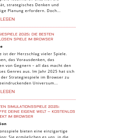
tät, strategisches Denken und
tige Planung erfordern. Doch...
RLESEN
IESPIELE 2025: DIE BESTEN
LOSEN SPIELE IM BROWSER
ie
e ist der Herzschlag vieler Spiele.
nen, das Vorausdenken, das
ten von Gegnern – all das macht den
ses Genres aus. Im Jahr 2025 hat sich
 der Strategiespiele im Browser zu
eeindruckenden Universum...
RLESEN
TEN SIMULATIONSSPIELE 2025:
FE DEINE EIGENE WELT – KOSTENLOS
EKT IM BROWSER
ion
onsspiele bieten eine einzigartige
ion: Sie ermöglichen es uns, in die