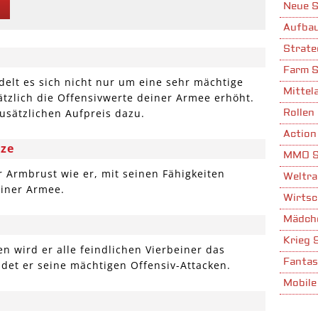
Neue S
Aufbau
Strate
Farm S
elt es sich nicht nur um eine sehr mächtige
Mittela
ätzlich die Offensivwerte deiner Armee erhöht.
usätzlichen Aufpreis dazu.
Rollen 
Action
ze
MMO S
er Armbrust wie er, mit seinen Fähigkeiten
Weltra
einer Armee.
Wirtsc
Mädche
Krieg 
n wird er alle feindlichen Vierbeiner das
Fantas
det er seine mächtigen Offensiv-Attacken.
Mobile
Stadta