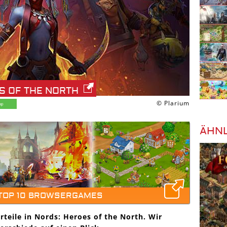
S OF THE NORTH
© Plarium
ÄHNL
 TOP 10 BROWSERGAMES
orteile in Nords: Heroes of the North. Wir