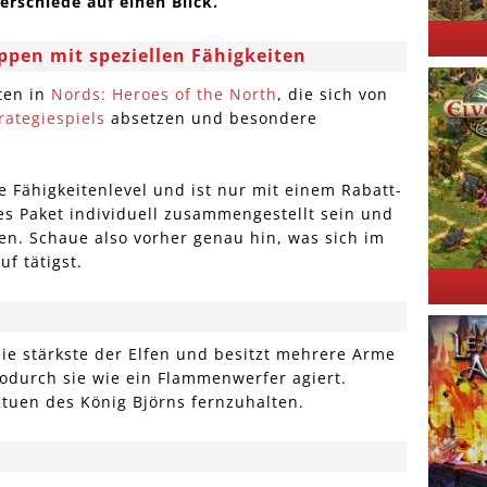
terschiede auf einen Blick.
ppen mit speziellen Fähigkeiten
ten in
Nords: Heroes of the North
, die sich von
rategiespiels
absetzen und besondere
ne Fähigkeitenlevel und ist nur mit einem Rabatt-
des Paket individuell zusammengestellt sein und
en. Schaue also vorher genau hin, was sich im
f tätigst.
 die stärkste der Elfen und besitzt mehrere Arme
wodurch sie wie ein Flammenwerfer agiert.
atuen des König Björns fernzuhalten.