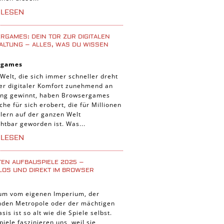
iele
RLESEN
 Spiele
uer Spiele
GAMES: DEIN TOR ZUR DIGITALEN
ALTUNG – ALLES, WAS DU WISSEN
 Spiele
rgames
nnt Spiele
 Welt, die sich immer schneller dreht
g Card Spiele
der digitaler Komfort zunehmend an
ng gewinnt, haben Browsergames
r Spiele
che für sich erobert, die für Millionen
lern auf der ganzen Welt
htbar geworden ist. Was...
RLESEN
TEN AUFBAUSPIELE 2025 –
LOS UND DIREKT IM BROWSER
um vom eigenen Imperium, der
enden Metropole oder der mächtigen
asis ist so alt wie die Spiele selbst.
iele faszinieren uns, weil sie