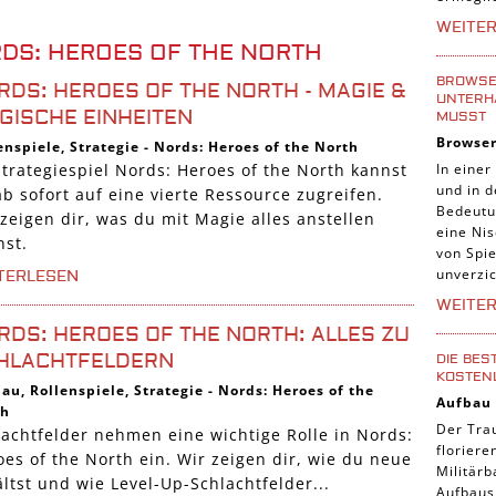
Tier Sp
WEITE
Casual
DS: HEROES OF THE NORTH
Abente
BROWSER
RDS: HEROES OF THE NORTH - MAGIE &
UNTERH
Online
GISCHE EINHEITEN
MUSST
Browse
enspiele
,
Strategie
-
Nords: Heroes of the North
3-Gewi
In einer
Strategiespiel Nords: Heroes of the North kannst
Tradin
und in 
b sofort auf eine vierte Ressource zugreifen.
Bedeutu
Manage
zeigen dir, was du mit Magie alles anstellen
eine Nis
nst.
von Spie
unverzic
TERLESEN
WEITE
RDS: HEROES OF THE NORTH: ALLES ZU
HLACHTFELDERN
DIE BES
KOSTEN
bau
,
Rollenspiele
,
Strategie
-
Nords: Heroes of the
Aufbau
th
Der Tra
lachtfelder nehmen eine wichtige Rolle in Nords:
florier
es of the North ein. Wir zeigen dir, wie du neue
Militärb
ltst und wie Level-Up-Schlachtfelder...
Aufbausp