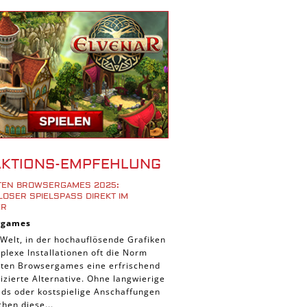
r Spiele
ad Spiele
ele
 Spiele
d Spiele
 Spiele
iele
bau Spiele
AKTIONS-EMPFEHLUNG
Platform Spiele
STEN BROWSERGAMES 2025:
piele
OSER SPIELSPASS DIREKT IM B
R
piele
rgames
n Spiele
 Welt, in der hochauflösende Grafiken
lexe Installationen oft die Norm
Spiele
ieten Browsergames eine erfrischend
 Spiele
zierte Alternative. Ohne langwierige
ds oder kostspielige Anschaffungen
tion Spiele
hen diese...