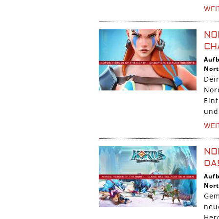
WEI
NO
CH
Auf
Nor
Dei
Nor
Einf
und.
WEI
NO
DA
Auf
Nor
Gem
neue
Hero