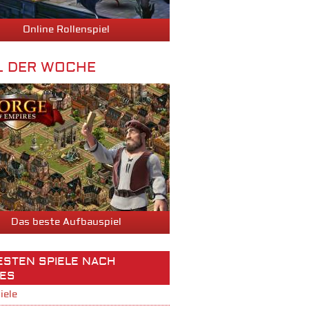
Online Rollenspiel
L DER WOCHE
Das beste Aufbauspiel
BESTEN SPIELE NACH
ES
iele