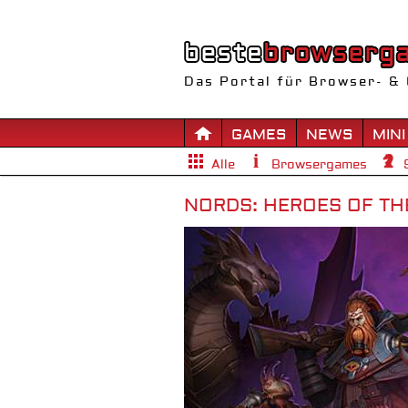
Das Portal für Browser- & 
GAMES
NEWS
MINI
Alle
Browsergames
NORDS: HEROES OF TH