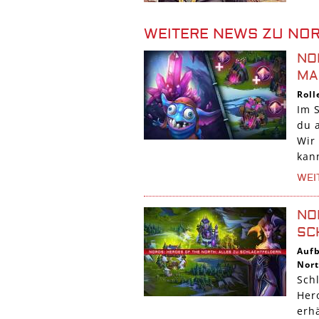
WEITERE NEWS ZU NOR
NO
MA
Roll
Im 
du a
Wir 
kan
WEI
NO
SC
Auf
Nor
Sch
Hero
erhä