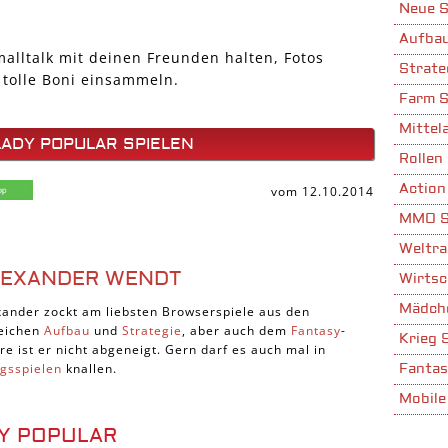
Neue S
Aufbau
alltalk mit deinen Freunden halten, Fotos
Strate
 tolle Boni einsammeln.
Farm S
Mittela
LADY POPULAR SPIELEN
Rollen 
Action
vom 12.10.2014
MMO S
Weltra
LEXANDER WENDT
Wirtsc
Mädche
xander zockt am liebsten Browserspiele aus den
eichen
Aufbau
und
Strategie
, aber auch dem
Fantasy
-
Krieg 
re ist er nicht abgeneigt. Gern darf es auch mal in
egsspielen
knallen.
Fantas
Mobile
Stadta
DY POPULAR