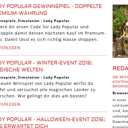
Shoote
DY POPULAR GEWINNSPIEL - DOPPELTE
Downlo
EMIUM-WÄHRUNG
3D Spi
enspiele
,
Simulation
-
Lady Popular
here dir einen Code für Lady Popular und
Tablet
dopple damit deinen nächsten Kauf im Premium-
Androi
. Damit lässt es sich richtig klasse shoppen.
iPhone
TERLESEN
iOS Sp
DY POPULAR - WINTER-EVENT 2016:
Burgen
RED
GISCHE WELTEN
Cross-
enspiele
,
Simulation
-
Lady Popular
DIE BE
iPad S
KOSTENL
neuen Minispiel von Lady Popular wirfst du
ROWSE
Denk S
fel und versuchst alle magischen Länder zu
Browse
orschen. Wie gelingt dir dies am besten?
Pirate
In einer
TERLESEN
und komp
Sport 
sind, b
Pferde
unkompli
DY POPULAR - HALLOWEEN-EVENT 2016:
Downloa
Simula
S ERWARTET DICH
ermöglic