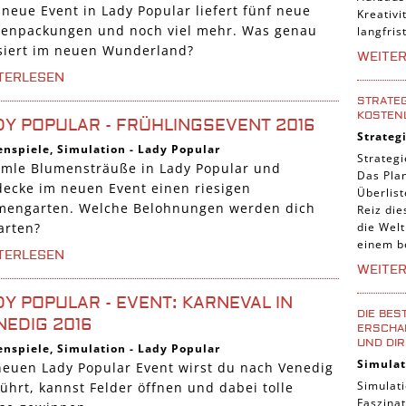
 neue Event in Lady Popular liefert fünf neue
Kreativi
tenpackungen und noch viel mehr. Was genau
langfris
siert im neuen Wunderland?
WEITE
TERLESEN
STRATEG
KOSTEN
DY POPULAR - FRÜHLINGSEVENT 2016
Strateg
enspiele
,
Simulation
-
Lady Popular
Strategi
mle Blumensträuße in Lady Popular und
Das Pla
decke im neuen Event einen riesigen
Überlis
mengarten. Welche Belohnungen werden dich
Reiz die
die Welt
arten?
einem b
TERLESEN
WEITE
DY POPULAR - EVENT: KARNEVAL IN
DIE BES
NEDIG 2016
ERSCHAF
UND DIR
enspiele
,
Simulation
-
Lady Popular
Simulat
neuen Lady Popular Event wirst du nach Venedig
Simulati
ührt, kannst Felder öffnen und dabei tolle
Faszinat