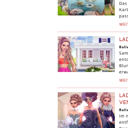
Das
Kar
pas
WEI
LA
Roll
Sam
ent
Blu
erw
WEI
LA
VE
Roll
Im 
entf