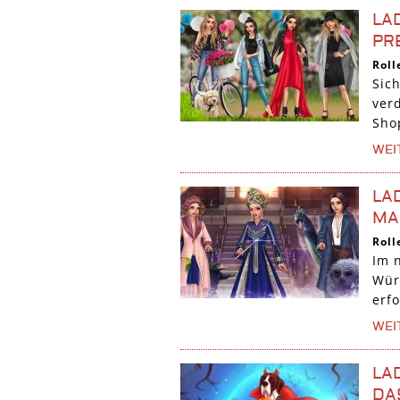
LA
PR
Roll
Sic
ver
Shop
WEI
LA
MA
Roll
Im 
Wür
erf
WEI
LA
DA