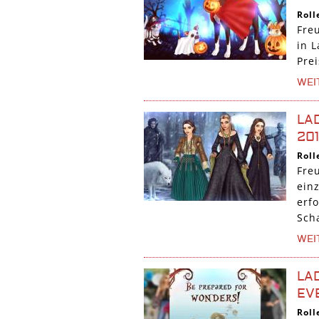
Roll
Fre
in 
Prei
WEI
LA
20
Roll
Fre
ein
erf
Scha
WEI
LA
EV
Roll