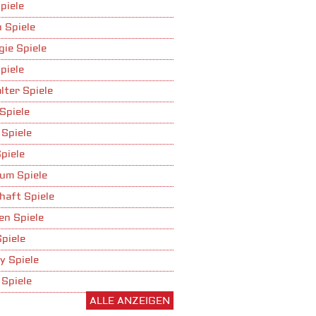
piele
 Spiele
gie Spiele
piele
lter Spiele
Spiele
 Spiele
piele
um Spiele
haft Spiele
n Spiele
Spiele
y Spiele
 Spiele
ALLE ANZEIGEN
ufbau Spiele