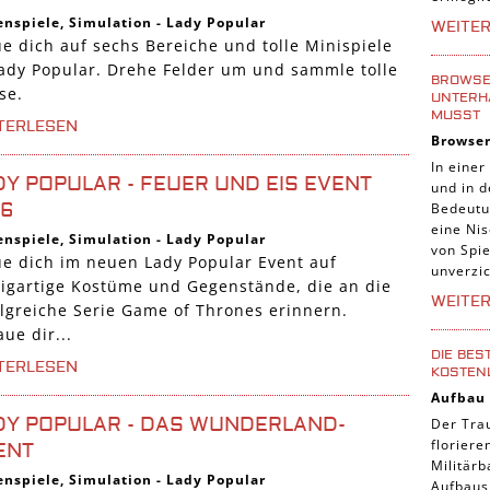
Tier Sp
enspiele
,
Simulation
-
Lady Popular
WEITE
ue dich auf sechs Bereiche und tolle Minispiele
Casual
Lady Popular. Drehe Felder um und sammle tolle
Abente
BROWSER
se.
UNTERH
Online
MUSST
TERLESEN
Browse
3-Gewi
In einer
Tradin
DY POPULAR - FEUER UND EIS EVENT
und in 
16
Bedeutu
Manage
eine Nis
enspiele
,
Simulation
-
Lady Popular
von Spie
ue dich im neuen Lady Popular Event auf
unverzic
zigartige Kostüme und Gegenstände, die an die
WEITE
olgreiche Serie Game of Thrones erinnern.
ue dir...
DIE BES
TERLESEN
KOSTEN
Aufbau
DY POPULAR - DAS WUNDERLAND-
Der Tra
florier
ENT
Militärb
enspiele
,
Simulation
-
Lady Popular
Aufbausp