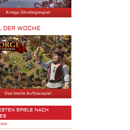
Kriegs-Strategiespiel
L DER WOCHE
Das beste Aufbauspiel
BESTEN SPIELE NACH
ES
iele