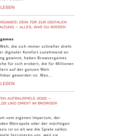
iele
RLESEN
 Spiele
uer Spiele
GAMES: DEIN TOR ZUR DIGITALEN
ALTUNG – ALLES, WAS DU WISSEN
 Spiele
rgames
nnt Spiele
 Welt, die sich immer schneller dreht
g Card Spiele
der digitaler Komfort zunehmend an
ng gewinnt, haben Browsergames
r Spiele
che für sich erobert, die für Millionen
lern auf der ganzen Welt
htbar geworden ist. Was...
RLESEN
TEN AUFBAUSPIELE 2025 –
LOS UND DIREKT IM BROWSER
um vom eigenen Imperium, der
enden Metropole oder der mächtigen
asis ist so alt wie die Spiele selbst.
iele faszinieren uns, weil sie