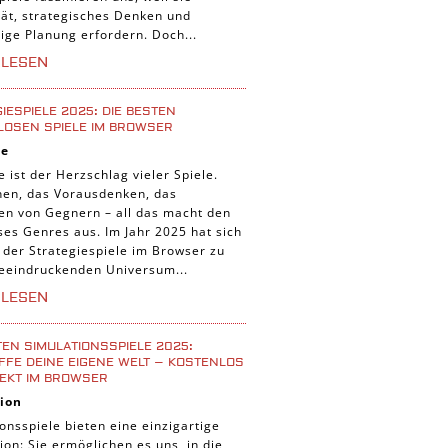
tät, strategisches Denken und
tige Planung erfordern. Doch...
RLESEN
IESPIELE 2025: DIE BESTEN
LOSEN SPIELE IM BROWSER
ie
e ist der Herzschlag vieler Spiele.
nen, das Vorausdenken, das
ten von Gegnern – all das macht den
ses Genres aus. Im Jahr 2025 hat sich
 der Strategiespiele im Browser zu
eeindruckenden Universum...
RLESEN
TEN SIMULATIONSSPIELE 2025:
FE DEINE EIGENE WELT – KOSTENLOS
EKT IM BROWSER
ion
onsspiele bieten eine einzigartige
ion: Sie ermöglichen es uns, in die