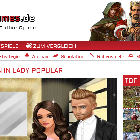
Online Spiele
 SPIELE
ZUM VERGLEICH
Strategie
Aufbau
Simulation
Rollenspiele
M
N IN LADY POPULAR
TOP