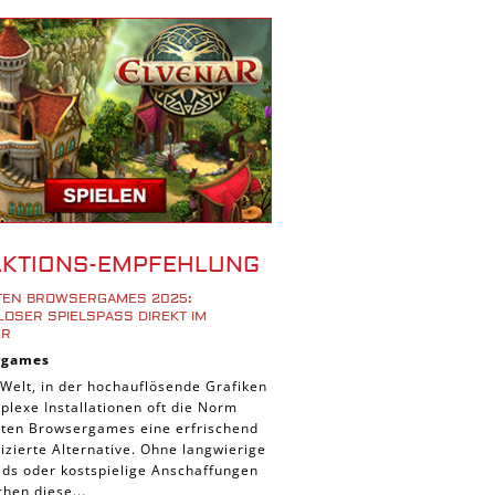
r Spiele
ad Spiele
ele
 Spiele
d Spiele
 Spiele
iele
bau Spiele
AKTIONS-EMPFEHLUNG
Platform Spiele
STEN BROWSERGAMES 2025:
piele
OSER SPIELSPASS DIREKT IM B
R
piele
rgames
n Spiele
 Welt, in der hochauflösende Grafiken
lexe Installationen oft die Norm
Spiele
ieten Browsergames eine erfrischend
 Spiele
zierte Alternative. Ohne langwierige
ds oder kostspielige Anschaffungen
tion Spiele
hen diese...