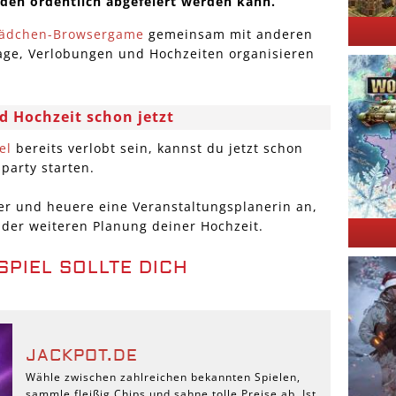
nden ordentlich abgefeiert werden kann.
ädchen-Browsergame
gemeinsam mit anderen
tage, Verlobungen und Hochzeiten organisieren
d Hochzeit schon jetzt
el
bereits verlobt sein, kannst du jetzt schon
party starten.
er und heuere eine Veranstaltungsplanerin an,
 der weiteren Planung deiner Hochzeit.
SPIEL SOLLTE DICH
JACKPOT.DE
Wähle zwischen zahlreichen bekannten Spielen,
sammle fleißig Chips und sahne tolle Preise ab. Ist