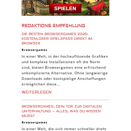
iPhone Spiele
iOS Spiele
Burgenbau Spiele
REDAKTIONS-EMPFEHLUNG
Cross-Platform Spiele
DIE BESTEN BROWSERGAMES 2025:
iPad Spiele
KOSTENLOSER SPIELSPASS DIREKT IM B
ROWSER
Denk Spiele
Browsergames
In einer Welt, in der hochauflösende Grafiken
Piraten Spiele
und komplexe Installationen oft die Norm
Sport Spiele
sind, bieten Browsergames eine erfrischend
unkomplizierte Alternative. Ohne langwierige
Pferde Spiele
Downloads oder kostspielige Anschaffungen
Simulation Spiele
ermöglichen diese...
Tier Spiele
WEITERLESEN
Casual Spiele
BROWSERGAMES: DEIN TOR ZUR DIGITALEN
Abenteuer Spiele
UNTERHALTUNG – ALLES, WAS DU WISSEN
MUSST
Online Spiele
Browsergames
3-Gewinnt Spiele
In einer Welt, die sich immer schneller dreht