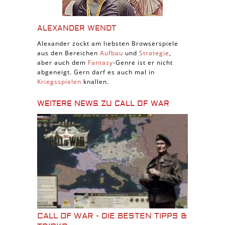
ALEXANDER WENDT
Alexander zockt am liebsten Browserspiele
aus den Bereichen
Aufbau
und
Strategie
,
aber auch dem
Fantasy
-Genre ist er nicht
abgeneigt. Gern darf es auch mal in
Kriegsspielen
knallen.
WEITERE NEWS ZU CALL OF WAR
CALL OF WAR - DIE BESTEN TIPPS &