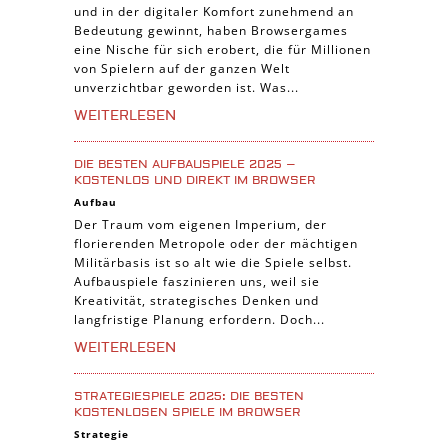
und in der digitaler Komfort zunehmend an
Trading Card Spiele
Bedeutung gewinnt, haben Browsergames
Manager Spiele
eine Nische für sich erobert, die für Millionen
von Spielern auf der ganzen Welt
unverzichtbar geworden ist. Was...
WEITERLESEN
DIE BESTEN AUFBAUSPIELE 2025 –
KOSTENLOS UND DIREKT IM BROWSER
Aufbau
Der Traum vom eigenen Imperium, der
florierenden Metropole oder der mächtigen
Militärbasis ist so alt wie die Spiele selbst.
Aufbauspiele faszinieren uns, weil sie
Kreativität, strategisches Denken und
langfristige Planung erfordern. Doch...
WEITERLESEN
STRATEGIESPIELE 2025: DIE BESTEN
KOSTENLOSEN SPIELE IM BROWSER
Strategie