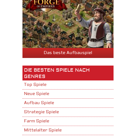
Das beste Aufbauspiel
DIE BESTEN SPIELE NACH
GENRES
Top Spiele
Neue Spiele
Aufbau Spiele
Strategie Spiele
Farm Spiele
Mittelalter Spiele