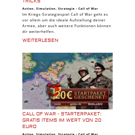
TRICKS
Action
,
Simulation
,
Strategie
-
Call of War
Im Kriegs-Strategiespiel Call of War geht es
vor allem um die ideale Aufstellung deiner
Armee, aber auch weitere Funktionen können
dir weiterhelfen.
WEITERLESEN
CALL OF WAR - STARTERPAKET:
GRATIS ITEMS IM WERT VON 20
EURO
Action
,
Simulation
,
Strategie
-
Call of War