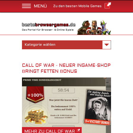
MENÜ
Zu den besten Mobile Games
Das Portal für Browser- & Online Spiele
Kategorie wählen
CALL OF WAR - NEUER INGAME-SHOP
BRINGT FETTEN BONUS
MEHR ZU CALL OF WAR