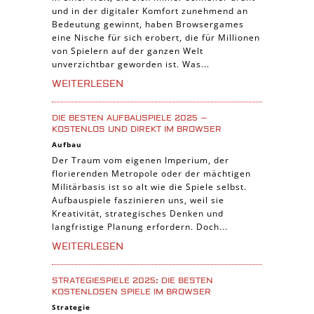
und in der digitaler Komfort zunehmend an
Trading Card Spiele
Bedeutung gewinnt, haben Browsergames
Manager Spiele
eine Nische für sich erobert, die für Millionen
von Spielern auf der ganzen Welt
unverzichtbar geworden ist. Was...
WEITERLESEN
DIE BESTEN AUFBAUSPIELE 2025 –
KOSTENLOS UND DIREKT IM BROWSER
Aufbau
Der Traum vom eigenen Imperium, der
florierenden Metropole oder der mächtigen
Militärbasis ist so alt wie die Spiele selbst.
Aufbauspiele faszinieren uns, weil sie
Kreativität, strategisches Denken und
langfristige Planung erfordern. Doch...
WEITERLESEN
STRATEGIESPIELE 2025: DIE BESTEN
KOSTENLOSEN SPIELE IM BROWSER
Strategie