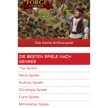
Das beste Aufbauspiel
DIE BESTEN SPIELE NACH
GENRES
Top Spiele
Neue Spiele
Aufbau Spiele
Strategie Spiele
Farm Spiele
Mittelalter Spiele