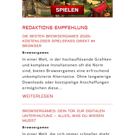
iPhone Spiele
iOS Spiele
Burgenbau Spiele
REDAKTIONS-EMPFEHLUNG
Cross-Platform Spiele
DIE BESTEN BROWSERGAMES 2025:
iPad Spiele
KOSTENLOSER SPIELSPASS DIREKT IM B
ROWSER
Denk Spiele
Browsergames
In einer Welt, in der hochauflösende Grafiken
Piraten Spiele
und komplexe Installationen oft die Norm
Sport Spiele
sind, bieten Browsergames eine erfrischend
unkomplizierte Alternative. Ohne langwierige
Pferde Spiele
Downloads oder kostspielige Anschaffungen
Simulation Spiele
ermöglichen diese...
Tier Spiele
WEITERLESEN
Casual Spiele
BROWSERGAMES: DEIN TOR ZUR DIGITALEN
Abenteuer Spiele
UNTERHALTUNG – ALLES, WAS DU WISSEN
MUSST
Online Spiele
Browsergames
3-Gewinnt Spiele
In einer Welt, die sich immer schneller dreht