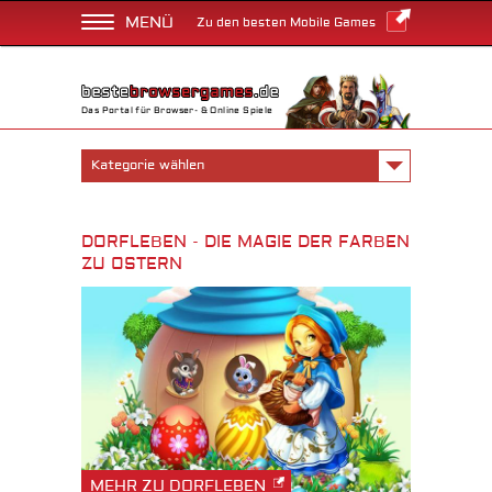
MENÜ
Zu den besten Mobile Games
Das Portal für Browser- & Online Spiele
Kategorie wählen
DORFLEBEN - DIE MAGIE DER FARBEN
ZU OSTERN
MEHR ZU DORFLEBEN