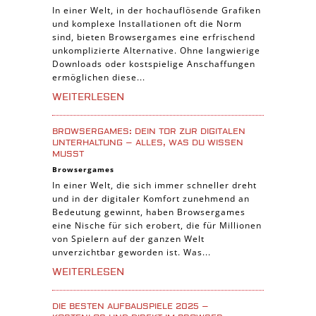
In einer Welt, in der hochauflösende Grafiken
Piraten Spiele
und komplexe Installationen oft die Norm
Sport Spiele
sind, bieten Browsergames eine erfrischend
unkomplizierte Alternative. Ohne langwierige
Pferde Spiele
Downloads oder kostspielige Anschaffungen
Simulation Spiele
ermöglichen diese...
Tier Spiele
WEITERLESEN
Casual Spiele
BROWSERGAMES: DEIN TOR ZUR DIGITALEN
Abenteuer Spiele
UNTERHALTUNG – ALLES, WAS DU WISSEN
MUSST
Online Spiele
Browsergames
3-Gewinnt Spiele
In einer Welt, die sich immer schneller dreht
und in der digitaler Komfort zunehmend an
Trading Card Spiele
Bedeutung gewinnt, haben Browsergames
Manager Spiele
eine Nische für sich erobert, die für Millionen
von Spielern auf der ganzen Welt
unverzichtbar geworden ist. Was...
WEITERLESEN
DIE BESTEN AUFBAUSPIELE 2025 –