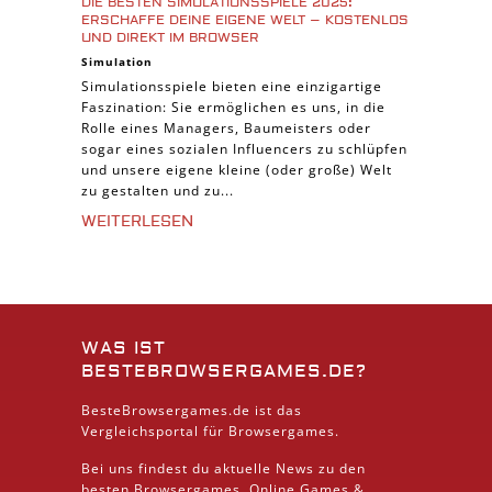
DIE BESTEN SIMULATIONSSPIELE 2025:
ERSCHAFFE DEINE EIGENE WELT – KOSTENLOS
UND DIREKT IM BROWSER
Simulation
Simulationsspiele bieten eine einzigartige
Faszination: Sie ermöglichen es uns, in die
Rolle eines Managers, Baumeisters oder
sogar eines sozialen Influencers zu schlüpfen
und unsere eigene kleine (oder große) Welt
zu gestalten und zu...
WEITERLESEN
WAS IST
BESTEBROWSERGAMES.DE?
BesteBrowsergames.de ist das
Vergleichsportal für Browsergames.
Bei uns findest du aktuelle News zu den
besten
Browsergames
, Online Games &