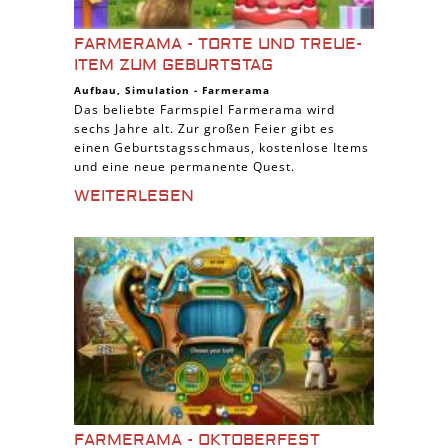
FARMERAMA - TORTE UND TREUE-
ITEM ZUM GEBURTSTAG
Aufbau
,
Simulation
-
Farmerama
Das beliebte Farmspiel Farmerama wird
sechs Jahre alt. Zur großen Feier gibt es
einen Geburtstagsschmaus, kostenlose Items
und eine neue permanente Quest.
WEITERLESEN
FARMERAMA - OKTOBERFEST