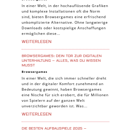
In einer Welt, in der hochauflösende Grafiken
Piraten Spiele
und komplexe Installationen oft die Norm
Sport Spiele
sind, bieten Browsergames eine erfrischend
unkomplizierte Alternative. Ohne langwierige
Pferde Spiele
Downloads oder kostspielige Anschaffungen
Simulation Spiele
ermöglichen diese...
Tier Spiele
WEITERLESEN
Casual Spiele
BROWSERGAMES: DEIN TOR ZUR DIGITALEN
Abenteuer Spiele
UNTERHALTUNG – ALLES, WAS DU WISSEN
MUSST
Online Spiele
Browsergames
3-Gewinnt Spiele
In einer Welt, die sich immer schneller dreht
und in der digitaler Komfort zunehmend an
Trading Card Spiele
Bedeutung gewinnt, haben Browsergames
Manager Spiele
eine Nische für sich erobert, die für Millionen
von Spielern auf der ganzen Welt
unverzichtbar geworden ist. Was...
WEITERLESEN
DIE BESTEN AUFBAUSPIELE 2025 –