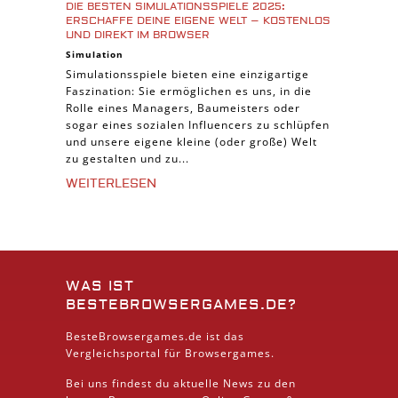
DIE BESTEN SIMULATIONSSPIELE 2025:
ERSCHAFFE DEINE EIGENE WELT – KOSTENLOS
UND DIREKT IM BROWSER
Simulation
Simulationsspiele bieten eine einzigartige
Faszination: Sie ermöglichen es uns, in die
Rolle eines Managers, Baumeisters oder
sogar eines sozialen Influencers zu schlüpfen
und unsere eigene kleine (oder große) Welt
zu gestalten und zu...
WEITERLESEN
WAS IST
BESTEBROWSERGAMES.DE?
BesteBrowsergames.de ist das
Vergleichsportal für Browsergames.
Bei uns findest du aktuelle News zu den