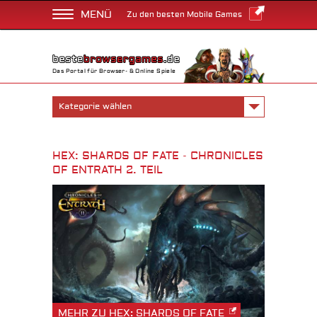
MENÜ
Zu den besten Mobile Games
Das Portal für Browser- & Online Spiele
Kategorie wählen
HEX: SHARDS OF FATE - CHRONICLES
OF ENTRATH 2. TEIL
MEHR ZU HEX: SHARDS OF FATE