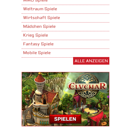
MMO Spiele
Weltraum Spiele
Wirtschaft Spiele
Mädchen Spiele
Krieg Spiele
Fantasy Spiele
Mobile Spiele
ALLE ANZEIGEN
Stadtaufbau Spiele
Shooter Spiele
Download Spiele
3D Spiele
Tablet Spiele
Android Spiele
iPhone Spiele
iOS Spiele