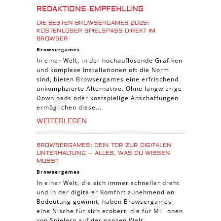
Burgenbau Spiele
REDAKTIONS-EMPFEHLUNG
Cross-Platform Spiele
DIE BESTEN BROWSERGAMES 2025:
iPad Spiele
KOSTENLOSER SPIELSPASS DIREKT IM B
ROWSER
Denk Spiele
Browsergames
In einer Welt, in der hochauflösende Grafiken
Piraten Spiele
und komplexe Installationen oft die Norm
Sport Spiele
sind, bieten Browsergames eine erfrischend
unkomplizierte Alternative. Ohne langwierige
Pferde Spiele
Downloads oder kostspielige Anschaffungen
Simulation Spiele
ermöglichen diese...
Tier Spiele
WEITERLESEN
Casual Spiele
BROWSERGAMES: DEIN TOR ZUR DIGITALEN
Abenteuer Spiele
UNTERHALTUNG – ALLES, WAS DU WISSEN
MUSST
Online Spiele
Browsergames
3-Gewinnt Spiele
In einer Welt, die sich immer schneller dreht
und in der digitaler Komfort zunehmend an
Trading Card Spiele
Bedeutung gewinnt, haben Browsergames
Manager Spiele
eine Nische für sich erobert, die für Millionen
von Spielern auf der ganzen Welt