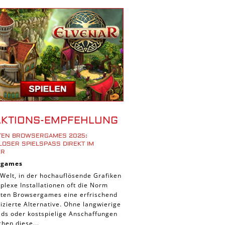
r Spiele
ad Spiele
ele
 Spiele
d Spiele
 Spiele
iele
bau Spiele
AKTIONS-EMPFEHLUNG
Platform Spiele
STEN BROWSERGAMES 2025:
piele
OSER SPIELSPASS DIREKT IM B
R
piele
rgames
n Spiele
 Welt, in der hochauflösende Grafiken
lexe Installationen oft die Norm
Spiele
ieten Browsergames eine erfrischend
 Spiele
zierte Alternative. Ohne langwierige
ds oder kostspielige Anschaffungen
tion Spiele
hen diese...