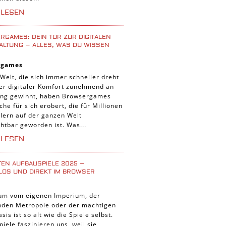
iele
RLESEN
 Spiele
uer Spiele
GAMES: DEIN TOR ZUR DIGITALEN
ALTUNG – ALLES, WAS DU WISSEN
 Spiele
rgames
nnt Spiele
 Welt, die sich immer schneller dreht
g Card Spiele
der digitaler Komfort zunehmend an
ng gewinnt, haben Browsergames
r Spiele
che für sich erobert, die für Millionen
lern auf der ganzen Welt
htbar geworden ist. Was...
RLESEN
TEN AUFBAUSPIELE 2025 –
LOS UND DIREKT IM BROWSER
um vom eigenen Imperium, der
enden Metropole oder der mächtigen
asis ist so alt wie die Spiele selbst.
iele faszinieren uns, weil sie