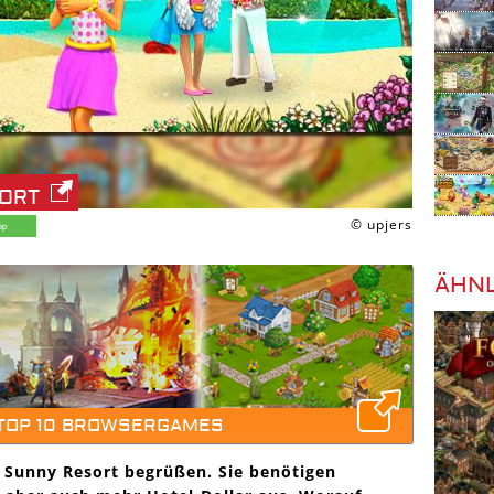
SORT
© upjers
ÄHNL
 TOP 10 BROWSERGAMES
y Sunny Resort begrüßen. Sie benötigen