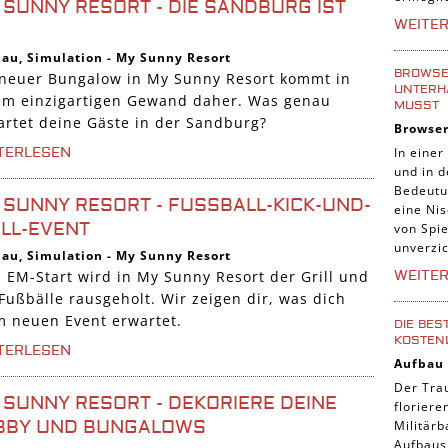
 SUNNY RESORT - DIE SANDBURG IST
Tier Sp
WEITE
Casual
bau
,
Simulation
-
My Sunny Resort
Abente
BROWSER
 neuer Bungalow in My Sunny Resort kommt in
UNTERH
em einzigartigen Gewand daher. Was genau
Online
MUSST
artet deine Gäste in der Sandburg?
Browse
3-Gewi
In einer
TERLESEN
Tradin
und in 
Bedeutu
Manage
 SUNNY RESORT - FUSSBALL-KICK-UND-G
eine Nis
LL-EVENT
von Spie
unverzic
bau
,
Simulation
-
My Sunny Resort
WEITE
 EM-Start wird in My Sunny Resort der Grill und
Fußbälle rausgeholt. Wir zeigen dir, was dich
m neuen Event erwartet.
DIE BES
KOSTEN
TERLESEN
Aufbau
Der Tra
 SUNNY RESORT - DEKORIERE DEINE
florier
BBY UND BUNGALOWS
Militärb
Aufbausp