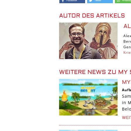
AUTOR DES ARTIKELS
A
Ale
Ber
Gen
Kri
WEITERE NEWS ZU MY
MY
Auf
Sam
in 
Belo
WEI