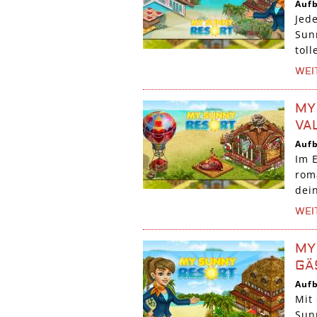
Auf
Jed
Sun
tol
WEI
MY
VA
Auf
Im 
rom
dein
WEI
MY
GÄ
Auf
Mit
Sun