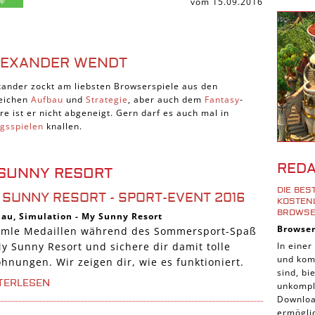
vom 15.09.2016
Shoote
Downlo
3D Spi
LEXANDER WENDT
Tablet
xander zockt am liebsten Browserspiele aus den
Androi
eichen
Aufbau
und
Strategie
, aber auch dem
Fantasy
-
re ist er nicht abgeneigt. Gern darf es auch mal in
iPhone
egsspielen
knallen.
iOS Sp
Burgen
RED
 SUNNY RESORT
Cross-
DIE BE
 SUNNY RESORT - SPORT-EVENT 2016
iPad S
KOSTENL
ROWSE
bau
,
Simulation
-
My Sunny Resort
Denk S
Browse
mle Medaillen während des Sommersport-Spaß
Pirate
In einer
My Sunny Resort und sichere dir damit tolle
und komp
Sport 
hnungen. Wir zeigen dir, wie es funktioniert.
sind, b
Pferde
TERLESEN
unkompli
Downloa
Simula
ermöglic