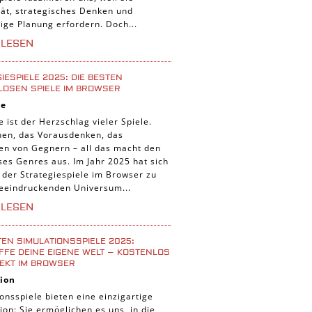
tät, strategisches Denken und
tige Planung erfordern. Doch...
RLESEN
IESPIELE 2025: DIE BESTEN
LOSEN SPIELE IM BROWSER
ie
e ist der Herzschlag vieler Spiele.
nen, das Vorausdenken, das
ten von Gegnern – all das macht den
ses Genres aus. Im Jahr 2025 hat sich
 der Strategiespiele im Browser zu
eeindruckenden Universum...
RLESEN
TEN SIMULATIONSSPIELE 2025:
FE DEINE EIGENE WELT – KOSTENLOS
EKT IM BROWSER
ion
onsspiele bieten eine einzigartige
ion: Sie ermöglichen es uns, in die