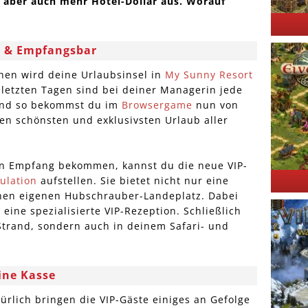
 aber auch mehr Hotel-Dollar aus. Worauf
z & Empfangsbar
hen wird deine Urlaubsinsel in
My Sunny Resort
 letzten Tagen sind bei deiner Managerin jede
und so bekommst du im
Browsergame
nun von
den schönsten und exklusivsten Urlaub aller
en Empfang bekommen, kannst du die neue VIP-
ulation
aufstellen. Sie bietet nicht nur eine
nen eigenen Hubschrauber-Landeplatz. Dabei
eine spezialisierte VIP-Rezeption. Schließlich
 Strand, sondern auch in deinem Safari- und
ine Kasse
rlich bringen die VIP-Gäste einiges an Gefolge