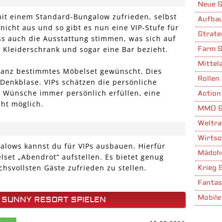
Neue S
mit einem Standard-Bungalow zufrieden, selbst
Aufbau
nicht aus und so gibt es nun eine VIP-Stufe für
Strate
s auch die Ausstattung stimmen, was sich auf
 Kleiderschrank und sogar eine Bar bezieht.
Farm S
Mittela
ganz bestimmtes Möbelset gewünscht. Dies
Rollen 
Denkblase. VIPs schätzen die persönliche
 Wünsche immer persönlich erfüllen, eine
Action
cht möglich.
MMO S
Weltra
Wirtsc
alows kannst du für VIPs ausbauen. Hierfür
Mädche
set „Abendrot“ aufstellen. Es bietet genug
hsvollsten Gäste zufrieden zu stellen.
Krieg 
Fantas
Mobile
 SUNNY RESORT SPIELEN
Stadta