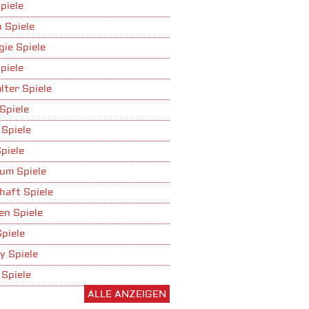
piele
 Spiele
gie Spiele
piele
lter Spiele
Spiele
 Spiele
piele
um Spiele
haft Spiele
n Spiele
Spiele
y Spiele
 Spiele
ALLE ANZEIGEN
ufbau Spiele