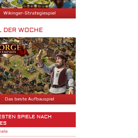
Wikinger-Strategiespiel
L DER WOCHE
Das beste Aufbauspiel
BESTEN SPIELE NACH
ES
iele