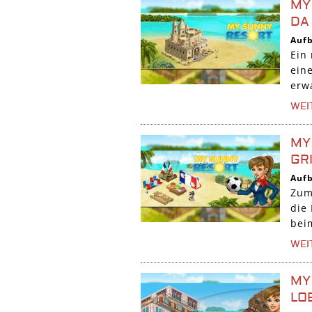
MY
DA
Auf
Ein
ein
erw
WEI
MY
RI
Auf
Zum
die 
bei
WEI
MY
LO