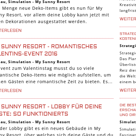
bau
,
Simulation
-
My Sunny Resort
Kreativi
e Menge neue Deko-Items gibt es nun für My
langfris
ny Resort, vor allem deine Lobby kann jetzt mit
WEITE
len Dekorationen ausgestattet werden.
TERLESEN
STRATEG
KOSTEN
Strateg
 SUNNY RESORT - ROMANTISCHES
Strategi
LENTINS-EVENT 2016
Das Pla
bau
,
Simulation
-
My Sunny Resort
Überlis
Event zum Valentinstag musst du so viele
Reiz die
antische Deko-Items wie möglich aufstellen, um
die Welt
en Gästen eine romantische Zeit zu bieten. Es...
einem b
WEITE
TERLESEN
DIE BES
 SUNNY RESORT - LOBBY FÜR DEINE
ERSCHAF
STE: SO FUNKTIONIERTS
UND DIR
Simulat
bau
,
Simulation
-
My Sunny Resort
 der Lobby gibt es ein neues Gebäude in My
Simulati
ny Resort, über welches sich deine Gäste und du
Faszinat