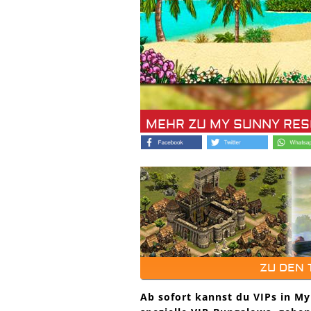
MEHR ZU MY SUNNY RE
ZU DEN
Ab sofort kannst du VIPs in M