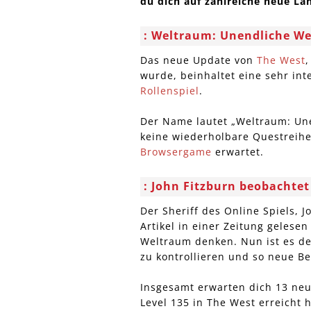
du dich auf zahlreiche neue Lä
Weltraum: Unendliche We
Das neue Update von
The West
,
wurde, beinhaltet eine sehr in
Rollenspiel
.
Der Name lautet „Weltraum: Un
keine wiederholbare Questreihe
Browsergame
erwartet.
John Fitzburn beobachte
Der Sheriff des Online Spiels, 
Artikel in einer Zeitung gelese
Weltraum denken. Nun ist es d
zu kontrollieren und so neue B
Insgesamt erwarten dich 13 neu
Level 135 in The West erreicht h