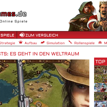
Online Spiele
 SPIELE
ZUM VERGLEICH
Strategie
Aufbau
Simulation
Rollenspiele
M
TS: ES GEHT IN DEN WELTRAUM
TOP