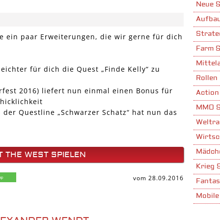
Neue S
Aufbau
Strate
e ein paar Erweiterungen, die wir gerne für dich
Farm S
Mittela
eichter für dich die Quest „Finde Kelly“ zu
Rollen 
rfest 2016) liefert nun einmal einen Bonus für
Action
hicklichkeit
MMO S
s der Questline „Schwarzer Schatz“ hat nun das
Weltra
Wirtsc
Mädche
T THE WEST SPIELEN
Krieg 
vom 28.09.2016
Fantas
Mobile
Stadta