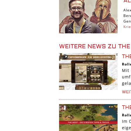
A
Ale
Ber
Gen
Kri
WEITERE NEWS ZU THE
TH
Roll
Mit
umf
gel
WEI
THE
Roll
Im 
eig