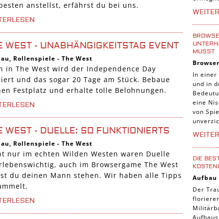
esten anstellst, erfährst du bei uns.
Tier Sp
WEITE
TERLESEN
Casual
Abente
BROWSER
UNTERH
E WEST - UNABHÄNGIGKEITSTAG EVENT
Online
MUSST
bau
,
Rollenspiele
-
The West
Browse
3-Gewi
h in The West wird der Independence Day
In einer
eiert und das sogar 20 Tage am Stück. Bebaue
Tradin
und in 
nen Festplatz und erhalte tolle Belohnungen.
Bedeutu
Manage
eine Nis
TERLESEN
von Spie
unverzic
E WEST - DUELLE: SO FUNKTIONIERTS
WEITE
bau
,
Rollenspiele
-
The West
ht nur im echten Wilden Westen waren Duelle
DIE BES
rlebenswichtig, auch im Browsergame The West
KOSTEN
st du deinen Mann stehen. Wir haben alle Tipps
Aufbau
ammelt.
Der Tra
florier
TERLESEN
Militärb
Aufbausp