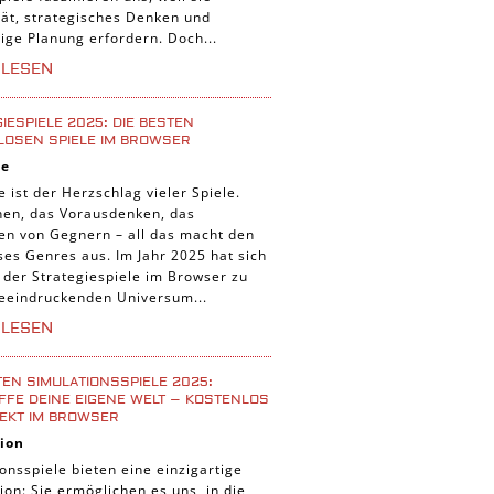
tät, strategisches Denken und
tige Planung erfordern. Doch...
RLESEN
IESPIELE 2025: DIE BESTEN
LOSEN SPIELE IM BROWSER
ie
e ist der Herzschlag vieler Spiele.
nen, das Vorausdenken, das
ten von Gegnern – all das macht den
ses Genres aus. Im Jahr 2025 hat sich
 der Strategiespiele im Browser zu
eeindruckenden Universum...
RLESEN
TEN SIMULATIONSSPIELE 2025:
FE DEINE EIGENE WELT – KOSTENLOS
EKT IM BROWSER
ion
onsspiele bieten eine einzigartige
ion: Sie ermöglichen es uns, in die