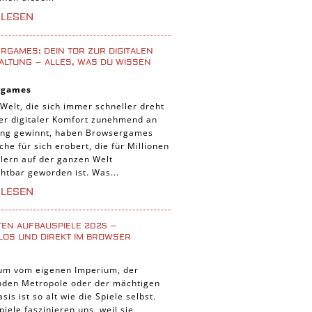
iele
RLESEN
 Spiele
uer Spiele
GAMES: DEIN TOR ZUR DIGITALEN
ALTUNG – ALLES, WAS DU WISSEN
 Spiele
rgames
nnt Spiele
 Welt, die sich immer schneller dreht
g Card Spiele
der digitaler Komfort zunehmend an
ng gewinnt, haben Browsergames
r Spiele
che für sich erobert, die für Millionen
lern auf der ganzen Welt
htbar geworden ist. Was...
RLESEN
TEN AUFBAUSPIELE 2025 –
LOS UND DIREKT IM BROWSER
um vom eigenen Imperium, der
enden Metropole oder der mächtigen
asis ist so alt wie die Spiele selbst.
iele faszinieren uns, weil sie