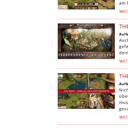
am b
WEI
TH
Auf
Auc
gef
dei
WEI
TH
Auf
Nic
übe
mus
ges
WEI