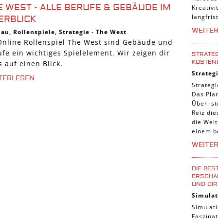
E WEST - ALLE BERUFE & GEBÄUDE IM
Kreativi
langfris
ERBLICK
WEITE
bau
,
Rollenspiele
,
Strategie
-
The West
Online Rollenspiel The West sind Gebäude und
ufe ein wichtiges Spielelement. Wir zeigen dir
STRATEG
KOSTEN
s auf einen Blick.
Strateg
TERLESEN
Strategi
Das Pla
Überlis
Reiz die
die Welt
einem b
WEITE
DIE BES
ERSCHAF
UND DIR
Simulat
Simulati
Faszinat