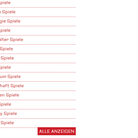
piele
 Spiele
gie Spiele
piele
lter Spiele
Spiele
 Spiele
piele
um Spiele
haft Spiele
n Spiele
Spiele
y Spiele
 Spiele
ALLE ANZEIGEN
ufbau Spiele