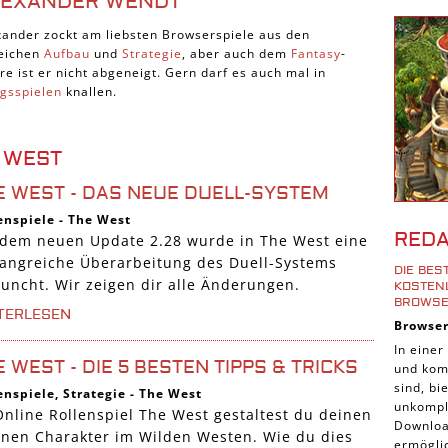
LEXANDER WENDT
Shoote
xander zockt am liebsten Browserspiele aus den
Downlo
eichen
Aufbau
und
Strategie
, aber auch dem
Fantasy
-
3D Spi
re ist er nicht abgeneigt. Gern darf es auch mal in
egsspielen
knallen.
Tablet
Androi
 WEST
iPhone
E WEST - DAS NEUE DUELL-SYSTEM
iOS Sp
enspiele
-
The West
Burgen
RED
 dem neuen Update 2.28 wurde in The West eine
Cross-
angreiche Überarbeitung des Duell-Systems
DIE BE
iPad S
auncht. Wir zeigen dir alle Änderungen.
KOSTENL
ROWSE
Denk S
TERLESEN
Browse
Pirate
In einer
 WEST - DIE 5 BESTEN TIPPS & TRICKS
und komp
Sport 
sind, b
enspiele
,
Strategie
-
The West
Pferde
unkompli
Online Rollenspiel The West gestaltest du deinen
Downloa
Simula
enen Charakter im Wilden Westen. Wie du dies
ermöglic