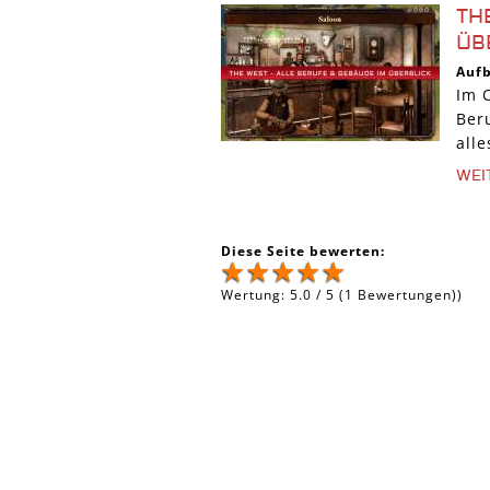
TH
ÜB
Auf
Im 
Ber
alle
WEI
Diese Seite bewerten:
Wertung:
5.0
/
5
(
1
Bewertungen))