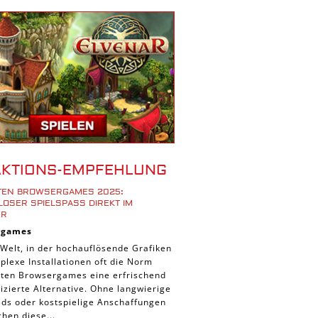
r Spiele
ad Spiele
ele
 Spiele
d Spiele
 Spiele
iele
bau Spiele
AKTIONS-EMPFEHLUNG
Platform Spiele
STEN BROWSERGAMES 2025:
piele
OSER SPIELSPASS DIREKT IM B
R
piele
rgames
n Spiele
 Welt, in der hochauflösende Grafiken
lexe Installationen oft die Norm
Spiele
ieten Browsergames eine erfrischend
 Spiele
zierte Alternative. Ohne langwierige
ds oder kostspielige Anschaffungen
tion Spiele
hen diese...