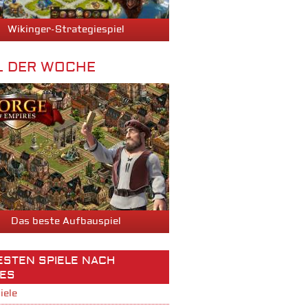
Wikinger-Strategiespiel
L DER WOCHE
Das beste Aufbauspiel
BESTEN SPIELE NACH
ES
iele