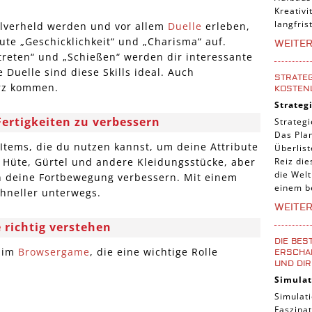
Kreativi
langfris
olverheld werden und vor allem
Duelle
erleben,
ute „Geschicklichkeit“ und „Charisma“ auf.
WEITE
treten“ und „Schießen“ werden dir interessante
 Duelle sind diese Skills ideal. Auch
STRATEG
urz kommen.
KOSTEN
Strateg
rtigkeiten zu verbessern
Strategi
Das Pla
Items, die du nutzen kannst, um deine Attribute
Überlis
Reiz die
. Hüte, Gürtel und andere Kleidungsstücke, aber
die Welt
n deine Fortbewegung verbessern. Mit einem
einem b
chneller unterwegs.
WEITE
 richtig verstehen
DIE BES
e im
Browsergame
, die eine wichtige Rolle
ERSCHAF
UND DIR
Simulat
Simulati
Faszinat