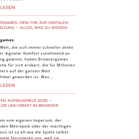
iele
RLESEN
 Spiele
uer Spiele
GAMES: DEIN TOR ZUR DIGITALEN
ALTUNG – ALLES, WAS DU WISSEN
 Spiele
rgames
nnt Spiele
 Welt, die sich immer schneller dreht
g Card Spiele
der digitaler Komfort zunehmend an
ng gewinnt, haben Browsergames
r Spiele
che für sich erobert, die für Millionen
lern auf der ganzen Welt
htbar geworden ist. Was...
RLESEN
TEN AUFBAUSPIELE 2025 –
LOS UND DIREKT IM BROWSER
um vom eigenen Imperium, der
enden Metropole oder der mächtigen
asis ist so alt wie die Spiele selbst.
iele faszinieren uns, weil sie