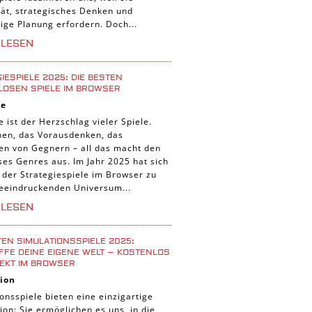
tät, strategisches Denken und
tige Planung erfordern. Doch...
RLESEN
IESPIELE 2025: DIE BESTEN
LOSEN SPIELE IM BROWSER
ie
e ist der Herzschlag vieler Spiele.
nen, das Vorausdenken, das
ten von Gegnern – all das macht den
ses Genres aus. Im Jahr 2025 hat sich
 der Strategiespiele im Browser zu
eeindruckenden Universum...
RLESEN
TEN SIMULATIONSSPIELE 2025:
FE DEINE EIGENE WELT – KOSTENLOS
EKT IM BROWSER
ion
onsspiele bieten eine einzigartige
ion: Sie ermöglichen es uns, in die