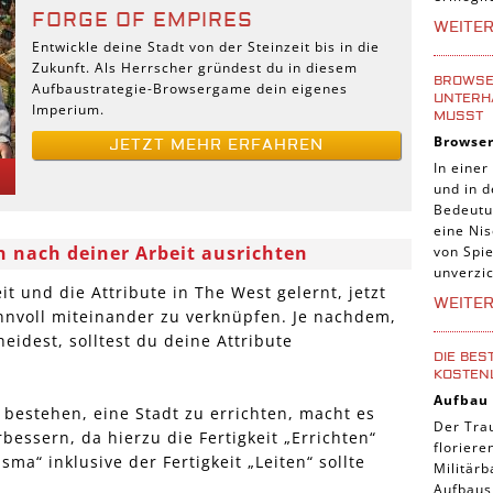
Tier Sp
FORGE OF EMPIRES
WEITE
Entwickle deine Stadt von der Steinzeit bis in die
Casual
Zukunft. Als Herrscher gründest du in diesem
Abente
BROWSER
Aufbaustrategie-Browsergame dein eigenes
UNTERH
Imperium.
Online
MUSST
Browse
JETZT MEHR ERFAHREN
3-Gewi
In einer
Tradin
und in 
Bedeutu
Manage
eine Nis
n nach deiner Arbeit ausrichten
von Spie
unverzic
t und die Attribute in The West gelernt, jetzt
WEITE
innvoll miteinander zu verknüpfen. Je nachdem,
eidest, solltest du deine Attribute
DIE BES
KOSTEN
Aufbau
 bestehen, eine Stadt zu errichten, macht es
Der Tra
rbessern, da hierzu die Fertigkeit „Errichten“
florier
sma“ inklusive der Fertigkeit „Leiten“ sollte
Militärb
Aufbausp