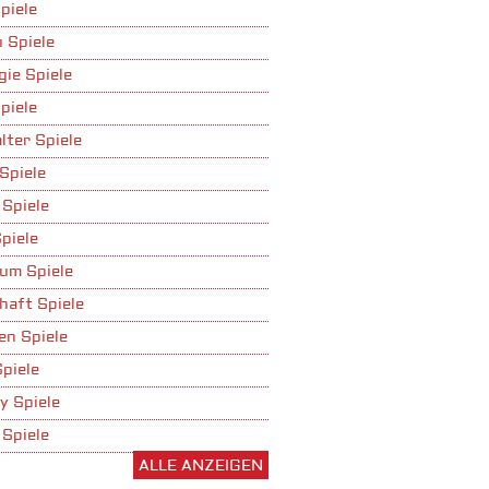
piele
 Spiele
gie Spiele
piele
lter Spiele
Spiele
 Spiele
piele
um Spiele
haft Spiele
n Spiele
Spiele
y Spiele
 Spiele
ALLE ANZEIGEN
ufbau Spiele