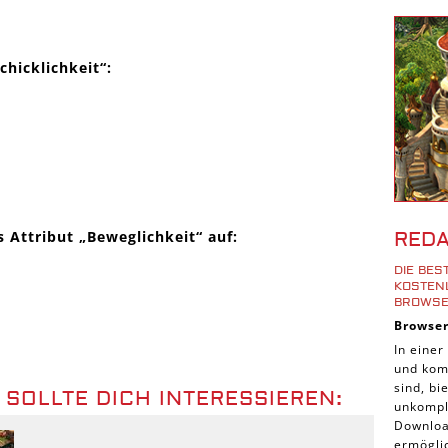
Shoote
Downlo
chicklichkeit“:
3D Spi
Tablet
Androi
iPhone
iOS Sp
Burgen
RED
 Attribut „Beweglichkeit“ auf:
Cross-
DIE BE
iPad S
KOSTENL
ROWSE
Denk S
Browse
Pirate
In einer
und komp
Sport 
sind, b
 SOLLTE DICH INTERESSIEREN:
Pferde
unkompli
Downloa
Simula
ermöglic