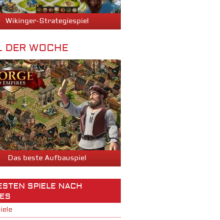
Wikinger-Strategiespiel
L DER WOCHE
Das beste Aufbauspiel
BESTEN SPIELE NACH
ES
iele