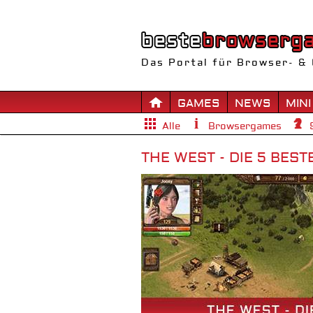
Das Portal für Browser- & 
GAMES
NEWS
MINI
Alle
Browsergames
THE WEST - DIE 5 BEST