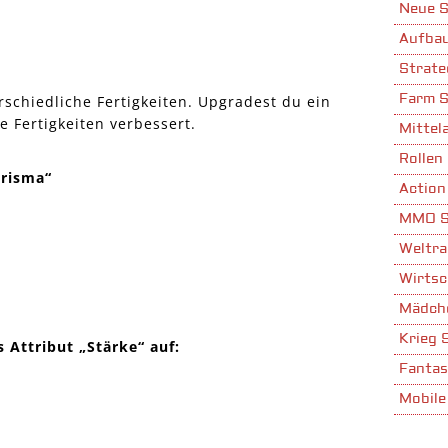
Neue S
Aufbau
Strate
Farm S
schiedliche Fertigkeiten. Upgradest du ein
e Fertigkeiten verbessert.
Mittela
Rollen 
arisma“
Action
MMO S
Weltra
Wirtsc
Mädche
Krieg 
 Attribut „Stärke“ auf:
Fantas
Mobile
Stadta