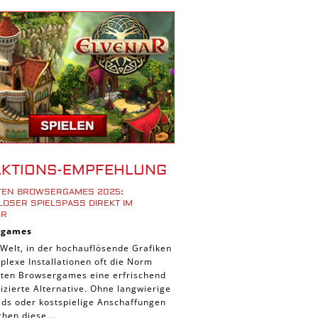
r Spiele
ad Spiele
ele
 Spiele
d Spiele
 Spiele
iele
bau Spiele
AKTIONS-EMPFEHLUNG
Platform Spiele
STEN BROWSERGAMES 2025:
piele
OSER SPIELSPASS DIREKT IM B
R
piele
rgames
n Spiele
 Welt, in der hochauflösende Grafiken
lexe Installationen oft die Norm
Spiele
ieten Browsergames eine erfrischend
 Spiele
zierte Alternative. Ohne langwierige
ds oder kostspielige Anschaffungen
tion Spiele
hen diese...