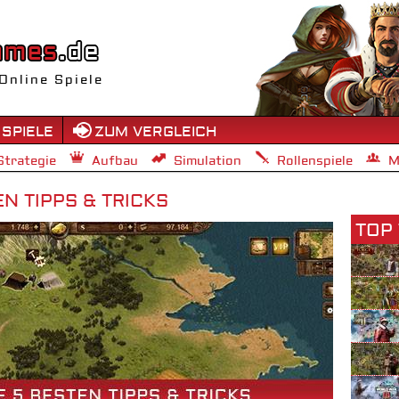
Online Spiele
 SPIELE
ZUM VERGLEICH
Strategie
Aufbau
Simulation
Rollenspiele
M
EN TIPPS & TRICKS
TOP