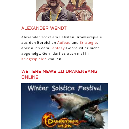
ALEXANDER WENDT
Alexander zockt am liebsten Browserspiele
aus den Bereichen
Aufbau
und
Strategie
,
aber auch dem
Fantasy
-Genre ist er nicht
abgeneigt. Gern darf es auch mal in
Kriegsspielen
knallen.
WEITERE NEWS ZU DRAKENSANG
ONLINE