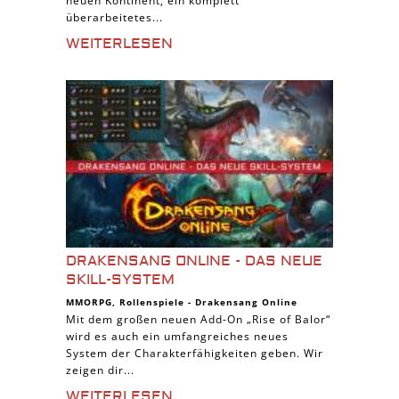
neuen Kontinent, ein komplett
überarbeitetes...
WEITERLESEN
DRAKENSANG ONLINE - DAS NEUE
SKILL-SYSTEM
MMORPG
,
Rollenspiele
-
Drakensang Online
Mit dem großen neuen Add-On „Rise of Balor“
wird es auch ein umfangreiches neues
System der Charakterfähigkeiten geben. Wir
zeigen dir...
WEITERLESEN