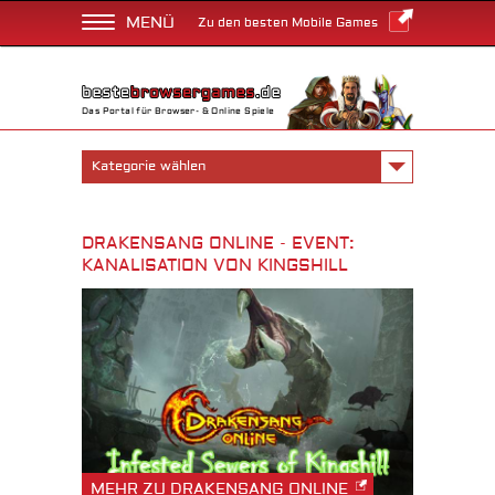
MENÜ
Zu den besten Mobile Games
Das Portal für Browser- & Online Spiele
Kategorie wählen
DRAKENSANG ONLINE - EVENT:
KANALISATION VON KINGSHILL
MEHR ZU DRAKENSANG ONLINE