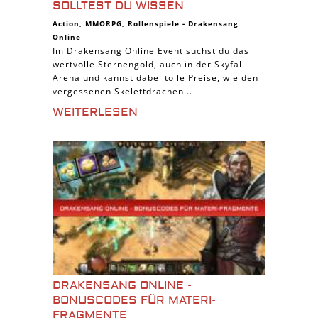
SOLLTEST DU WISSEN
Action
,
MMORPG
,
Rollenspiele
-
Drakensang
Online
Im Drakensang Online Event suchst du das
wertvolle Sternengold, auch in der Skyfall-
Arena und kannst dabei tolle Preise, wie den
vergessenen Skelettdrachen...
WEITERLESEN
DRAKENSANG ONLINE -
BONUSCODES FÜR MATERI-
FRAGMENTE