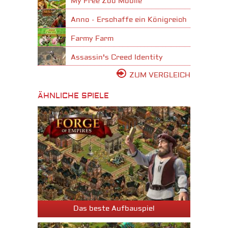
My Free Zoo Mobile
Anno - Erschaffe ein Königreich
Farmy Farm
Assassin's Creed Identity
ZUM VERGLEICH
ÄHNLICHE SPIELE
Das beste Aufbauspiel