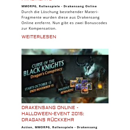
MMORPG
,
Rollenspiele
-
Drakensang Online
Durch die Löschung bestehender Materi-
Fragmente wurden diese aus Drakensang
Online entfernt. Nun gibt es zwei Bonuscodes
zur Kompensation.
WEITERLESEN
DRAKENSANG ONLINE -
HALLOWEEN-EVENT 2015:
DRAGANS RÜCKKEHR
Action
,
MMORPG
,
Rollenspiele
-
Drakensang