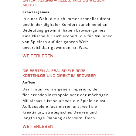
UNTERHALTUNG – ALLES, WAS DU WISSEN
MUSST
Online Spiele
Browsergames
3-Gewinnt Spiele
In einer Welt, die sich immer schneller dreht
und in der digitaler Komfort zunehmend an
Trading Card Spiele
Bedeutung gewinnt, haben Browsergames
Manager Spiele
eine Nische für sich erobert, die für Millionen
von Spielern auf der ganzen Welt
unverzichtbar geworden ist. Was...
WEITERLESEN
DIE BESTEN AUFBAUSPIELE 2025 –
KOSTENLOS UND DIREKT IM BROWSER
Aufbau
Der Traum vom eigenen Imperium, der
florierenden Metropole oder der mächtigen
Militärbasis ist so alt wie die Spiele selbst.
Aufbauspiele faszinieren uns, weil sie
Kreativität, strategisches Denken und
langfristige Planung erfordern. Doch...
WEITERLESEN