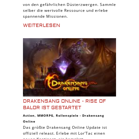
von den gefährlichen Düsterzwergen. Sammle
selber die wertvolle Ressource und erlebe
spannende Missionen.
WEITERLESEN
DRAKENSANG ONLINE - RISE OF
BALOR IST GESTARTET
Action
,
MMORPG
,
Rollenspiele
-
Drakensang
Online
Das größte Drakensang Online Update ist
offiziell releast. Erlebe mit Lor’Tac einen