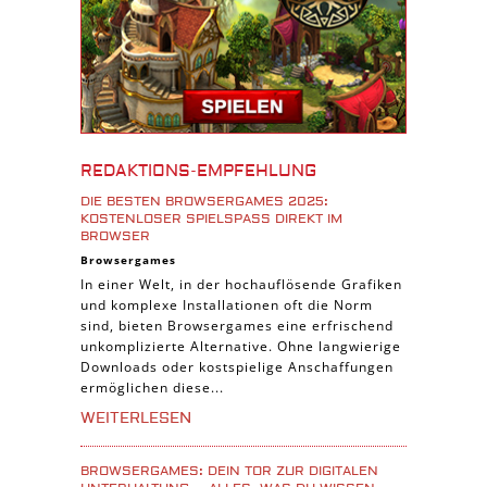
Tablet Spiele
Android Spiele
iPhone Spiele
iOS Spiele
Burgenbau Spiele
REDAKTIONS-EMPFEHLUNG
Cross-Platform Spiele
DIE BESTEN BROWSERGAMES 2025:
iPad Spiele
KOSTENLOSER SPIELSPASS DIREKT IM B
ROWSER
Denk Spiele
Browsergames
In einer Welt, in der hochauflösende Grafiken
Piraten Spiele
und komplexe Installationen oft die Norm
Sport Spiele
sind, bieten Browsergames eine erfrischend
unkomplizierte Alternative. Ohne langwierige
Pferde Spiele
Downloads oder kostspielige Anschaffungen
Simulation Spiele
ermöglichen diese...
Tier Spiele
WEITERLESEN
Casual Spiele
BROWSERGAMES: DEIN TOR ZUR DIGITALEN
Abenteuer Spiele