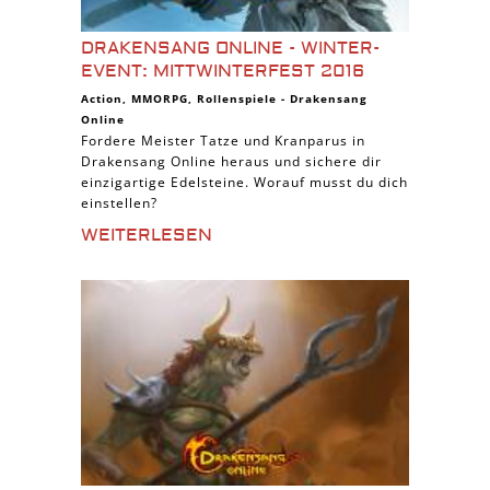
DRAKENSANG ONLINE - WINTER-
EVENT: MITTWINTERFEST 2016
Action
,
MMORPG
,
Rollenspiele
-
Drakensang
Online
Fordere Meister Tatze und Kranparus in
Drakensang Online heraus und sichere dir
einzigartige Edelsteine. Worauf musst du dich
einstellen?
WEITERLESEN