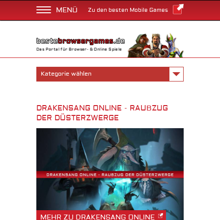
MENÜ
Zu den besten Mobile Games
Das Portal für Browser- & Online Spiele
Kategorie wählen
DRAKENSANG ONLINE - RAUBZUG
DER DÜSTERZWERGE
MEHR ZU DRAKENSANG ONLINE