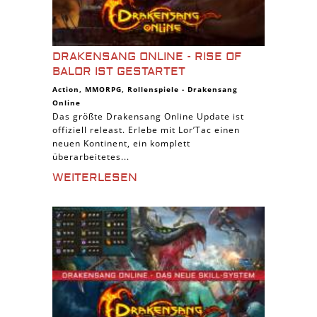
DRAKENSANG ONLINE - RISE OF
BALOR IST GESTARTET
Action
,
MMORPG
,
Rollenspiele
-
Drakensang
Online
Das größte Drakensang Online Update ist
offiziell releast. Erlebe mit Lor’Tac einen
neuen Kontinent, ein komplett
überarbeitetes...
WEITERLESEN