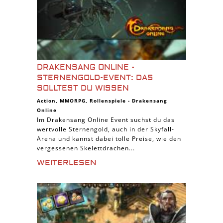
DRAKENSANG ONLINE -
STERNENGOLD-EVENT: DAS
SOLLTEST DU WISSEN
Action
,
MMORPG
,
Rollenspiele
-
Drakensang
Online
Im Drakensang Online Event suchst du das
wertvolle Sternengold, auch in der Skyfall-
Arena und kannst dabei tolle Preise, wie den
vergessenen Skelettdrachen...
WEITERLESEN