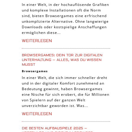
In einer Welt, in der hochauflösende Grafiken
Piraten Spiele
und komplexe Installationen oft die Norm
Sport Spiele
sind, bieten Browsergames eine erfrischend
unkomplizierte Alternative. Ohne langwierige
Pferde Spiele
Downloads oder kostspielige Anschaffungen
Simulation Spiele
ermöglichen diese...
Tier Spiele
WEITERLESEN
Casual Spiele
BROWSERGAMES: DEIN TOR ZUR DIGITALEN
Abenteuer Spiele
UNTERHALTUNG – ALLES, WAS DU WISSEN
MUSST
Online Spiele
Browsergames
3-Gewinnt Spiele
In einer Welt, die sich immer schneller dreht
und in der digitaler Komfort zunehmend an
Trading Card Spiele
Bedeutung gewinnt, haben Browsergames
Manager Spiele
eine Nische für sich erobert, die für Millionen
von Spielern auf der ganzen Welt
unverzichtbar geworden ist. Was...
WEITERLESEN
DIE BESTEN AUFBAUSPIELE 2025 –