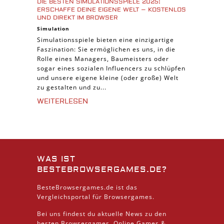
DIE BESTEN SIMULATIONSSPIELE 2025:
ERSCHAFFE DEINE EIGENE WELT – KOSTENLOS
UND DIREKT IM BROWSER
Simulation
Simulationsspiele bieten eine einzigartige
Faszination: Sie ermöglichen es uns, in die
Rolle eines Managers, Baumeisters oder
sogar eines sozialen Influencers zu schlüpfen
und unsere eigene kleine (oder große) Welt
zu gestalten und zu...
WEITERLESEN
WAS IST
BESTEBROWSERGAMES.DE?
BesteBrowsergames.de ist das
Vergleichsportal für Browsergames.
Bei uns findest du aktuelle News zu den
besten
Browsergames
, Online Games &