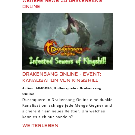
WEITERE NEWS ZU DRAKENSANG
ONLINE
DRAKENSANG ONLINE - EVENT:
KANALISATION VON KINGSHILL
Action
,
MMORPG
,
Rollenspiele
-
Drakensang
Online
Durchquere in Drakensang Online eine dunkle
Kanalisation, schlage jede Menge Gegner und
sichere dir ein neues Reittier. Um welches
kann es sich nur handeln?
WEITERLESEN