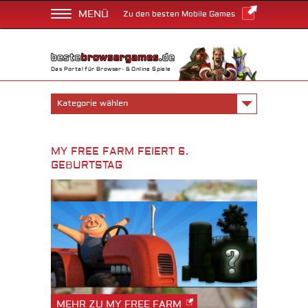
MENÜ
Zu den besten Mobile Games
Das Portal für Browser- & Online Spiele
Kategorie wählen
MY FREE FARM FEIERT 6.
GEBURTSTAG
MEHR ZU MY FREE FARM