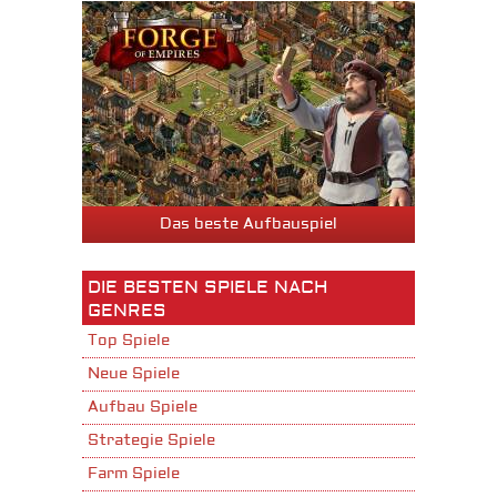
Das beste Aufbauspiel
DIE BESTEN SPIELE NACH
GENRES
Top Spiele
Neue Spiele
Aufbau Spiele
Strategie Spiele
Farm Spiele