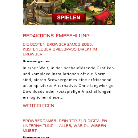
Android Spiele
iPhone Spiele
iOS Spiele
Burgenbau Spiele
REDAKTIONS-EMPFEHLUNG
Cross-Platform Spiele
DIE BESTEN BROWSERGAMES 2025:
iPad Spiele
KOSTENLOSER SPIELSPASS DIREKT IM B
ROWSER
Denk Spiele
Browsergames
In einer Welt, in der hochauflösende Grafiken
Piraten Spiele
und komplexe Installationen oft die Norm
Sport Spiele
sind, bieten Browsergames eine erfrischend
unkomplizierte Alternative. Ohne langwierige
Pferde Spiele
Downloads oder kostspielige Anschaffungen
Simulation Spiele
ermöglichen diese...
Tier Spiele
WEITERLESEN
Casual Spiele
BROWSERGAMES: DEIN TOR ZUR DIGITALEN
Abenteuer Spiele
UNTERHALTUNG – ALLES, WAS DU WISSEN
MUSST
Online Spiele
Browsergames