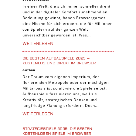
3-Gewinnt Spiele
In einer Welt, die sich immer schneller dreht
und in der digitaler Komfort zunehmend an
Trading Card Spiele
Bedeutung gewinnt, haben Browsergames
Manager Spiele
eine Nische für sich erobert, die für Millionen
von Spielern auf der ganzen Welt
unverzichtbar geworden ist. Was...
WEITERLESEN
DIE BESTEN AUFBAUSPIELE 2025 –
KOSTENLOS UND DIREKT IM BROWSER
Aufbau
Der Traum vom eigenen Imperium, der
florierenden Metropole oder der mächtigen
Militärbasis ist so alt wie die Spiele selbst.
Aufbauspiele faszinieren uns, weil sie
Kreativität, strategisches Denken und
langfristige Planung erfordern. Doch...
WEITERLESEN
STRATEGIESPIELE 2025: DIE BESTEN
KOSTENLOSEN SPIELE IM BROWSER