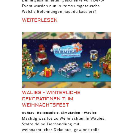
Deine gesammelten Geschenke vom Deko-
Event wurden nun in Items umgetauscht.
Welche Belohnungen hast du kassiert?
WEITERLESEN
WAUIES - WINTERLICHE
DEKORATIONEN ZUM
WEIHNACHTSFEST
Aufbau
,
Rollenspiele
,
Simulation
-
Wauies
Mächtig was los zu Weihnachten in Wauies.
Statte deine Tierhandlung mit
weihnachtlicher Deko aus, gewinne tolle