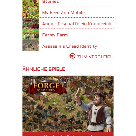
Stonies
My Free Zoo Mobile
Anno - Erschaffe ein Königreich
Farmy Farm
Assassin's Creed Identity
ZUM VERGLEICH
ÄHNLICHE SPIELE