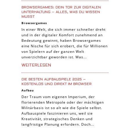
Casual Spiele
BROWSERGAMES: DEIN TOR ZUR DIGITALEN
Abenteuer Spiele
UNTERHALTUNG – ALLES, WAS DU WISSEN
MUSST
Online Spiele
Browsergames
3-Gewinnt Spiele
In einer Welt, die sich immer schneller dreht
und in der digitaler Komfort zunehmend an
Trading Card Spiele
Bedeutung gewinnt, haben Browsergames
Manager Spiele
eine Nische für sich erobert, die für Millionen
von Spielern auf der ganzen Welt
unverzichtbar geworden ist. Was...
WEITERLESEN
DIE BESTEN AUFBAUSPIELE 2025 –
KOSTENLOS UND DIREKT IM BROWSER
Aufbau
Der Traum vom eigenen Imperium, der
florierenden Metropole oder der mächtigen
Militärbasis ist so alt wie die Spiele selbst.
Aufbauspiele faszinieren uns, weil sie
Kreativität, strategisches Denken und
langfristige Planung erfordern. Doch...