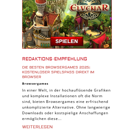
Download Spiele
3D Spiele
Tablet Spiele
Android Spiele
iPhone Spiele
iOS Spiele
Burgenbau Spiele
REDAKTIONS-EMPFEHLUNG
Cross-Platform Spiele
DIE BESTEN BROWSERGAMES 2025:
iPad Spiele
KOSTENLOSER SPIELSPASS DIREKT IM B
ROWSER
Denk Spiele
Browsergames
In einer Welt, in der hochauflösende Grafiken
Piraten Spiele
und komplexe Installationen oft die Norm
Sport Spiele
sind, bieten Browsergames eine erfrischend
unkomplizierte Alternative. Ohne langwierige
Pferde Spiele
Downloads oder kostspielige Anschaffungen
Simulation Spiele
ermöglichen diese...
Tier Spiele
WEITERLESEN