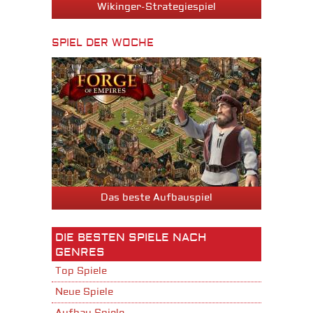
Wikinger-Strategiespiel
SPIEL DER WOCHE
Das beste Aufbauspiel
DIE BESTEN SPIELE NACH
GENRES
Top Spiele
Neue Spiele