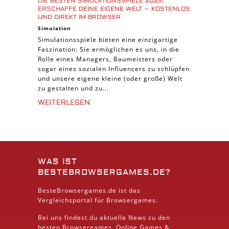
DIE BESTEN SIMULATIONSSPIELE 2025:
ERSCHAFFE DEINE EIGENE WELT – KOSTENLOS
UND DIREKT IM BROWSER
Simulation
Simulationsspiele bieten eine einzigartige
Faszination: Sie ermöglichen es uns, in die
Rolle eines Managers, Baumeisters oder
sogar eines sozialen Influencers zu schlüpfen
und unsere eigene kleine (oder große) Welt
zu gestalten und zu...
WEITERLESEN
WAS IST
BESTEBROWSERGAMES.DE?
BesteBrowsergames.de ist das
Vergleichsportal für Browsergames.
Bei uns findest du aktuelle News zu den
besten
Browsergames
, Online Games &