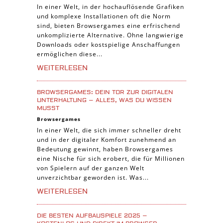
In einer Welt, in der hochauflösende Grafiken
Piraten Spiele
und komplexe Installationen oft die Norm
Sport Spiele
sind, bieten Browsergames eine erfrischend
unkomplizierte Alternative. Ohne langwierige
Pferde Spiele
Downloads oder kostspielige Anschaffungen
Simulation Spiele
ermöglichen diese...
Tier Spiele
WEITERLESEN
Casual Spiele
BROWSERGAMES: DEIN TOR ZUR DIGITALEN
Abenteuer Spiele
UNTERHALTUNG – ALLES, WAS DU WISSEN
MUSST
Online Spiele
Browsergames
3-Gewinnt Spiele
In einer Welt, die sich immer schneller dreht
und in der digitaler Komfort zunehmend an
Trading Card Spiele
Bedeutung gewinnt, haben Browsergames
Manager Spiele
eine Nische für sich erobert, die für Millionen
von Spielern auf der ganzen Welt
unverzichtbar geworden ist. Was...
WEITERLESEN
DIE BESTEN AUFBAUSPIELE 2025 –