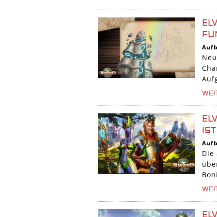
EL
FU
Auf
Neu
Cha
Auf
WEI
EL
IS
Auf
Die
übe
Boni
WEI
EL