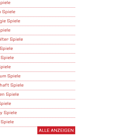
piele
 Spiele
gie Spiele
piele
lter Spiele
Spiele
 Spiele
piele
um Spiele
haft Spiele
n Spiele
Spiele
y Spiele
 Spiele
ALLE ANZEIGEN
ufbau Spiele