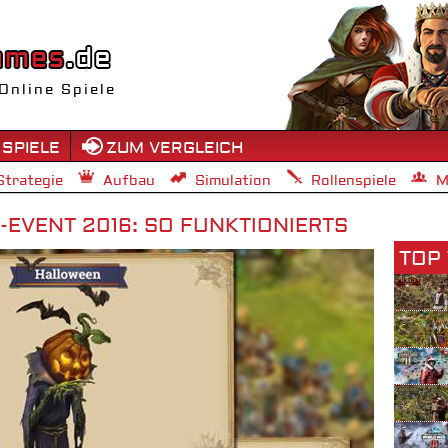
Online Spiele
 SPIELE
ZUM VERGLEICH
Strategie
Aufbau
Simulation
Rollenspiele
M
-EVENT 2016: SO FUNKTIONIERTS
TOP