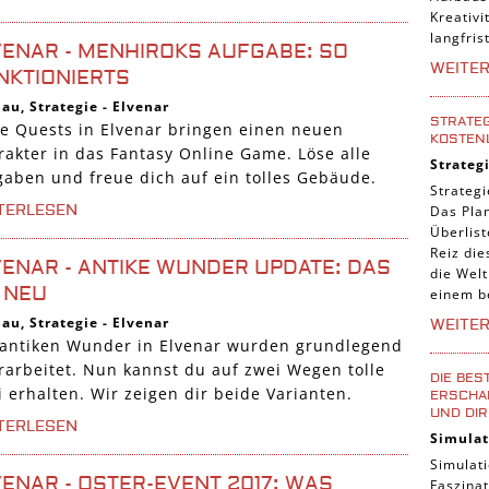
Kreativi
langfris
VENAR - MENHIROKS AUFGABE: SO
WEITE
NKTIONIERTS
bau
,
Strategie
-
Elvenar
STRATEG
e Quests in Elvenar bringen einen neuen
KOSTEN
rakter in das Fantasy Online Game. Löse alle
Strateg
gaben und freue dich auf ein tolles Gebäude.
Strategi
TERLESEN
Das Pla
Überlis
Reiz die
VENAR - ANTIKE WUNDER UPDATE: DAS
die Welt
T NEU
einem b
bau
,
Strategie
-
Elvenar
WEITE
 antiken Wunder in Elvenar wurden grundlegend
rarbeitet. Nun kannst du auf zwei Wegen tolle
DIE BES
 erhalten. Wir zeigen dir beide Varianten.
ERSCHAF
UND DIR
TERLESEN
Simulat
Simulati
VENAR - OSTER-EVENT 2017: WAS
Faszinat