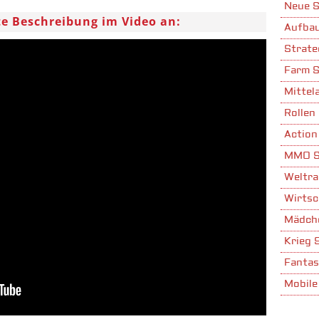
Neue S
rte Beschreibung im Video an:
Aufbau
Strate
Farm S
Mittela
Rollen 
Action
MMO S
Weltra
Wirtsc
Mädche
Krieg 
Fantas
Mobile
Stadta