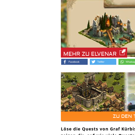
MEHR ZU ELVENAR
ZU DEN
Löse die Quests von Graf Kürb