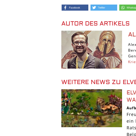
AUTOR DES ARTIKELS
A
Ale
Ber
Gen
Kri
WEITERE NEWS ZU ELV
EL
WA
Auf
Fre
ein 
Rat
Bel