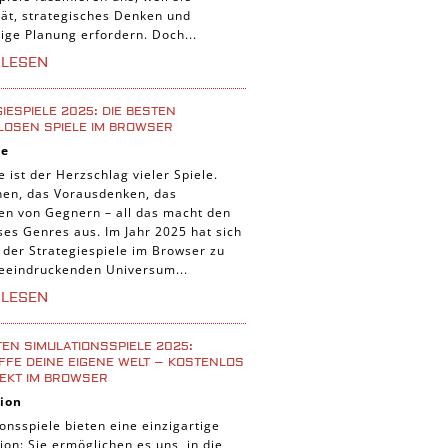
tät, strategisches Denken und
tige Planung erfordern. Doch...
RLESEN
IESPIELE 2025: DIE BESTEN
LOSEN SPIELE IM BROWSER
ie
e ist der Herzschlag vieler Spiele.
nen, das Vorausdenken, das
ten von Gegnern – all das macht den
ses Genres aus. Im Jahr 2025 hat sich
 der Strategiespiele im Browser zu
eeindruckenden Universum...
RLESEN
TEN SIMULATIONSSPIELE 2025:
FE DEINE EIGENE WELT – KOSTENLOS
EKT IM BROWSER
ion
onsspiele bieten eine einzigartige
ion: Sie ermöglichen es uns, in die