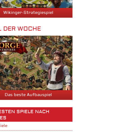
Wikinger-Strategiespiel
L DER WOCHE
Wikinger-Strategiespiel
Das beste Aufbauspiel
BESTEN SPIELE NACH
ES
iele