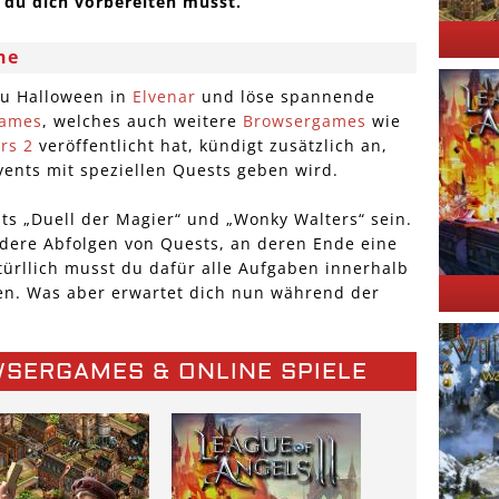
s du dich vorbereiten musst.
he
zu Halloween in
Elvenar
und löse spannende
Games
, welches auch weitere
Browsergames
wie
rs 2
veröffentlicht hat, kündigt zusätzlich an,
vents mit speziellen Quests geben wird.
nts „Duell der Magier“ und „Wonky Walters“ sein.
dere Abfolgen von Quests, an deren Ende eine
ürllich musst du dafür alle Aufgaben innerhalb
en. Was aber erwartet dich nun während der
WSERGAMES & ONLINE SPIELE