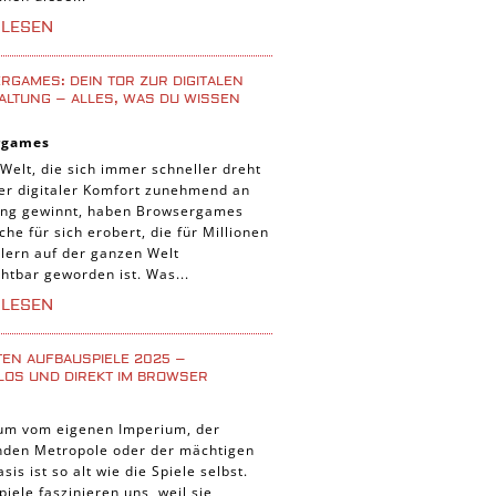
iele
RLESEN
 Spiele
uer Spiele
GAMES: DEIN TOR ZUR DIGITALEN
ALTUNG – ALLES, WAS DU WISSEN
 Spiele
rgames
nnt Spiele
 Welt, die sich immer schneller dreht
g Card Spiele
der digitaler Komfort zunehmend an
ng gewinnt, haben Browsergames
r Spiele
che für sich erobert, die für Millionen
lern auf der ganzen Welt
htbar geworden ist. Was...
RLESEN
TEN AUFBAUSPIELE 2025 –
LOS UND DIREKT IM BROWSER
um vom eigenen Imperium, der
enden Metropole oder der mächtigen
asis ist so alt wie die Spiele selbst.
iele faszinieren uns, weil sie