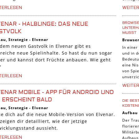
Tier Sp
WEITE
TERLESEN
Casual
Abente
BROWSER
VENAR - HALBLINGE: DAS NEUE
UNTERH
STVOLK
Online
MUSST
bau
,
Strategie
-
Elvenar
Browse
3-Gewi
 dem neuen Gastvolk in Elvenar gibt es
In einer
Tradin
lreiche neue Spielinhalte. So hast du nun sogar
und in 
Bedeutu
der und kannst dort Früchte anbauen. Wie geht
Manage
eine Nis
?
von Spie
TERLESEN
unverzic
WEITE
VENAR MOBILE - APP FÜR ANDROID UND
S ERSCHEINT BALD
DIE BES
KOSTEN
bau
,
Strategie
-
Elvenar
Aufbau
ue dich auf die neue Mobile-Version von Elvenar.
Der Tra
zeigen dir detailliert, wie der jetzige
florier
wicklungsstand aussieht.
Militärb
TERLESEN
Aufbausp