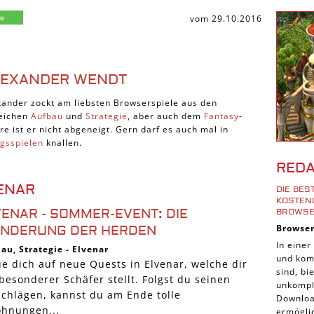
Shoote
vom 29.10.2016
Downlo
3D Spi
Tablet
LEXANDER WENDT
Androi
xander zockt am liebsten Browserspiele aus den
iPhone
eichen
Aufbau
und
Strategie
, aber auch dem
Fantasy
-
re ist er nicht abgeneigt. Gern darf es auch mal in
iOS Sp
egsspielen
knallen.
Burgen
RED
Cross-
ENAR
DIE BE
iPad S
KOSTENL
VENAR - SOMMER-EVENT: DIE
ROWSE
Denk S
Browse
NDERUNG DER HERDEN
Pirate
In einer
bau
,
Strategie
-
Elvenar
und komp
Sport 
ue dich auf neue Quests in Elvenar, welche dir
sind, b
besonderer Schäfer stellt. Folgst du seinen
Pferde
unkompli
schlägen, kannst du am Ende tolle
Downloa
Simula
ohnungen...
ermöglic