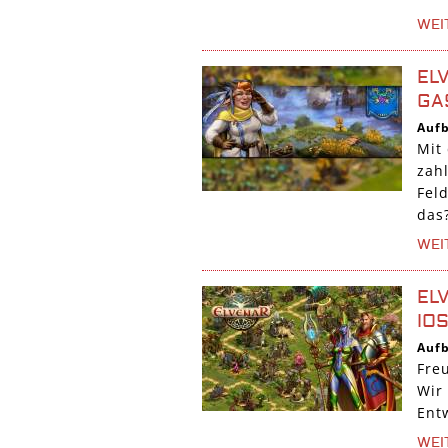
WEI
EL
GA
Auf
Mit
zah
Fel
das
WEI
EL
IO
Auf
Fre
Wir 
Ent
WEI