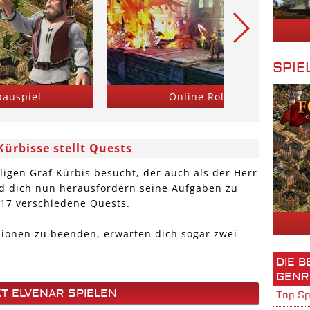
SPIE
bauspiel
Online Rollenspiel
Kürbisse stellt Quests
igen Graf Kürbis besucht, der auch als der Herr
ird dich nun herausfordern seine Aufgaben zu
 17 verschiedene Quests.
ssionen zu beenden, erwarten dich sogar zwei
DIE 
GENR
T ELVENAR SPIELEN
Top Sp