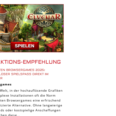
r Spiele
ad Spiele
ele
 Spiele
d Spiele
 Spiele
iele
bau Spiele
AKTIONS-EMPFEHLUNG
Platform Spiele
STEN BROWSERGAMES 2025:
piele
OSER SPIELSPASS DIREKT IM B
R
piele
rgames
n Spiele
 Welt, in der hochauflösende Grafiken
lexe Installationen oft die Norm
Spiele
ieten Browsergames eine erfrischend
 Spiele
zierte Alternative. Ohne langwierige
ds oder kostspielige Anschaffungen
tion Spiele
hen diese...