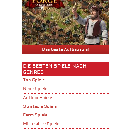
Das beste Aufbauspiel
DIE BESTEN SPIELE NACH
GENRES
Top Spiele
Neue Spiele
Aufbau Spiele
Strategie Spiele
Farm Spiele
Mittelalter Spiele