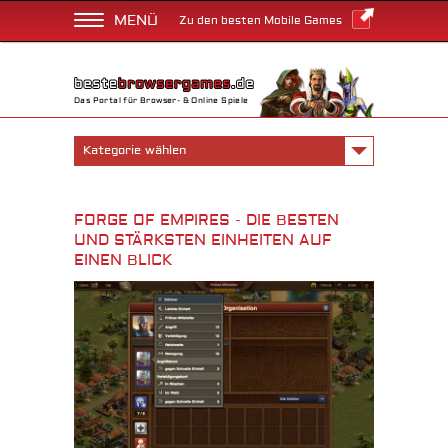
MENÜ
Zu den besten Mobile Games
Das Portal für Browser- & Online Spiele
Kategorie wählen
FORGE OF EMPIRES - DIE BESTEN
UND STÄRKSTEN EINHEITEN AUF
EINEN BLICK