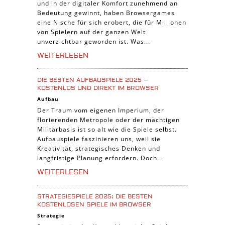
und in der digitaler Komfort zunehmend an
Trading Card Spiele
Bedeutung gewinnt, haben Browsergames
Manager Spiele
eine Nische für sich erobert, die für Millionen
von Spielern auf der ganzen Welt
unverzichtbar geworden ist. Was...
WEITERLESEN
DIE BESTEN AUFBAUSPIELE 2025 –
KOSTENLOS UND DIREKT IM BROWSER
Aufbau
Der Traum vom eigenen Imperium, der
florierenden Metropole oder der mächtigen
Militärbasis ist so alt wie die Spiele selbst.
Aufbauspiele faszinieren uns, weil sie
Kreativität, strategisches Denken und
langfristige Planung erfordern. Doch...
WEITERLESEN
STRATEGIESPIELE 2025: DIE BESTEN
KOSTENLOSEN SPIELE IM BROWSER
Strategie