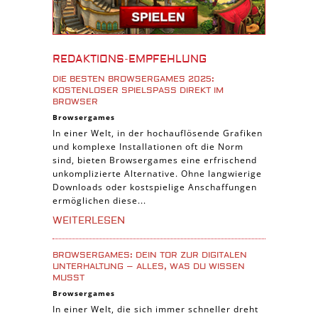
iPhone Spiele
iOS Spiele
Burgenbau Spiele
REDAKTIONS-EMPFEHLUNG
Cross-Platform Spiele
DIE BESTEN BROWSERGAMES 2025:
iPad Spiele
KOSTENLOSER SPIELSPASS DIREKT IM B
ROWSER
Denk Spiele
Browsergames
In einer Welt, in der hochauflösende Grafiken
Piraten Spiele
und komplexe Installationen oft die Norm
Sport Spiele
sind, bieten Browsergames eine erfrischend
unkomplizierte Alternative. Ohne langwierige
Pferde Spiele
Downloads oder kostspielige Anschaffungen
Simulation Spiele
ermöglichen diese...
Tier Spiele
WEITERLESEN
Casual Spiele
BROWSERGAMES: DEIN TOR ZUR DIGITALEN
Abenteuer Spiele
UNTERHALTUNG – ALLES, WAS DU WISSEN
MUSST
Online Spiele
Browsergames
3-Gewinnt Spiele
In einer Welt, die sich immer schneller dreht