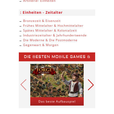
→
Artillerie- Einheiten
Einheiten - Zeitalter
→
Bronzezeit & Eisenzeit
→
Frühes Mittelalter & Hochmittelalter
→
Spätes Mittelalter & Kolonialzeit
→
Industriezeitalter & Jahrhundertwende
→
Die Moderne & Die Postmoderne
→
Gegenwart & Morgen
DIE BESTEN MOBILE GAMES &
SPIELE APPS
Das beste Aufbauspiel
Kriegs-St