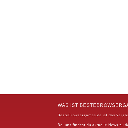
WAS IST BESTEBROWSERG
BesteBrowsergames.de ist das Vergle
Bei uns findest du aktuelle News zu 