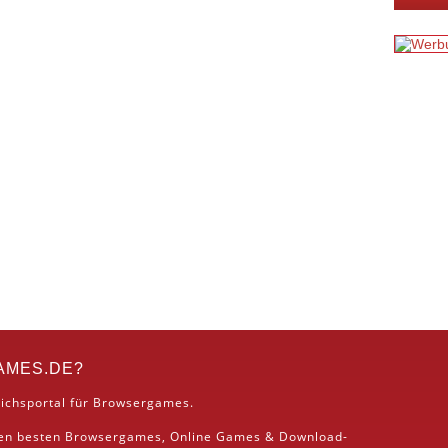
AMES.DE?
ichsportal für Browsergames.
den besten
Browsergames
, Online Games &
Download
-