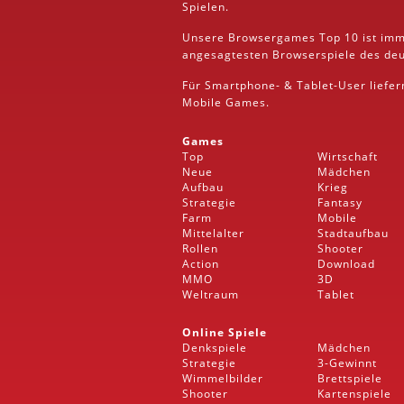
Spielen.
Unsere Browsergames
Top 10
ist imm
angesagtesten Browserspiele des deut
Für Smartphone- &
Tablet
-User liefe
Mobile
Games.
Games
Top
Wirtschaft
Neue
Mädchen
Aufbau
Krieg
Strategie
Fantasy
Farm
Mobile
Mittelalter
Stadtaufbau
Rollen
Shooter
Action
Download
MMO
3D
Weltraum
Tablet
Online Spiele
Denkspiele
Mädchen
Strategie
3-Gewinnt
Wimmelbilder
Brettspiele
Shooter
Kartenspiele