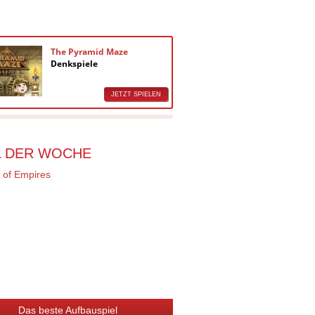
The Pyramid Maze
Decision
Denkspiele
Denkspie
JETZT SPIELEN
L DER WOCHE
Das beste Aufbauspiel