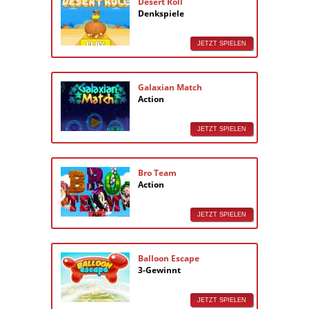
Desert Roll
Denkspiele
JETZT SPIELEN
Galaxian Match
Action
JETZT SPIELEN
Bro Team
Action
JETZT SPIELEN
Balloon Escape
3-Gewinnt
JETZT SPIELEN