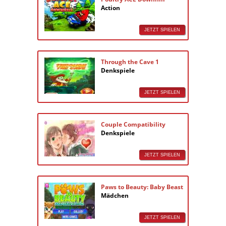
Action
JETZT SPIELEN
Through the Cave 1
Denkspiele
JETZT SPIELEN
Couple Compatibility
Denkspiele
JETZT SPIELEN
Paws to Beauty: Baby Beast
Mädchen
JETZT SPIELEN