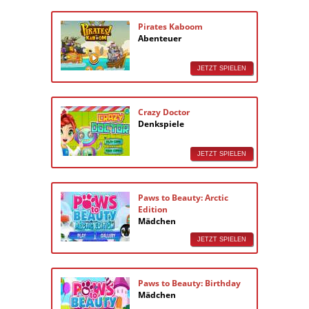
Pirates Kaboom
Abenteuer
JETZT SPIELEN
Crazy Doctor
Denkspiele
JETZT SPIELEN
Paws to Beauty: Arctic
Edition
Mädchen
JETZT SPIELEN
Paws to Beauty: Birthday
Mädchen