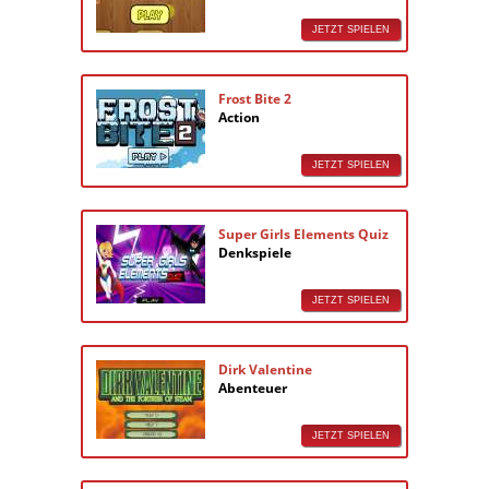
JETZT SPIELEN
Frost Bite 2
Action
JETZT SPIELEN
Super Girls Elements Quiz
Denkspiele
JETZT SPIELEN
Dirk Valentine
Abenteuer
JETZT SPIELEN