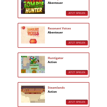
Abenteuer
JETZT SPIELEN
Resonant Voices
Abenteuer
JETZT SPIELEN
Huntigator
Action
JETZT SPIELEN
Steamlands
Action
JETZT SPIELEN