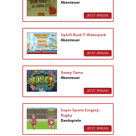
Abenteuer
JETZT SPIELEN
Uphill Rush 7: Waterpark
Abenteuer
JETZT SPIELEN
Gooey Yama
Abenteuer
JETZT SPIELEN
Super Sports Surgery:
Rugby
Denkspiele
JETZT SPIELEN