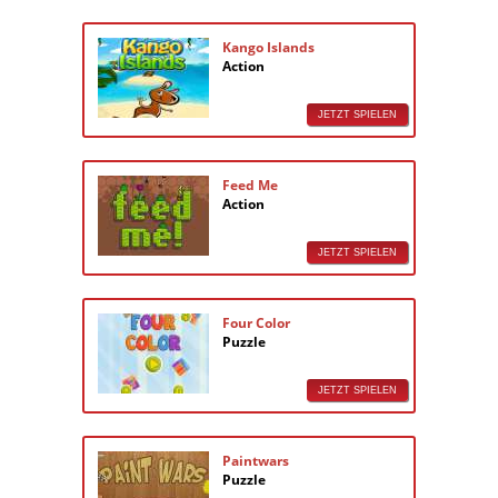
Kango Islands
Action
JETZT SPIELEN
Feed Me
Action
JETZT SPIELEN
Four Color
Puzzle
JETZT SPIELEN
Paintwars
Puzzle