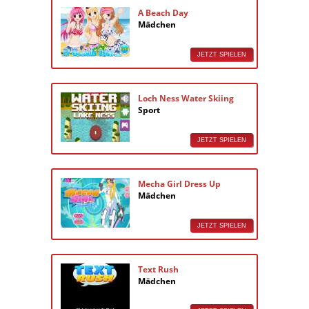
A Beach Day
Mädchen
JETZT SPIELEN
Loch Ness Water Skiing
Sport
JETZT SPIELEN
Mecha Girl Dress Up
Mädchen
JETZT SPIELEN
Text Rush
Mädchen