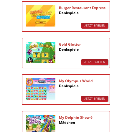
Burger Restaurant Express
Denkspiele
JETZT SPIELEN
Gold Glutton
Denkspiele
JETZT SPIELEN
My Olympus World
Denkspiele
JETZT SPIELEN
My Dolphin Show 6
Mädchen