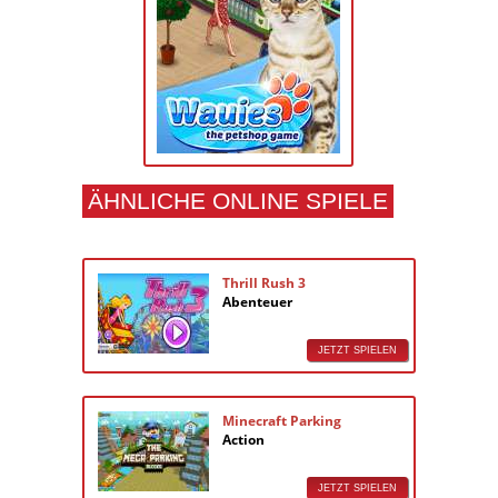
ÄHNLICHE ONLINE SPIELE
Thrill Rush 3
Abenteuer
JETZT SPIELEN
Minecraft Parking
Action
JETZT SPIELEN