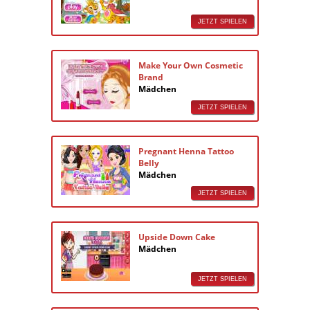
JETZT SPIELEN
Make Your Own Cosmetic
Brand
Mädchen
JETZT SPIELEN
Pregnant Henna Tattoo
Belly
Mädchen
JETZT SPIELEN
Upside Down Cake
Mädchen
JETZT SPIELEN