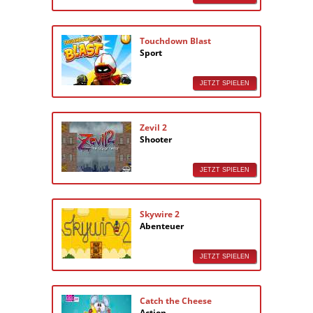
Touchdown Blast
Sport
JETZT SPIELEN
Zevil 2
Shooter
JETZT SPIELEN
Skywire 2
Abenteuer
JETZT SPIELEN
Catch the Cheese
Action