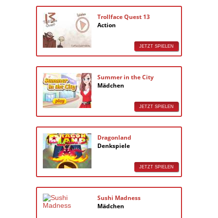
Trollface Quest 13
Action
JETZT SPIELEN
Summer in the City
Mädchen
JETZT SPIELEN
Dragonland
Denkspiele
JETZT SPIELEN
Sushi Madness
Mädchen