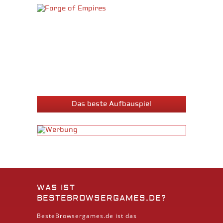
Das beste Aufbauspiel
WAS IST
BESTEBROWSERGAMES.DE?
BesteBrowsergames.de ist das