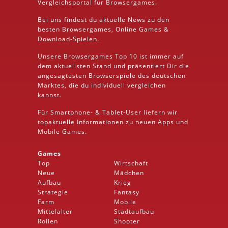
Vergleichsportal für Browsergames.
Bei uns findest du aktuelle News zu den
besten
Browsergames
, Online Games &
Download
-Spielen.
Unsere Browsergames
Top 10
ist immer auf
dem aktuellsten Stand und präsentiert Dir die
angesagtesten Browserspiele des deutschen
Marktes, die du individuell vergleichen
kannst.
Für Smartphone- &
Tablet
-User liefern wir
topaktuelle Informationen zu neuen Apps und
Mobile
Games.
Games
Top
Wirtschaft
Neue
Mädchen
Aufbau
Krieg
Strategie
Fantasy
Farm
Mobile
Mittelalter
Stadtaufbau
Rollen
Shooter