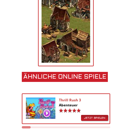
ÄHNLICHE ONLINE SPIELE
Thrill Rush 3
Abenteuer
JETZT SPIELEN